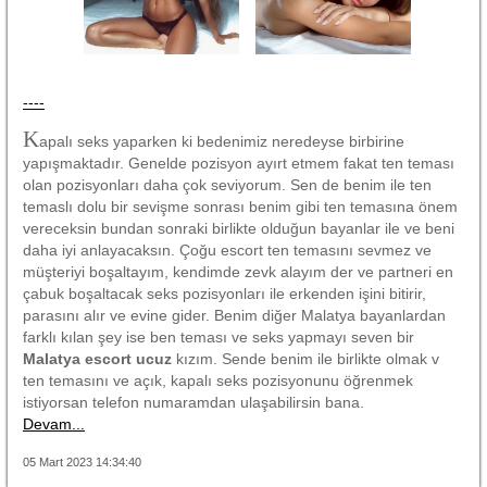
----
K
apalı seks yaparken ki bedenimiz neredeyse birbirine
yapışmaktadır. Genelde pozisyon ayırt etmem fakat ten teması
olan pozisyonları daha çok seviyorum. Sen de benim ile ten
temaslı dolu bir sevişme sonrası benim gibi ten temasına önem
vereceksin bundan sonraki birlikte olduğun bayanlar ile ve beni
daha iyi anlayacaksın. Çoğu escort ten temasını sevmez ve
müşteriyi boşaltayım, kendimde zevk alayım der ve partneri en
çabuk boşaltacak seks pozisyonları ile erkenden işini bitirir,
parasını alır ve evine gider. Benim diğer Malatya bayanlardan
farklı kılan şey ise ben teması ve seks yapmayı seven bir
Malatya escort ucuz
kızım. Sende benim ile birlikte olmak v
ten temasını ve açık, kapalı seks pozisyonunu öğrenmek
istiyorsan telefon numaramdan ulaşabilirsin bana.
Devam...
05 Mart 2023 14:34:40