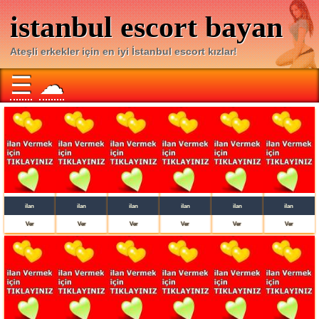
istanbul escort bayan
Ateşli erkekler için en iyi İstanbul escort kızlar!
☰
☁
ilan
ilan
ilan
ilan
ilan
ilan
Ver
Ver
Ver
Ver
Ver
Ver