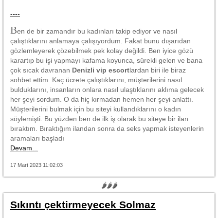
----
B
en de bir zamandır bu kadınları takip ediyor ve nasıl
çalıştıklarını anlamaya çalışıyordum. Fakat bunu dışarıdan
gözlemleyerek çözebilmek pek kolay değildi. Ben iyice gözü
karartıp bu işi yapmayı kafama koyunca, sürekli gelen ve bana
çok sıcak davranan
Denizli vip escort
lardan biri ile biraz
sohbet ettim. Kaç ücrete çalıştıklarını, müşterilerini nasıl
bulduklarını, insanların onlara nasıl ulaştıklarını aklıma gelecek
her şeyi sordum. O da hiç kırmadan hemen her şeyi anlattı.
Müşterilerini bulmak için bu siteyi kullandıklarını o kadın
söylemişti. Bu yüzden ben de ilk iş olarak bu siteye bir ilan
bıraktım. Bıraktığım ilandan sonra da seks yapmak isteyenlerin
aramaları başladı
Devam...
17 Mart 2023 11:02:03
🌶🌶🌶
Sıkıntı çektirmeyecek Solmaz