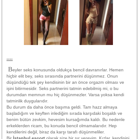
----
B
eyler seks konusunda oldukça bencil davranırlar. Hemen
hiçbir elit bey, seks sırasında partnerini düşünmez. Onun
düşündüğü tek şey kendisinin bir an önce orgazm olması ve
işini bitirmesidir. Seks partnerini tatmin edebilmiş mi, o bu
durumdan memnun mu hiç düşünmezler. Varsa yoksa kendi
tatminlik duygularıdır.
Bu durum da daha önce başıma geldi. Tam hazz almaya
başladığım ve keyften inlediğim sırada karşıdaki boşaldı ve
benim bütün zevkim, hevesim kursağımda kaldı. Bu nedenle
erkeklerden ricam, bu konuda bencil olmamalarıdır. Hep
kendilerini değil, biraz da karşı tarafı düşünmeliler.
Bir
İstanbul escort
olarak size bir sır vereyim. Kızlar, kendisini