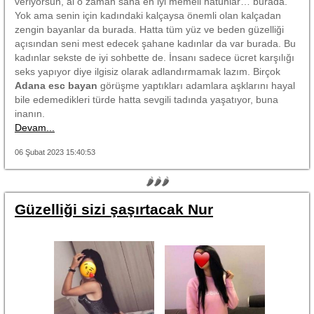
veriyorsun, al o zaman sana en iyi memeli hatunlar… burada.
Yok ama senin için kadındaki kalçaysa önemli olan kalçadan
zengin bayanlar da burada. Hatta tüm yüz ve beden güzelliği
açısından seni mest edecek şahane kadınlar da var burada. Bu
kadınlar sekste de iyi sohbette de. İnsanı sadece ücret karşılığı
seks yapıyor diye ilgisiz olarak adlandırmamak lazım. Birçok
Adana esc bayan
görüşme yaptıkları adamlara aşklarını hayal
bile edemedikleri türde hatta sevgili tadında yaşatıyor, buna
inanın.
Devam...
06 Şubat 2023 15:40:53
🌶🌶🌶
Güzelliği sizi şaşırtacak Nur