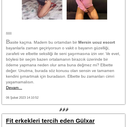
----
B
asite kaçma. Madem bu ortamdan bir
Mersin ucuz escort
bayanlarla zaman geçiriyorsun o vakit o bayanın güzelliği,
zarafeti ve elbette seksiliği ile seni şaşırmasına izin ver. Ve evet,
böylesi bir seçim bazen ortalamanın birazcık üzerinde bir
ödeme yapmana neden olur ama buna değmez mi? Elbette
değer. Unutma, burada söz konusu olan sensin ve tamamen
kendini şımartmak için buradasın. Elbette bu zamanları cimri
yaşamamalısın.
Devam...
06 Şubat 2023 14:10:52
🌶🌶🌶
Fit erkekleri tercih eden Gülxar