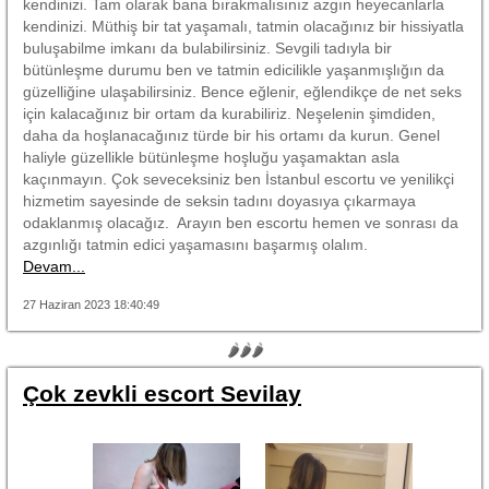
kendinizi. Tam olarak bana bırakmalısınız azgın heyecanlarla
kendinizi. Müthiş bir tat yaşamalı, tatmin olacağınız bir hissiyatla
buluşabilme imkanı da bulabilirsiniz. Sevgili tadıyla bir
bütünleşme durumu ben ve tatmin edicilikle yaşanmışlığın da
güzelliğine ulaşabilirsiniz. Bence eğlenir, eğlendikçe de net seks
için kalacağınız bir ortam da kurabiliriz. Neşelenin şimdiden,
daha da hoşlanacağınız türde bir his ortamı da kurun. Genel
haliyle güzellikle bütünleşme hoşluğu yaşamaktan asla
kaçınmayın. Çok seveceksiniz ben İstanbul escortu ve yenilikçi
hizmetim sayesinde de seksin tadını doyasıya çıkarmaya
odaklanmış olacağız. Arayın ben escortu hemen ve sonrası da
azgınlığı tatmin edici yaşamasını başarmış olalım.
Devam...
27 Haziran 2023 18:40:49
🌶🌶🌶
Çok zevkli escort Sevilay