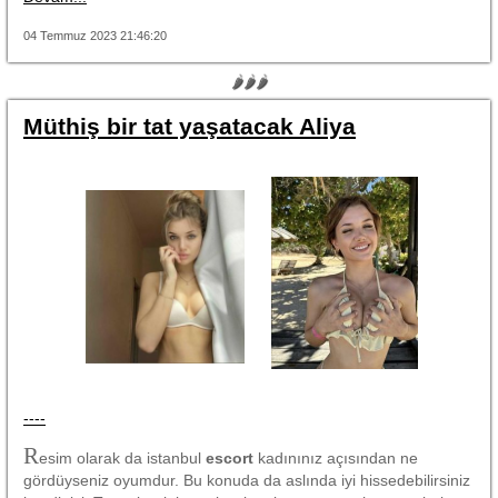
04 Temmuz 2023 21:46:20
🌶🌶🌶
Müthiş bir tat yaşatacak Aliya
----
R
esim olarak da istanbul
escort
kadınınız açısından ne
gördüyseniz oyumdur. Bu konuda da aslında iyi hissedebilirsiniz