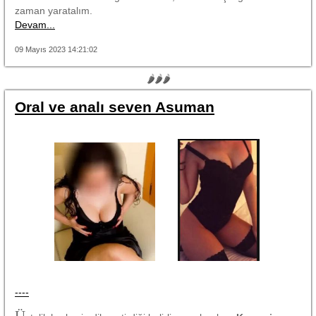
zaman yaratalım.
Devam...
09 Mayıs 2023 14:21:02
🌶🌶🌶
Oral ve analı seven Asuman
----
Ü