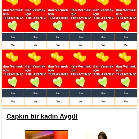
ilan
ilan
ilan
ilan
ilan
ilan
Ver
Ver
Ver
Ver
Ver
Ver
ilan
ilan
ilan
ilan
ilan
ilan
Ver
Ver
Ver
Ver
Ver
Ver
Çapkın bir kadın Aygül