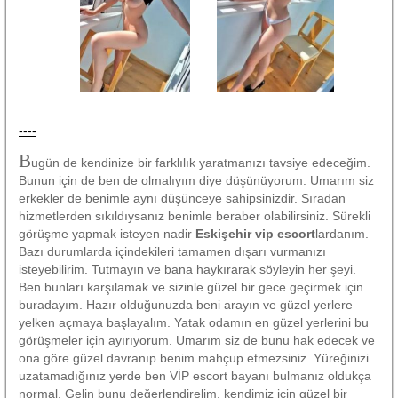
----
B
ugün de kendinize bir farklılık yaratmanızı tavsiye edeceğim.
Bunun için de ben de olmalıyım diye düşünüyorum. Umarım siz
erkekler de benimle aynı düşünceye sahipsinizdir. Sıradan
hizmetlerden sıkıldıysanız benimle beraber olabilirsiniz. Sürekli
görüşme yapmak isteyen nadir
Eskişehir vip escort
lardanım.
Bazı durumlarda içindekileri tamamen dışarı vurmanızı
isteyebilirim. Tutmayın ve bana haykırarak söyleyin her şeyi.
Ben bunları karşılamak ve sizinle güzel bir gece geçirmek için
buradayım. Hazır olduğunuzda beni arayın ve güzel yerlere
yelken açmaya başlayalım. Yatak odamın en güzel yerlerini bu
görüşmeler için ayırıyorum. Umarım siz de bunu hak edecek ve
ona göre güzel davranıp benim mahçup etmezsiniz. Yüreğinizi
uzatamadığınız yerde ben VİP escort bayanı bulmanız oldukça
normal. Gelin bunu değerlendirelim, kendimiz için güzel bir