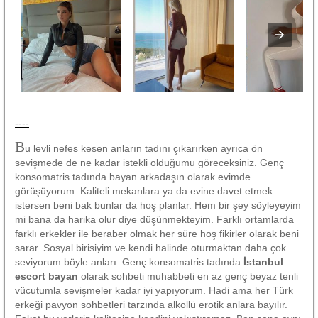
----
B
u levli nefes kesen anların tadını çıkarırken ayrıca ön
sevişmede de ne kadar istekli olduğumu göreceksiniz. Genç
konsomatris tadında bayan arkadaşın olarak evimde
görüşüyorum. Kaliteli mekanlara ya da evine davet etmek
istersen beni bak bunlar da hoş planlar. Hem bir şey söyleyeyim
mi bana da harika olur diye düşünmekteyim. Farklı ortamlarda
farklı erkekler ile beraber olmak her süre hoş fikirler olarak beni
sarar. Sosyal birisiyim ve kendi halinde oturmaktan daha çok
seviyorum böyle anları. Genç konsomatris tadında
İstanbul
escort bayan
olarak sohbeti muhabbeti en az genç beyaz tenli
vücutumla sevişmeler kadar iyi yapıyorum. Hadi ama her Türk
erkeği pavyon sohbetleri tarzında alkollü erotik anlara bayılır.