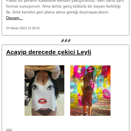
Fakat bu yerlerin kalitesine kendini yakıştıramaz. Ben sana aynı
format sunuyorum. Ama temiz genç kültürlü bir bayan farklılığı
ile. Artık kendini geri plana atma gereği duymayacaksın.
Devam...
23 Nisan 2023 12:30:41
🌶🌶🌶
Acayip derecede çekici Leyli
----