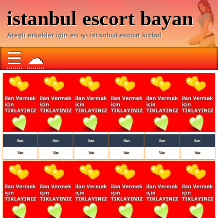
istanbul escort bayan
Ateşli erkekler için en iyi İstanbul escort kızlar!
☰
☁
ilan
ilan
ilan
ilan
ilan
ilan
Ver
Ver
Ver
Ver
Ver
Ver