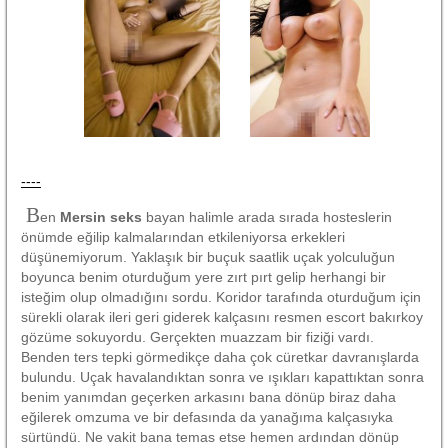
----
B
en
Mersin seks
bayan halimle arada sırada hosteslerin
önümde eğilip kalmalarından etkileniyorsa erkekleri
düşünemiyorum. Yaklaşık bir buçuk saatlik uçak yolculuğun
boyunca benim oturduğum yere zırt pırt gelip herhangi bir
isteğim olup olmadığını sordu. Koridor tarafında oturduğum için
sürekli olarak ileri geri giderek kalçasını resmen escort bakırkoy
gözüme sokuyordu. Gerçekten muazzam bir fiziği vardı.
Benden ters tepki görmedikçe daha çok cüretkar davranışlarda
bulundu. Uçak havalandıktan sonra ve ışıkları kapattıktan sonra
benim yanımdan geçerken arkasını bana dönüp biraz daha
eğilerek omzuma ve bir defasında da yanağıma kalçasıyka
sürtündü. Ne vakit bana temas etse hemen ardından dönüp