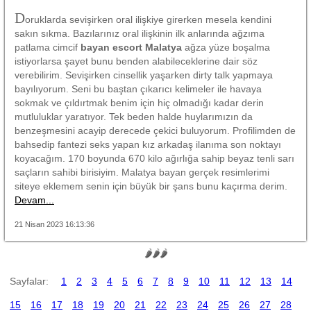
D
oruklarda sevişirken oral ilişkiye girerken mesela kendini
sakın sıkma. Bazılarınız oral ilişkinin ilk anlarında ağzıma
patlama cimcif
bayan escort Malatya
ağza yüze boşalma
istiyorlarsa şayet bunu benden alabileceklerine dair söz
verebilirim. Sevişirken cinsellik yaşarken dirty talk yapmaya
bayılıyorum. Seni bu baştan çıkarıcı kelimeler ile havaya
sokmak ve çıldırtmak benim için hiç olmadığı kadar derin
mutluluklar yaratıyor. Tek beden halde huylarımızın da
benzeşmesini acayip derecede çekici buluyorum. Profilimden de
bahsedip fantezi seks yapan kız arkadaş ilanıma son noktayı
koyacağım. 170 boyunda 670 kilo ağırlığa sahip beyaz tenli sarı
saçların sahibi birisiyim. Malatya bayan gerçek resimlerimi
siteye eklemem senin için büyük bir şans bunu kaçırma derim.
Devam...
21 Nisan 2023 16:13:36
🌶🌶🌶
Sayfalar:
1
2
3
4
5
6
7
8
9
10
11
12
13
14
15
16
17
18
19
20
21
22
23
24
25
26
27
28