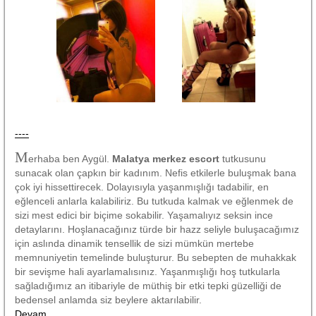
----
M
erhaba ben Aygül.
Malatya merkez escort
tutkusunu
sunacak olan çapkın bir kadınım. Nefis etkilerle buluşmak bana
çok iyi hissettirecek. Dolayısıyla yaşanmışlığı tadabilir, en
eğlenceli anlarla kalabiliriz. Bu tutkuda kalmak ve eğlenmek de
sizi mest edici bir biçime sokabilir. Yaşamalıyız seksin ince
detaylarını. Hoşlanacağınız türde bir hazz seliyle buluşacağımız
için aslında dinamik tensellik de sizi mümkün mertebe
memnuniyetin temelinde buluşturur. Bu sebepten de muhakkak
bir sevişme hali ayarlamalısınız. Yaşanmışlığı hoş tutkularla
sağladığımız an itibariyle de müthiş bir etki tepki güzelliği de
bedensel anlamda siz beylere aktarılabilir.
Devam...