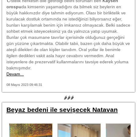
stelik herkesin dile getirdiği belirli sorunları ben
Kayseri
orospu
da kimsenin yaşamadığını da bilmek siz beylerin en
büyük hakkınızdır diye tahmin ediyorum. Olası bir birliktelik ve
kurulacak dostluk ortamında ne istediğinizi biliyorsanız eğer,
bunları karşılamak benim için imkansız olmayacak. Belki sadece
sohbet etmek isteyeceksiniz ya da yalnızca yatıp uyumak.
Bunlar çok masumane tavırlar içerisinde olduğunuz gerçeğini
gün yüzüne çıkartmakta. Olabilir tabii, bazen çok daha büyük ve
ateşli dilekleri de olan kişiler tanıdım. Oral yollar ile benimle
ilgilen dedikleri vakit asla hayır cevabını vermedim. Anal
isteyenlere de prezervatif kullanmalarını tavsiye ederek yoluma
bakmışımdır.
Devam...
08 Mayıs 2023 09:46:31
🌶🌶🌶
Beyaz bedeni ile sevişecek Natavan