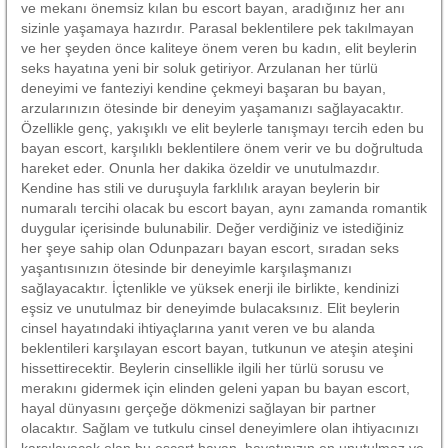
ve mekanı önemsiz kılan bu escort bayan, aradığınız her anı
sizinle yaşamaya hazırdır. Parasal beklentilere pek takılmayan
ve her şeyden önce kaliteye önem veren bu kadın, elit beylerin
seks hayatına yeni bir soluk getiriyor. Arzulanan her türlü
deneyimi ve fanteziyi kendine çekmeyi başaran bu bayan,
arzularınızın ötesinde bir deneyim yaşamanızı sağlayacaktır.
Özellikle genç, yakışıklı ve elit beylerle tanışmayı tercih eden bu
bayan escort, karşılıklı beklentilere önem verir ve bu doğrultuda
hareket eder. Onunla her dakika özeldir ve unutulmazdır.
Kendine has stili ve duruşuyla farklılık arayan beylerin bir
numaralı tercihi olacak bu escort bayan, aynı zamanda romantik
duygular içerisinde bulunabilir. Değer verdiğiniz ve istediğiniz
her şeye sahip olan Odunpazarı bayan escort, sıradan seks
yaşantısınızın ötesinde bir deneyimle karşılaşmanızı
sağlayacaktır. İçtenlikle ve yüksek enerji ile birlikte, kendinizi
eşsiz ve unutulmaz bir deneyimde bulacaksınız. Elit beylerin
cinsel hayatındaki ihtiyaçlarına yanıt veren ve bu alanda
beklentileri karşılayan escort bayan, tutkunun ve ateşin ateşini
hissettirecektir. Beylerin cinsellikle ilgili her türlü sorusu ve
merakını gidermek için elinden geleni yapan bu bayan escort,
hayal dünyasını gerçeğe dökmenizi sağlayan bir partner
olacaktır. Sağlam ve tutkulu cinsel deneyimlere olan ihtiyacınızı
karşılayacak olan bu escort bayan, hayatınızın en unutulmaz ve