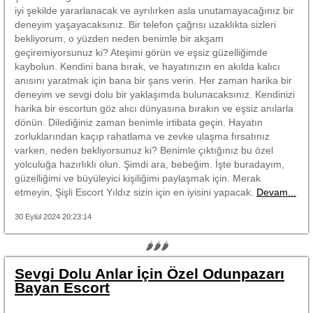
iyi şekilde yararlanacak ve ayrılırken asla unutamayacağınız bir
deneyim yaşayacaksınız. Bir telefon çağrısı uzaklıkta sizleri
bekliyorum, o yüzden neden benimle bir akşam
geçiremiyorsunuz ki? Ateşimi görün ve eşsiz güzelliğimde
kaybolun. Kendini bana bırak, ve hayatınızın en akılda kalıcı
anısını yaratmak için bana bir şans verin. Her zaman harika bir
deneyim ve sevgi dolu bir yaklaşımda bulunacaksınız. Kendinizi
harika bir escortun göz alıcı dünyasına bırakın ve eşsiz anılarla
dönün. Dilediğiniz zaman benimle irtibata geçin. Hayatın
zorluklarından kaçıp rahatlama ve zevke ulaşma fırsatınız
varken, neden bekliyorsunuz ki? Benimle çıktığınız bu özel
yolculuğa hazırlıklı olun. Şimdi ara, bebeğim. İşte buradayım,
güzelliğimi ve büyüleyici kişiliğimi paylaşmak için. Merak
etmeyin, Şişli Escort Yıldız sizin için en iyisini yapacak.
Devam...
30 Eylül 2024 20:23:14
🌶🌶🌶
Sevgi Dolu Anlar İçin Özel Odunpazarı
Bayan Escort