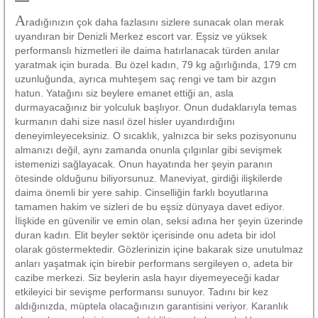
A
radığınızın çok daha fazlasını sizlere sunacak olan merak
uyandıran bir Denizli Merkez escort var. Eşsiz ve yüksek
performanslı hizmetleri ile daima hatırlanacak türden anılar
yaratmak için burada. Bu özel kadın, 79 kg ağırlığında, 179 cm
uzunluğunda, ayrıca muhteşem saç rengi ve tam bir azgın
hatun. Yatağını siz beylere emanet ettiği an, asla
durmayacağınız bir yolculuk başlıyor. Onun dudaklarıyla temas
kurmanın dahi size nasıl özel hisler uyandırdığını
deneyimleyeceksiniz. O sıcaklık, yalnızca bir seks pozisyonunu
almanızı değil, aynı zamanda onunla çılgınlar gibi sevişmek
istemenizi sağlayacak. Onun hayatında her şeyin paranın
ötesinde olduğunu biliyorsunuz. Maneviyat, girdiği ilişkilerde
daima önemli bir yere sahip. Cinselliğin farklı boyutlarına
tamamen hakim ve sizleri de bu eşsiz dünyaya davet ediyor.
İlişkide en güvenilir ve emin olan, seksi adına her şeyin üzerinde
duran kadın. Elit beyler sektör içerisinde onu adeta bir idol
olarak göstermektedir. Gözlerinizin içine bakarak size unutulmaz
anları yaşatmak için birebir performans sergileyen o, adeta bir
cazibe merkezi. Siz beylerin asla hayır diyemeyeceği kadar
etkileyici bir sevişme performansı sunuyor. Tadını bir kez
aldığınızda, müptela olacağınızın garantisini veriyor. Karanlık