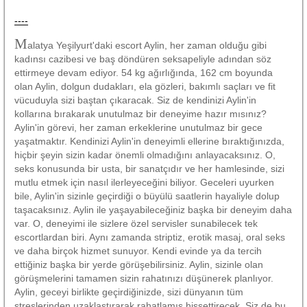
----
M
alatya Yeşilyurt'daki escort Aylin, her zaman olduğu gibi
kadınsı cazibesi ve baş döndüren seksapeliyle adından söz
ettirmeye devam ediyor. 54 kg ağırlığında, 162 cm boyunda
olan Aylin, dolgun dudakları, ela gözleri, bakımlı saçları ve fit
vücuduyla sizi baştan çıkaracak. Siz de kendinizi Aylin'in
kollarına bırakarak unutulmaz bir deneyime hazır mısınız?
Aylin'in görevi, her zaman erkeklerine unutulmaz bir gece
yaşatmaktır. Kendinizi Aylin'in deneyimli ellerine bıraktığınızda,
hiçbir şeyin sizin kadar önemli olmadığını anlayacaksınız. O,
seks konusunda bir usta, bir sanatçıdır ve her hamlesinde, sizi
mutlu etmek için nasıl ilerleyeceğini biliyor. Geceleri uyurken
bile, Aylin'in sizinle geçirdiği o büyülü saatlerin hayaliyle dolup
taşacaksınız. Aylin ile yaşayabileceğiniz başka bir deneyim daha
var. O, deneyimi ile sizlere özel servisler sunabilecek tek
escortlardan biri. Aynı zamanda striptiz, erotik masaj, oral seks
ve daha birçok hizmet sunuyor. Kendi evinde ya da tercih
ettiğiniz başka bir yerde görüşebilirsiniz. Aylin, sizinle olan
görüşmelerini tamamen sizin rahatınızı düşünerek planlıyor.
Aylin, geceyi birlikte geçirdiğinizde, sizi dünyanın tüm
streslerinden uzaklaştırarak rahatlamış hissettirecek. Siz de bu