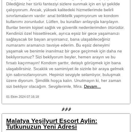
Dilediğiniz her türlü fanteziyi sizlere sunmak için en iyi şekilde
çalışıyorum. Ancak, yüksek kalitedeki hizmetlerimde belirli
sınırlamalarım vardır: anal birliktelik yapmıyorum ve kondom
kullanımı zorunludur. Lütfen, bu kuralları anlayışla karşılayın.
Bunlar benim kişisel sağlık ve güvenlik nedenlerimden ötürüdür.
Kendinizi özel hissettirecek, ayrıca eşsiz bir gece yaşamanızı
sağlayacak bir bayan arıyorsanız, bana ulaşabileceğiniz
numaramı aramanızı tavsiye ederim. Bu eşsiz deneyimi
yaşamak ve benimle inanılmaz bir gece geçirmek için daha ne
bekliyorsunuz? Sizi bekliyorum beyler, hemen arayın ve bu
fırsatı kaçırmayın! Kondom şarttır, detaylı görüşmek için bana
ulaşabilirsiniz. Sıcaklık ve samimiyet ile sizinle bir araya gelmek
için sabırsızlanıyorum. Hepinizi sevgiyle selamlıyor, buluşmak
üzere diyorum. Şimdilik hoşça kalın. Unutmayın ki, her zaman
sizi bekliyor olacağım. Sevgilerimle, Mira.
Devam...
01 Ekim 2024 07:16:18
🌶🌶🌶
Malatya Yeşilyurt Escort Aylin:
Tutkunuzun Yeni Adresi