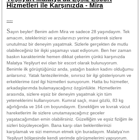
Hizmetleri ile Karşınızda - Mira
----
S
ayın beyler! Benim adım Mira ve sadece 28 yaşındayım. Tek
amacım, isteklerinizi ve arzularınızı yerine getirerek sizlere
unutulmaz bir deneyim yaşatmak. Sizlerle gerçekten de mutlu
olabileceğiniz bir ilişki yaşamayı vaat ediyorum. Ben her zaman
baskın karakterimle hemen dikkat çekerim çünkü karşınızda
Malatya Yeşilyurt evi olan bir escort olarak bulunuyorum.
Benimle ilk görüştüğünüz anda, yatağın baskın kadını olduğumu
anlarsınız. Yatak fantezilerimde, sınırsız bir ilgi gösteriyorum ve
erkeklerime özel ilgi hizmetleri sunuyorum. Hatta bu hizmetler,
arkadaşlarımda bulamayacağınız özgünlükte. Hizmetlerim
arasında, sizlere eşsiz bir deneyim yaşatmak için tüm
yeteneklerimi kullanıyorum. Kumral saçlı, mavi gözlü, 83 kg
ağırlığında ve 164 cm boyundayım. Esnekliğim ve kıvrak vücut
hareketlerim ile sizlere unutamayacağınız geceler
yaşatacağımdan emin olabilirsiniz. Güzelliğim ve eşsiz fiziğim ile
sizleri büyüleyeceğim. Bana karşı olan beklentilerinizi
karşılamak ve sizi memnun etmek için buradayım. Malatya'nın
Yeşilyurt bölgesinde kendi yerimde görüşmelerimi yapıyorum.