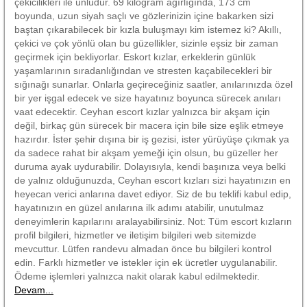
çekicilikleri ile ünlüdür. 69 kilogram ağırlığında, 173 cm
boyunda, uzun siyah saçlı ve gözlerinizin içine bakarken sizi
baştan çıkarabilecek bir kızla buluşmayı kim istemez ki? Akıllı,
çekici ve çok yönlü olan bu güzellikler, sizinle eşsiz bir zaman
geçirmek için bekliyorlar. Eskort kızlar, erkeklerin günlük
yaşamlarının sıradanlığından ve stresten kaçabilecekleri bir
sığınağı sunarlar. Onlarla geçireceğiniz saatler, anılarınızda özel
bir yer işgal edecek ve size hayatınız boyunca sürecek anıları
vaat edecektir. Ceyhan escort kızlar yalnızca bir akşam için
değil, birkaç gün sürecek bir macera için bile size eşlik etmeye
hazırdır. İster şehir dışına bir iş gezisi, ister yürüyüşe çıkmak ya
da sadece rahat bir akşam yemeği için olsun, bu güzeller her
duruma ayak uydurabilir. Dolayısıyla, kendi başınıza veya belki
de yalnız olduğunuzda, Ceyhan escort kızları sizi hayatınızın en
heyecan verici anlarına davet ediyor. Siz de bu teklifi kabul edip,
hayatınızın en güzel anılarına ilk adımı atabilir, unutulmaz
deneyimlerin kapılarını aralayabilirsiniz. Not: Tüm escort kızların
profil bilgileri, hizmetler ve iletişim bilgileri web sitemizde
mevcuttur. Lütfen randevu almadan önce bu bilgileri kontrol
edin. Farklı hizmetler ve istekler için ek ücretler uygulanabilir.
Ödeme işlemleri yalnızca nakit olarak kabul edilmektedir.
Devam...