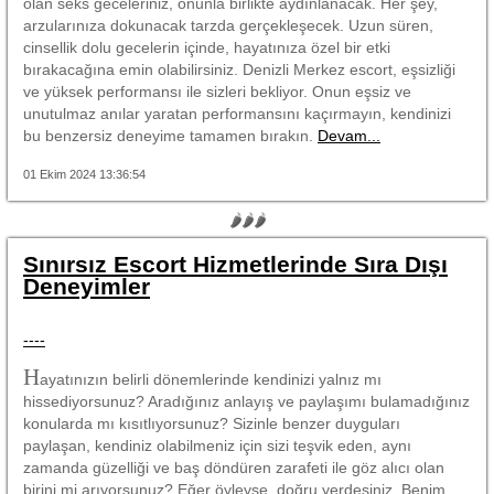
olan seks geceleriniz, onunla birlikte aydınlanacak. Her şey,
arzularınıza dokunacak tarzda gerçekleşecek. Uzun süren,
cinsellik dolu gecelerin içinde, hayatınıza özel bir etki
bırakacağına emin olabilirsiniz. Denizli Merkez escort, eşsizliği
ve yüksek performansı ile sizleri bekliyor. Onun eşsiz ve
unutulmaz anılar yaratan performansını kaçırmayın, kendinizi
bu benzersiz deneyime tamamen bırakın.
Devam...
01 Ekim 2024 13:36:54
🌶🌶🌶
Sınırsız Escort Hizmetlerinde Sıra Dışı
Deneyimler
----
H
ayatınızın belirli dönemlerinde kendinizi yalnız mı
hissediyorsunuz? Aradığınız anlayış ve paylaşımı bulamadığınız
konularda mı kısıtlıyorsunuz? Sizinle benzer duyguları
paylaşan, kendiniz olabilmeniz için sizi teşvik eden, aynı
zamanda güzelliği ve baş döndüren zarafeti ile göz alıcı olan
birini mi arıyorsunuz? Eğer öyleyse, doğru yerdesiniz. Benim