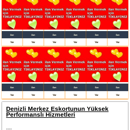
ilan
ilan
ilan
ilan
ilan
ilan
Ver
Ver
Ver
Ver
Ver
Ver
ilan
ilan
ilan
ilan
ilan
ilan
Ver
Ver
Ver
Ver
Ver
Ver
Denizli Merkez Eskortunun Yüksek
Performanslı Hizmetleri
----