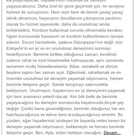
yaşayacaksınız. Daha özel bir gece geçirmek için, ön sevişme
hizmeti de sunuyorum. Hem sizin hem de benim yavaş yavaş
tahrik olmamıza, heyecanın doruklarına çıkmamıza yardımcı
olacak bu hizmet sayesinde, daha da unutulmaz anılar
biriktirebiliriz. Kondom kullanmak zorunlu olmamakla beraber,
hijyen konusunda hassasım ve kondom kullanılmasını tavsiye
ederim. Escort hizmetimle, sadece Odunpazarı'nın değil, tüm
Eskişehir'in en iyi ve en unutulmaz deneyimini sunmayı
hedefliyorum. Benimle birlikte olduğunuz zaman, kendinizi
sadece rahat ve özel hissetmekle kalmayacak, aynı zamanda
tamamen mutlu hissedeceksiniz. Kibar, nezaketli ve dürüst
beylere kapım her zaman açık. Eğlenmek, rahatlamak ve en
önemlisi unutulmaz bir deneyim yaşamak istiyorsanız, hemen
benimle iletişime geçin. Sizinle tanışmayı sabırsızlıkla
bekliyorum. Unutmayın, hayatınızın en iyi deneyimini yaşamak
için beni aramanız yeterli olacak. Kim bilir belki de benimle
yaşayacağınız bu deneyim sonrasında hayatınızda birçok şey
değişir. Çünkü bana güvendiğinize, benimle olduğunuz her anı
hatırlayacağınıza ve tekrar beni arzulayacağınıza eminim. Bu
yüzden, eğer hayallerinizi süsleyen bir bayanla nefes kesen bir
deneyim yaşamak istiyorsanız, beklemeyin ve hemen benimle
iletişime geçin. Ben, Ayla, sizleri bekliyor olacağım.
Devam...