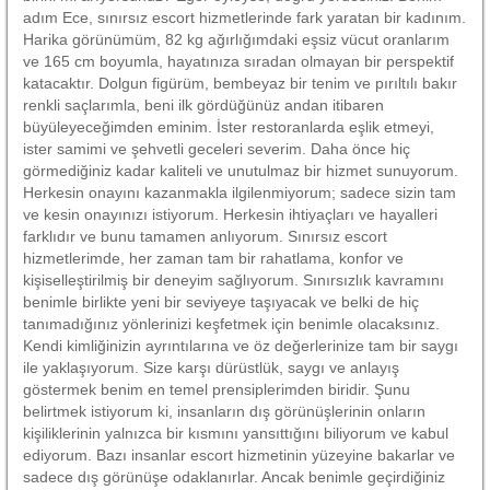
adım Ece, sınırsız escort hizmetlerinde fark yaratan bir kadınım.
Harika görünümüm, 82 kg ağırlığımdaki eşsiz vücut oranlarım
ve 165 cm boyumla, hayatınıza sıradan olmayan bir perspektif
katacaktır. Dolgun figürüm, bembeyaz bir tenim ve pırıltılı bakır
renkli saçlarımla, beni ilk gördüğünüz andan itibaren
büyüleyeceğimden eminim. İster restoranlarda eşlik etmeyi,
ister samimi ve şehvetli geceleri severim. Daha önce hiç
görmediğiniz kadar kaliteli ve unutulmaz bir hizmet sunuyorum.
Herkesin onayını kazanmakla ilgilenmiyorum; sadece sizin tam
ve kesin onayınızı istiyorum. Herkesin ihtiyaçları ve hayalleri
farklıdır ve bunu tamamen anlıyorum. Sınırsız escort
hizmetlerimde, her zaman tam bir rahatlama, konfor ve
kişiselleştirilmiş bir deneyim sağlıyorum. Sınırsızlık kavramını
benimle birlikte yeni bir seviyeye taşıyacak ve belki de hiç
tanımadığınız yönlerinizi keşfetmek için benimle olacaksınız.
Kendi kimliğinizin ayrıntılarına ve öz değerlerinize tam bir saygı
ile yaklaşıyorum. Size karşı dürüstlük, saygı ve anlayış
göstermek benim en temel prensiplerimden biridir. Şunu
belirtmek istiyorum ki, insanların dış görünüşlerinin onların
kişiliklerinin yalnızca bir kısmını yansıttığını biliyorum ve kabul
ediyorum. Bazı insanlar escort hizmetinin yüzeyine bakarlar ve
sadece dış görünüşe odaklanırlar. Ancak benimle geçirdiğiniz