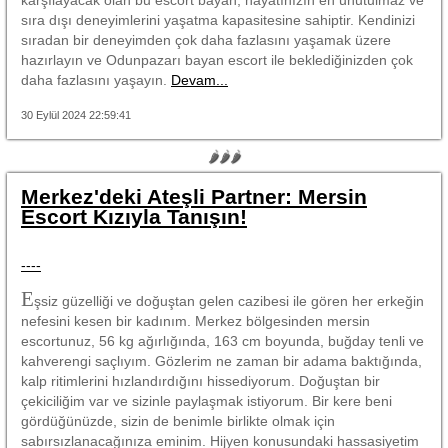
sıra dışı deneyimlerini yaşatma kapasitesine sahiptir. Kendinizi
sıradan bir deneyimden çok daha fazlasını yaşamak üzere
hazırlayın ve Odunpazarı bayan escort ile beklediğinizden çok
daha fazlasını yaşayın.
Devam...
30 Eylül 2024 22:59:41
🌶🌶🌶
Merkez'deki Ateşli Partner: Mersin
Escort Kızıyla Tanışın!
----
E
şsiz güzelliği ve doğuştan gelen cazibesi ile gören her erkeğin
nefesini kesen bir kadınım. Merkez bölgesinden mersin
escortunuz, 56 kg ağırlığında, 163 cm boyunda, buğday tenli ve
kahverengi saçlıyım. Gözlerim ne zaman bir adama baktığında,
kalp ritimlerini hızlandırdığını hissediyorum. Doğuştan bir
çekiciliğim var ve sizinle paylaşmak istiyorum. Bir kere beni
gördüğünüzde, sizin de benimle birlikte olmak için
sabırsızlanacağınıza eminim. Hijyen konusundaki hassasiyetim