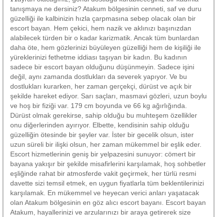
tanışmaya ne dersiniz? Atakum bölgesinin cenneti, saf ve duru
güzelliği ile kalbinizin hızla çarpmasına sebep olacak olan bir
escort bayan. Hem çekici, hem nazik ve aklınızı başınızdan
alabilecek türden bir o kadar karizmatik. Ancak tüm bunlardan
daha öte, hem gözlerinizi büyüleyen güzelliği hem de kişiliği ile
yüreklerinizi fethetme iddiası taşıyan bir kadın. Bu kadının
sadece bir escort bayan olduğunu düşünmeyin. Sadece işini
değil, aynı zamanda dostlukları da severek yapıyor. Ve bu
dostlukları kurarken, her zaman gerçekçi, dürüst ve açık bir
şekilde hareket ediyor. Sarı saçları, masmavi gözleri, uzun boylu
ve hoş bir fiziği var. 179 cm boyunda ve 66 kg ağırlığında.
Dürüst olmak gerekirse, sahip olduğu bu muhteşem özellikler
onu diğerlerinden ayırıyor. Elbette, kendisinin sahip olduğu
güzelliğin ötesinde bir şeyler var. İster bir gecelik olsun, ister
uzun süreli bir ilişki olsun, her zaman mükemmel bir eşlik eder.
Escort hizmetlerinin geniş bir yelpazesini sunuyor: cömert bir
bayana yakışır bir şekilde misafirlerini karşılamak, hoş sohbetler
eşliğinde rahat bir atmosferde vakit geçirmek, her türlü resmi
davette sizi temsil etmek, en uygun fiyatlarla tüm beklentilerinizi
karşılamak. En mükemmel ve heyecan verici anları yaşatacak
olan Atakum bölgesinin en göz alıcı escort bayanı. Escort bayan
Atakum, hayallerinizi ve arzularınızı bir araya getirerek size