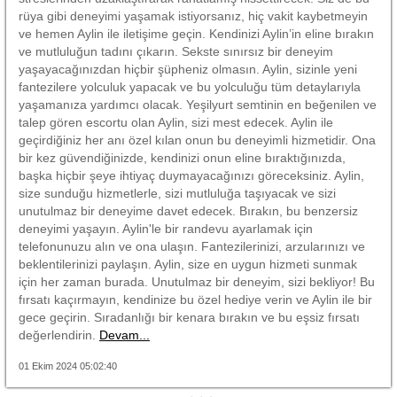
rüya gibi deneyimi yaşamak istiyorsanız, hiç vakit kaybetmeyin
ve hemen Aylin ile iletişime geçin. Kendinizi Aylin’in eline bırakın
ve mutluluğun tadını çıkarın. Sekste sınırsız bir deneyim
yaşayacağınızdan hiçbir şüpheniz olmasın. Aylin, sizinle yeni
fantezilere yolculuk yapacak ve bu yolculuğu tüm detaylarıyla
yaşamanıza yardımcı olacak. Yeşilyurt semtinin en beğenilen ve
talep gören escortu olan Aylin, sizi mest edecek. Aylin ile
geçirdiğiniz her anı özel kılan onun bu deneyimli hizmetidir. Ona
bir kez güvendiğinizde, kendinizi onun eline bıraktığınızda,
başka hiçbir şeye ihtiyaç duymayacağınızı göreceksiniz. Aylin,
size sunduğu hizmetlerle, sizi mutluluğa taşıyacak ve sizi
unutulmaz bir deneyime davet edecek. Bırakın, bu benzersiz
deneyimi yaşayın. Aylin'le bir randevu ayarlamak için
telefonunuzu alın ve ona ulaşın. Fantezilerinizi, arzularınızı ve
beklentilerinizi paylaşın. Aylin, size en uygun hizmeti sunmak
için her zaman burada. Unutulmaz bir deneyim, sizi bekliyor! Bu
fırsatı kaçırmayın, kendinize bu özel hediye verin ve Aylin ile bir
gece geçirin. Sıradanlığı bir kenara bırakın ve bu eşsiz fırsatı
değerlendirin.
Devam...
01 Ekim 2024 05:02:40