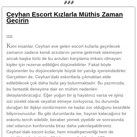
🌶🌶🌶
Ceyhan Escort Kızlarla Müthiş Zaman
Geçirin
----
K
imi insanlar, Ceyhan eve gelen escort kızlarla geçirilecek
zamanın sadece kendi arzularını yerine getirmek istemeyen
ancak başka türlü de bu arzuları karşılama imkanı olmayan
kişiler için rezerve edildiğini düşünebilirler. Fakat böyle
düşünenler bu düşünceleriyle büyük bir yanılgı içerisindedirler.
Gerçekten de, Ceyhan’daki eskortlarla çıkmaktan elde
edilebilecek çok daha fazla şey bulunmaktadır. Bu yazımızda,
bu fantastik deneyime dair en mühim nedenleri
detaylandıracağız. Eğer yoğun bir iş hayatınız varsa ve işiniz
sizi sürekli olarak seyahat etmeye zorluyorsa, bu durumda
durağan bir ilişkiyi sürdürmenin ne kadar zor olduğunu kesinlikle
biliyorsunuzdur. Bu gibi durumlarda ise, hayran kalacağınız bir
eskortu tercih edebilir, beraber yemek yiyebilir ve sonrasında
otel odanızın konforunda biraz daha yakınlaşabilirsiniz.
Ceyhan’daki escort kızlar, hem misafirperverliği hem de