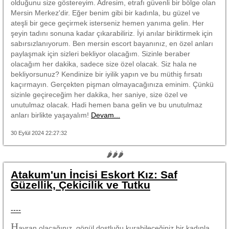
olduğunu size göstereyim. Adresim, etrafı güvenli bir bölge olan
Mersin Merkez'dir. Eğer benim gibi bir kadınla, bu güzel ve
ateşli bir gece geçirmek isterseniz hemen yanıma gelin. Her
şeyin tadını sonuna kadar çıkarabiliriz. İyi anılar biriktirmek için
sabırsızlanıyorum. Ben mersin escort bayanınız, en özel anları
paylaşmak için sizleri bekliyor olacağım. Sizinle beraber
olacağım her dakika, sadece size özel olacak. Siz hala ne
bekliyorsunuz? Kendinize bir iyilik yapın ve bu müthiş fırsatı
kaçırmayın. Gerçekten pişman olmayacağınıza eminim. Çünkü
sizinle geçireceğim her dakika, her saniye, size özel ve
unutulmaz olacak. Hadi hemen bana gelin ve bu unutulmaz
anları birlikte yaşayalım!
Devam...
30 Eylül 2024 22:27:32
🌶🌶🌶
Atakum'un İncisi Eskort Kız: Saf
Güzellik, Çekicilik ve Tutku
----
H
ayran olacağınız, gönül dostluğu kurabileceğiniz bir kadınla