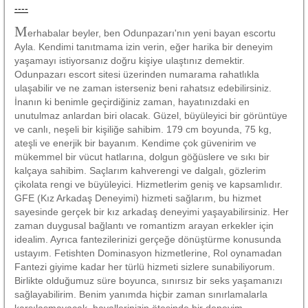
----
M
erhabalar beyler, ben Odunpazarı'nın yeni bayan escortu
Ayla. Kendimi tanıtmama izin verin, eğer harika bir deneyim
yaşamayı istiyorsanız doğru kişiye ulaştınız demektir.
Odunpazarı escort sitesi üzerinden numarama rahatlıkla
ulaşabilir ve ne zaman isterseniz beni rahatsız edebilirsiniz.
İnanın ki benimle geçirdiğiniz zaman, hayatınızdaki en
unutulmaz anlardan biri olacak. Güzel, büyüleyici bir görüntüye
ve canlı, neşeli bir kişiliğe sahibim. 179 cm boyunda, 75 kg,
ateşli ve enerjik bir bayanım. Kendime çok güvenirim ve
mükemmel bir vücut hatlarına, dolgun göğüslere ve sıkı bir
kalçaya sahibim. Saçlarım kahverengi ve dalgalı, gözlerim
çikolata rengi ve büyüleyici. Hizmetlerim geniş ve kapsamlıdır.
GFE (Kız Arkadaş Deneyimi) hizmeti sağlarım, bu hizmet
sayesinde gerçek bir kız arkadaş deneyimi yaşayabilirsiniz. Her
zaman duygusal bağlantı ve romantizm arayan erkekler için
idealim. Ayrıca fantezilerinizi gerçeğe dönüştürme konusunda
ustayım. Fetishten Dominasyon hizmetlerine, Rol oynamadan
Fantezi giyime kadar her türlü hizmeti sizlere sunabiliyorum.
Birlikte olduğumuz süre boyunca, sınırsız bir seks yaşamanızı
sağlayabilirim. Benim yanımda hiçbir zaman sınırlamalarla
karşılaşmayacak, hayallerinizin ötesinde bir deneyim