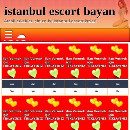
istanbul escort bayan
Ateşli erkekler için en iyi İstanbul escort kızlar!
☰
☁
ilan
ilan
ilan
ilan
ilan
ilan
Ver
Ver
Ver
Ver
Ver
Ver