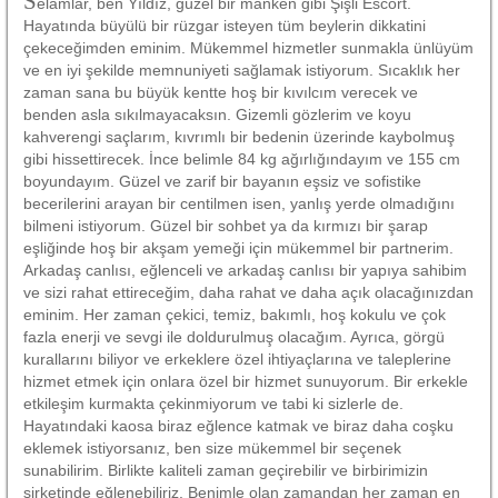
S
elamlar, ben Yıldız, güzel bir manken gibi Şişli Escort.
Hayatında büyülü bir rüzgar isteyen tüm beylerin dikkatini
çekeceğimden eminim. Mükemmel hizmetler sunmakla ünlüyüm
ve en iyi şekilde memnuniyeti sağlamak istiyorum. Sıcaklık her
zaman sana bu büyük kentte hoş bir kıvılcım verecek ve
benden asla sıkılmayacaksın. Gizemli gözlerim ve koyu
kahverengi saçlarım, kıvrımlı bir bedenin üzerinde kaybolmuş
gibi hissettirecek. İnce belimle 84 kg ağırlığındayım ve 155 cm
boyundayım. Güzel ve zarif bir bayanın eşsiz ve sofistike
becerilerini arayan bir centilmen isen, yanlış yerde olmadığını
bilmeni istiyorum. Güzel bir sohbet ya da kırmızı bir şarap
eşliğinde hoş bir akşam yemeği için mükemmel bir partnerim.
Arkadaş canlısı, eğlenceli ve arkadaş canlısı bir yapıya sahibim
ve sizi rahat ettireceğim, daha rahat ve daha açık olacağınızdan
eminim. Her zaman çekici, temiz, bakımlı, hoş kokulu ve çok
fazla enerji ve sevgi ile doldurulmuş olacağım. Ayrıca, görgü
kurallarını biliyor ve erkeklere özel ihtiyaçlarına ve taleplerine
hizmet etmek için onlara özel bir hizmet sunuyorum. Bir erkekle
etkileşim kurmakta çekinmiyorum ve tabi ki sizlerle de.
Hayatındaki kaosa biraz eğlence katmak ve biraz daha coşku
eklemek istiyorsanız, ben size mükemmel bir seçenek
sunabilirim. Birlikte kaliteli zaman geçirebilir ve birbirimizin
şirketinde eğlenebiliriz. Benimle olan zamandan her zaman en