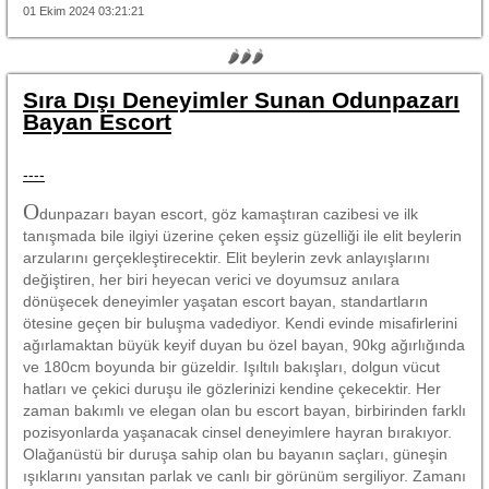
01 Ekim 2024 03:21:21
🌶🌶🌶
Sıra Dışı Deneyimler Sunan Odunpazarı
Bayan Escort
----
O
dunpazarı bayan escort, göz kamaştıran cazibesi ve ilk
tanışmada bile ilgiyi üzerine çeken eşsiz güzelliği ile elit beylerin
arzularını gerçekleştirecektir. Elit beylerin zevk anlayışlarını
değiştiren, her biri heyecan verici ve doyumsuz anılara
dönüşecek deneyimler yaşatan escort bayan, standartların
ötesine geçen bir buluşma vadediyor. Kendi evinde misafirlerini
ağırlamaktan büyük keyif duyan bu özel bayan, 90kg ağırlığında
ve 180cm boyunda bir güzeldir. Işıltılı bakışları, dolgun vücut
hatları ve çekici duruşu ile gözlerinizi kendine çekecektir. Her
zaman bakımlı ve elegan olan bu escort bayan, birbirinden farklı
pozisyonlarda yaşanacak cinsel deneyimlere hayran bırakıyor.
Olağanüstü bir duruşa sahip olan bu bayanın saçları, güneşin
ışıklarını yansıtan parlak ve canlı bir görünüm sergiliyor. Zamanı