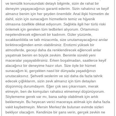
ve temizlik konusundaki detaylı bilgimle, sizin de rahat bir
deneyim yaşayacağınızı garanti ederim. Sizin rahatınız ve keyif
almanız benim için her şeyden önemlidir. Anal ilişki hizmetim de
dahil, sizin için sunacağım hizmetlerin temiz ve hijyenik
olmasına özellikle dikkat ediyorum. Sağlıkla ilgili her türlü riski
önlemek için gereken tüm tedbirleri alıyorum. Ortamımızı
neşelendirecek eğlenceli bir kadınım. Güler yüzümle,
sıcakkanlılıkla ve tatlı mizacımla, size unutamayacağınız anılar
biriktireceğimden emin olabilirsiniz. Erotizmi yüksek bir
atmosferde, geceyi daha da renklendirecek eğlenceli anlar
yaşatmak benim en büyük zevkim. Benimle sürekli yeni
maceralar yaşayabilirsiniz. Erken boşalmadan, saatlerce keyif
alacağınız bir deneyime hazır olun. Size öyle bir hizmet
sunacağım ki, gerçekten nasıl bir dünyada yaşadığınızı
unutacaksınız. Şehvetli seslerim ve sizi daha da fazla tahrik
edecek çığlıklarım, sizin zevk almanız için tüm detayları
düşünmüş durumdayım. Eğer çok ses çıkarırsam, merak
etmeyin, ben de komşuları rahatsız etmemeyi düşünüyorum.
Söylememe gerek var mı, bana sahip olabilmek için artık
beklemeyin. Bu heyecan verici maceraya atılmak için daha fazla
vakit kaybetmeyin. Mersin Merkez'de bulunan evimde sizleri
bekliyor olacağım. Kendinize bir şans verin, gerçek zevkin ne