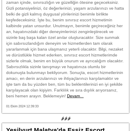
zaman içinde, sınırsızlığın ve güzelliğin ötesine geçeceksiniz.
Gizli potansiyelinizi, öz değerlerinizi, yaşam arzularınızı ve hatta
belki de gizli kalmış duygusal yönlerinizi benimle birlikte
keşfedeceksiniz. İşte bu, benim sınırsız escort hizmetimin
kalbinde yatan unsurdur. Unutmayın, benimle geçireceğiniz her
an, hayatınızdaki diğer deneyimlerinizi zenginleştirecek ve
sizinle baş başa kalan özel anılar oluşturacaktır. Size sunmak
için sabırsızlandığım deneyim ve hizmetlerden tam olarak
yararlanmak için bana ulaşmanız yeterli olacaktır. Bilgi, nezaket
ve dürüstlükle hizmet ederken, sınırsız escort hizmetlerimde
sizlerle olmak, benim en büyük onurum ve ayrıcalığım olacaktır.
Sabırsızlıkla sizinle tanışmayı ve hayatınıza olumlu bir
dokunuşta bulunmayı bekliyorum. Sonuçta, escort hizmetlerinin
amacı, en derin arzularınızı ve ihtiyaçlarınızı karşılamaktır ve
işte tam da bu yüzden ben, tüm bu beklentilerinizi en iyi şekilde
karşılayacak olan kişiyim. Farklılık ve sıra dışılık arıyorsanız,
beni hemen arayın. Beklemeyin!
Devam...
01 Ekim 2024 12:39:33
🌶🌶🌶
Yeşilyurt Malatya'da Eşsiz Escort