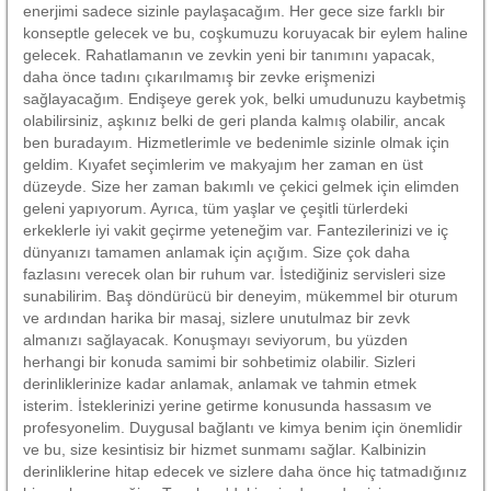
enerjimi sadece sizinle paylaşacağım. Her gece size farklı bir
konseptle gelecek ve bu, coşkumuzu koruyacak bir eylem haline
gelecek. Rahatlamanın ve zevkin yeni bir tanımını yapacak,
daha önce tadını çıkarılmamış bir zevke erişmenizi
sağlayacağım. Endişeye gerek yok, belki umudunuzu kaybetmiş
olabilirsiniz, aşkınız belki de geri planda kalmış olabilir, ancak
ben buradayım. Hizmetlerimle ve bedenimle sizinle olmak için
geldim. Kıyafet seçimlerim ve makyajım her zaman en üst
düzeyde. Size her zaman bakımlı ve çekici gelmek için elimden
geleni yapıyorum. Ayrıca, tüm yaşlar ve çeşitli türlerdeki
erkeklerle iyi vakit geçirme yeteneğim var. Fantezilerinizi ve iç
dünyanızı tamamen anlamak için açığım. Size çok daha
fazlasını verecek olan bir ruhum var. İstediğiniz servisleri size
sunabilirim. Baş döndürücü bir deneyim, mükemmel bir oturum
ve ardından harika bir masaj, sizlere unutulmaz bir zevk
almanızı sağlayacak. Konuşmayı seviyorum, bu yüzden
herhangi bir konuda samimi bir sohbetimiz olabilir. Sizleri
derinliklerinize kadar anlamak, anlamak ve tahmin etmek
isterim. İsteklerinizi yerine getirme konusunda hassasım ve
profesyonelim. Duygusal bağlantı ve kimya benim için önemlidir
ve bu, size kesintisiz bir hizmet sunmamı sağlar. Kalbinizin
derinliklerine hitap edecek ve sizlere daha önce hiç tatmadığınız