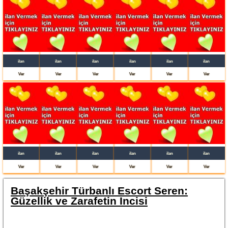
ilan
ilan
ilan
ilan
ilan
ilan
Ver
Ver
Ver
Ver
Ver
Ver
ilan
ilan
ilan
ilan
ilan
ilan
Ver
Ver
Ver
Ver
Ver
Ver
Başakşehir Türbanlı Escort Seren:
Güzellik ve Zarafetin İncisi