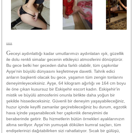
----
G
eceyi aydınlattığı kadar umutlarımızı aydınlatan ışık, güzellik
ile dolu renkli simalar gecenin etkileyici atmosferini dönüştürür.
Bu gece belki her geceden daha farklı olabilir, tüm çapkınlar
Ayşe'nin büyülü dünyasını keşfetmeye davetli. Tahrik edici
anların başkenti olacak bu gece, yaşamın tüm zengin tonlarını
deneyimleyeceksiniz. Ayşe, 64 kilogram ağırlığı ve 164 cm boyu
ile öne çıkan kusursuz bir Eskişehir escort kadın. Eskişehir'in
mistik ve büyülü atmosferini onunla birlikte daha yoğun bir
şekilde hissedeceksiniz. Güvenli bir deneyim yaşayabileceğiniz,
huzur içinde keyifli zamanlar geçirebileceğiniz bu durum, egzotik
hava içinde yaşanabilecek her çapkınlık deneyimini de
beraberinde getirir. Bu hizmetlerin bütün örnekleri ayaklarınızın
altına seriliyor. Ayşe'nin yumuşak dökülen kumral saçları, tüm
endişelerinizi dağıtabilirken sizi rahatlatıyor. Sıcak bir gülüşü,