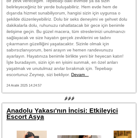
bir zevk vereceğim. Tepebaşı'daki evimde ya da sizin
belirleyeceğiniz bir yerde buluşabiliriz. Hem evde hem de
dışarıda hizmet sunabiliyorum, hangisi sizin için uygunsa o
şekilde düzenleyebiliriz. Dolu bir seks deneyimi ve şehvet dolu
dakikalarla dolu, ruhunuzu rahatlatacak bir gece için benimle
iletişime geçin. Bu güzel macera, tüm streslerinizi unutmanızı
sağlayacak ve size hayatın gerçek zevklerini ve tadını
çıkarmanın güzelliğini yaşatacaktır. Sizinle olmak için
sabırsızlanıyorum, beni arayın ve hemen randevunuzu
ayarlayın. Hayatınıza benimle birlikte yeni bir heyecan katın!
İşte buradayım, sizin için en iyisini sunmak, en özel anları
yaşatmak ve unutulmaz anılar bırakmak için. Tepebaşı
escortunuz Zeynep, sizi bekliyor.
Devam...
24 Aralık 2025 14:24:57
🌶🌶🌶
Anadolu Yakası'nın İncisi: Etkileyici
Escort Asya