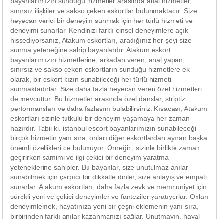
bayanlarımızın sunduğu hizmetler arasında anal hizmetler,
sınırsız ilişkiler ve sakso çeken eskortlar bulunmaktadır. Size
heyecan verici bir deneyim sunmak için her türlü hizmeti ve
deneyimi sunarlar. Kendinizi farklı cinsel deneyimlere açık
hissediyorsanız, Atakum eskortları, aradığınız her şeyi size
sunma yeteneğine sahip bayanlardır. Atakum eskort
bayanlarımızın hizmetlerine, arkadan veren, anal yapan,
sınırsız ve sakso çeken eskortların sunduğu hizmetlere ek
olarak, bir eskort kızın sunabileceği her türlü hizmeti
sunmaktadırlar. Size daha fazla heyecan veren özel hizmetleri
de mevcuttur. Bu hizmetler arasında özel danslar, striptiz
performansları ve daha fazlasını bulabilirsiniz. Kısacası, Atakum
eskortları sizinle tutkulu bir deneyim yaşamaya her zaman
hazırdır. Tabii ki, istanbul escort bayanlarımızın sunabileceği
birçok hizmetin yanı sıra, onları diğer eskortlardan ayıran başka
önemli özellikleri de bulunuyor. Örneğin, sizinle birlikte zaman
geçirirken samimi ve ilgi çekici bir deneyim yaratma
yeteneklerine sahipler. Bu bayanlar, size unutulmaz anılar
sunabilmek için çarpıcı bir dikkatle dinler, size anlayış ve empati
sunarlar. Atakum eskortları, daha fazla zevk ve memnuniyet için
sürekli yeni ve çekici deneyimler ve fanteziler yaratıyorlar. Onları
deneyimlemek, hayatınıza yeni bir çeşni eklemenin yanı sıra,
birbirinden farklı anılar kazanmanızı sağlar. Unutmayın, hayal