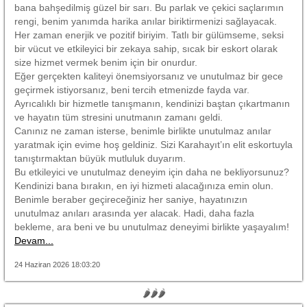
bana bahşedilmiş güzel bir sarı. Bu parlak ve çekici saçlarımın
rengi, benim yanımda harika anılar biriktirmenizi sağlayacak.
Her zaman enerjik ve pozitif biriyim. Tatlı bir gülümseme, seksi
bir vücut ve etkileyici bir zekaya sahip, sıcak bir eskort olarak
size hizmet vermek benim için bir onurdur.
Eğer gerçekten kaliteyi önemsiyorsanız ve unutulmaz bir gece
geçirmek istiyorsanız, beni tercih etmenizde fayda var.
Ayrıcalıklı bir hizmetle tanışmanın, kendinizi baştan çıkartmanın
ve hayatın tüm stresini unutmanın zamanı geldi.
Canınız ne zaman isterse, benimle birlikte unutulmaz anılar
yaratmak için evime hoş geldiniz. Sizi Karahayıt’ın elit eskortuyla
tanıştırmaktan büyük mutluluk duyarım.
Bu etkileyici ve unutulmaz deneyim için daha ne bekliyorsunuz?
Kendinizi bana bırakın, en iyi hizmeti alacağınıza emin olun.
Benimle beraber geçireceğiniz her saniye, hayatınızın
unutulmaz anıları arasında yer alacak. Hadi, daha fazla
bekleme, ara beni ve bu unutulmaz deneyimi birlikte yaşayalım!
Devam...
24 Haziran 2026 18:03:20
🌶🌶🌶