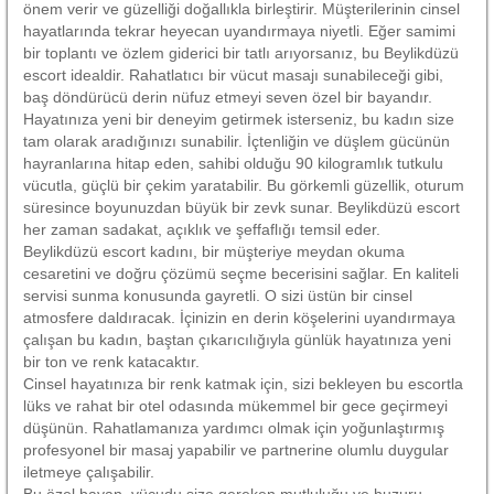
önem verir ve güzelliği doğallıkla birleştirir. Müşterilerinin cinsel
hayatlarında tekrar heyecan uyandırmaya niyetli. Eğer samimi
bir toplantı ve özlem giderici bir tatlı arıyorsanız, bu Beylikdüzü
escort idealdir. Rahatlatıcı bir vücut masajı sunabileceği gibi,
baş döndürücü derin nüfuz etmeyi seven özel bir bayandır.
Hayatınıza yeni bir deneyim getirmek isterseniz, bu kadın size
tam olarak aradığınızı sunabilir. İçtenliğin ve düşlem gücünün
hayranlarına hitap eden, sahibi olduğu 90 kilogramlık tutkulu
vücutla, güçlü bir çekim yaratabilir. Bu görkemli güzellik, oturum
süresince boyunuzdan büyük bir zevk sunar. Beylikdüzü escort
her zaman sadakat, açıklık ve şeffaflığı temsil eder.
Beylikdüzü escort kadını, bir müşteriye meydan okuma
cesaretini ve doğru çözümü seçme becerisini sağlar. En kaliteli
servisi sunma konusunda gayretli. O sizi üstün bir cinsel
atmosfere daldıracak. İçinizin en derin köşelerini uyandırmaya
çalışan bu kadın, baştan çıkarıcılığıyla günlük hayatınıza yeni
bir ton ve renk katacaktır.
Cinsel hayatınıza bir renk katmak için, sizi bekleyen bu escortla
lüks ve rahat bir otel odasında mükemmel bir gece geçirmeyi
düşünün. Rahatlamanıza yardımcı olmak için yoğunlaştırmış
profesyonel bir masaj yapabilir ve partnerine olumlu duygular
iletmeye çalışabilir.
Bu özel bayan, vücudu size gereken mutluluğu ve huzuru