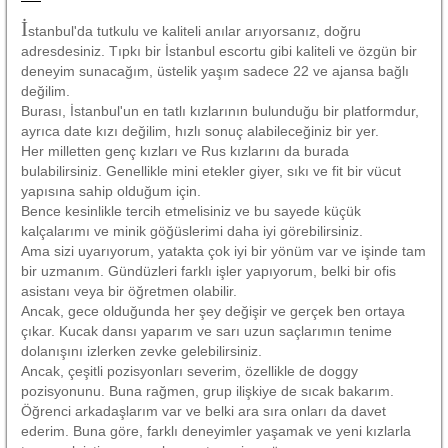
İ
stanbul'da tutkulu ve kaliteli anılar arıyorsanız, doğru
adresdesiniz. Tıpkı bir İstanbul escortu gibi kaliteli ve özgün bir
deneyim sunacağım, üstelik yaşım sadece 22 ve ajansa bağlı
değilim.
Burası, İstanbul'un en tatlı kızlarının bulunduğu bir platformdur,
ayrıca date kızı değilim, hızlı sonuç alabileceğiniz bir yer.
Her milletten genç kızları ve Rus kızlarını da burada
bulabilirsiniz. Genellikle mini etekler giyer, sıkı ve fit bir vücut
yapısına sahip olduğum için.
Bence kesinlikle tercih etmelisiniz ve bu sayede küçük
kalçalarımı ve minik göğüslerimi daha iyi görebilirsiniz.
Ama sizi uyarıyorum, yatakta çok iyi bir yönüm var ve işinde tam
bir uzmanım. Gündüzleri farklı işler yapıyorum, belki bir ofis
asistanı veya bir öğretmen olabilir.
Ancak, gece olduğunda her şey değişir ve gerçek ben ortaya
çıkar. Kucak dansı yaparım ve sarı uzun saçlarımın tenime
dolanışını izlerken zevke gelebilirsiniz.
Ancak, çeşitli pozisyonları severim, özellikle de doggy
pozisyonunu. Buna rağmen, grup ilişkiye de sıcak bakarım.
Öğrenci arkadaşlarım var ve belki ara sıra onları da davet
ederim. Buna göre, farklı deneyimler yaşamak ve yeni kızlarla