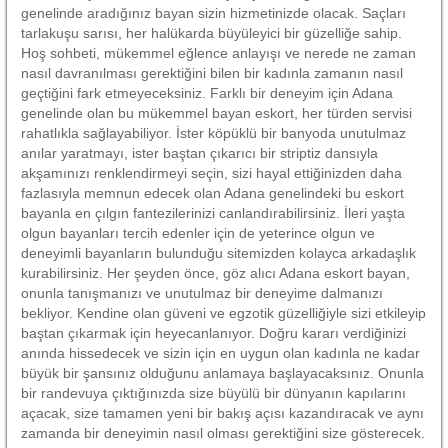
genelinde aradığınız bayan sizin hizmetinizde olacak. Saçları
tarlakuşu sarısı, her halükarda büyüleyici bir güzelliğe sahip.
Hoş sohbeti, mükemmel eğlence anlayışı ve nerede ne zaman
nasıl davranılması gerektiğini bilen bir kadınla zamanın nasıl
geçtiğini fark etmeyeceksiniz. Farklı bir deneyim için Adana
genelinde olan bu mükemmel bayan eskort, her türden servisi
rahatlıkla sağlayabiliyor. İster köpüklü bir banyoda unutulmaz
anılar yaratmayı, ister baştan çıkarıcı bir striptiz dansıyla
akşamınızı renklendirmeyi seçin, sizi hayal ettiğinizden daha
fazlasıyla memnun edecek olan Adana genelindeki bu eskort
bayanla en çılgın fantezilerinizi canlandırabilirsiniz. İleri yaşta
olgun bayanları tercih edenler için de yeterince olgun ve
deneyimli bayanların bulunduğu sitemizden kolayca arkadaşlık
kurabilirsiniz. Her şeyden önce, göz alıcı Adana eskort bayan,
onunla tanışmanızı ve unutulmaz bir deneyime dalmanızı
bekliyor. Kendine olan güveni ve egzotik güzelliğiyle sizi etkileyip
baştan çıkarmak için heyecanlanıyor. Doğru kararı verdiğinizi
anında hissedecek ve sizin için en uygun olan kadınla ne kadar
büyük bir şansınız olduğunu anlamaya başlayacaksınız. Onunla
bir randevuya çıktığınızda size büyülü bir dünyanın kapılarını
açacak, size tamamen yeni bir bakış açısı kazandıracak ve aynı
zamanda bir deneyimin nasıl olması gerektiğini size gösterecek.