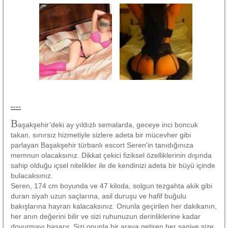
----
B
aşakşehir’deki ay yıldızlı semalarda, geceye inci boncuk
takan, sınırsız hizmetiyle sizlere adeta bir mücevher gibi
parlayan Başakşehir türbanlı escort Seren'in tanıdığınıza
memnun olacaksınız. Dikkat çekici fiziksel özelliklerinin dışında
sahip olduğu içsel nitelikler ile de kendinizi adeta bir büyü içinde
bulacaksınız.
Seren, 174 cm boyunda ve 47 kiloda, solgun tezgahta akik gibi
duran siyah uzun saçlarına, asil duruşu ve hafif buğulu
bakışlarına hayran kalacaksınız. Onunla geçirilen her dakikanın,
her anın değerini bilir ve sizi ruhunuzun derinliklerine kadar
doyurmayı başarır. Sizi onunla bir araya getiren her saniye size