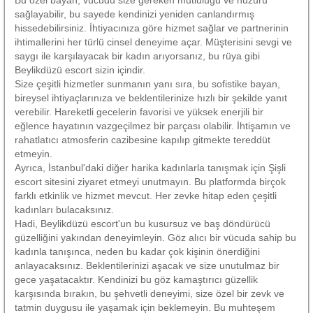
sağlayabilir, bu sayede kendinizi yeniden canlandırmış
hissedebilirsiniz. İhtiyacınıza göre hizmet sağlar ve partnerinin
ihtimallerini her türlü cinsel deneyime açar. Müşterisini sevgi ve
saygı ile karşılayacak bir kadın arıyorsanız, bu rüya gibi
Beylikdüzü escort sizin içindir.
Size çeşitli hizmetler sunmanın yanı sıra, bu sofistike bayan,
bireysel ihtiyaçlarınıza ve beklentilerinize hızlı bir şekilde yanıt
verebilir. Hareketli gecelerin favorisi ve yüksek enerjili bir
eğlence hayatının vazgeçilmez bir parçası olabilir. İhtişamın ve
rahatlatıcı atmosferin cazibesine kapılıp gitmekte tereddüt
etmeyin.
Ayrıca, İstanbul'daki diğer harika kadınlarla tanışmak için Şişli
escort sitesini ziyaret etmeyi unutmayın. Bu platformda birçok
farklı etkinlik ve hizmet mevcut. Her zevke hitap eden çeşitli
kadınları bulacaksınız.
Hadi, Beylikdüzü escort'un bu kusursuz ve baş döndürücü
güzelliğini yakından deneyimleyin. Göz alıcı bir vücuda sahip bu
kadınla tanışınca, neden bu kadar çok kişinin önerdiğini
anlayacaksınız. Beklentilerinizi aşacak ve size unutulmaz bir
gece yaşatacaktır. Kendinizi bu göz kamaştırıcı güzellik
karşısında bırakın, bu şehvetli deneyimi, size özel bir zevk ve
tatmin duygusu ile yaşamak için beklemeyin. Bu muhteşem