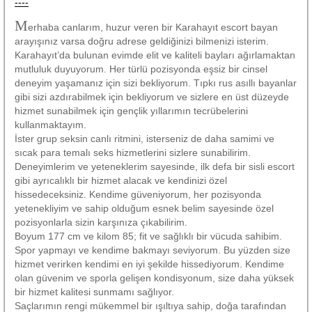
----
M
erhaba canlarım, huzur veren bir Karahayıt escort bayan
arayışınız varsa doğru adrese geldiğinizi bilmenizi isterim.
Karahayıt’da bulunan evimde elit ve kaliteli bayları ağırlamaktan
mutluluk duyuyorum. Her türlü pozisyonda eşsiz bir cinsel
deneyim yaşamanız için sizi bekliyorum. Tıpkı rus asıllı bayanlar
gibi sizi azdırabilmek için bekliyorum ve sizlere en üst düzeyde
hizmet sunabilmek için gençlik yıllarımın tecrübelerini
kullanmaktayım.
İster grup seksin canlı ritmini, isterseniz de daha samimi ve
sıcak para temalı seks hizmetlerini sizlere sunabilirim.
Deneyimlerim ve yeteneklerim sayesinde, ilk defa bir sisli escort
gibi ayrıcalıklı bir hizmet alacak ve kendinizi özel
hissedeceksiniz. Kendime güveniyorum, her pozisyonda
yetenekliyim ve sahip olduğum esnek belim sayesinde özel
pozisyonlarla sizin karşınıza çıkabilirim.
Boyum 177 cm ve kilom 85; fit ve sağlıklı bir vücuda sahibim.
Spor yapmayı ve kendime bakmayı seviyorum. Bu yüzden size
hizmet verirken kendimi en iyi şekilde hissediyorum. Kendime
olan güvenim ve sporla gelişen kondisyonum, size daha yüksek
bir hizmet kalitesi sunmamı sağlıyor.
Saçlarımın rengi mükemmel bir ışıltıya sahip, doğa tarafından