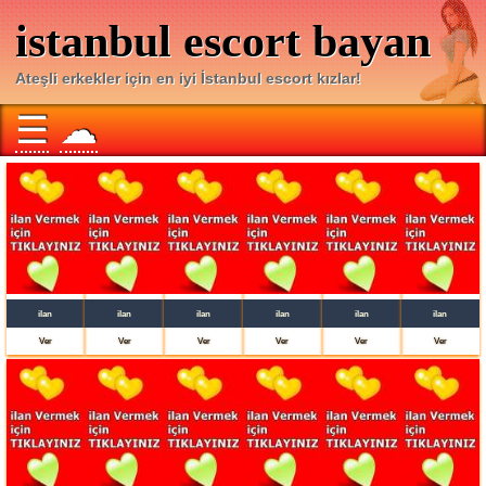
istanbul escort bayan
Ateşli erkekler için en iyi İstanbul escort kızlar!
☰
☁
ilan
ilan
ilan
ilan
ilan
ilan
Ver
Ver
Ver
Ver
Ver
Ver