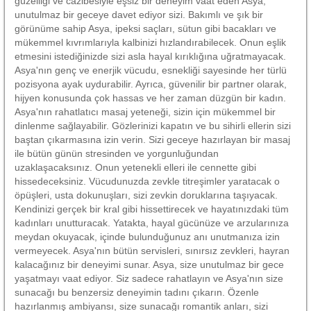
güzelliği ve cazibesiyle eşsiz bir deneyim vaat eden Asya,
unutulmaz bir geceye davet ediyor sizi. Bakımlı ve şık bir
görünüme sahip Asya, ipeksi saçları, sütun gibi bacakları ve
mükemmel kıvrımlarıyla kalbinizi hızlandırabilecek. Onun eşlik
etmesini istediğinizde sizi asla hayal kırıklığına uğratmayacak.
Asya'nın genç ve enerjik vücudu, esnekliği sayesinde her türlü
pozisyona ayak uydurabilir. Ayrıca, güvenilir bir partner olarak,
hijyen konusunda çok hassas ve her zaman düzgün bir kadın.
Asya'nın rahatlatıcı masaj yeteneği, sizin için mükemmel bir
dinlenme sağlayabilir. Gözlerinizi kapatın ve bu sihirli ellerin sizi
baştan çıkarmasına izin verin. Sizi geceye hazırlayan bir masaj
ile bütün günün stresinden ve yorgunluğundan
uzaklaşacaksınız. Onun yetenekli elleri ile cennette gibi
hissedeceksiniz. Vücudunuzda zevkle titreşimler yaratacak o
öpüşleri, usta dokunuşları, sizi zevkin doruklarına taşıyacak.
Kendinizi gerçek bir kral gibi hissettirecek ve hayatınızdaki tüm
kadınları unutturacak. Yatakta, hayal gücünüze ve arzularınıza
meydan okuyacak, içinde bulunduğunuz anı unutmanıza izin
vermeyecek. Asya'nın bütün servisleri, sınırsız zevkleri, hayran
kalacağınız bir deneyimi sunar. Asya, size unutulmaz bir gece
yaşatmayı vaat ediyor. Siz sadece rahatlayın ve Asya'nın size
sunacağı bu benzersiz deneyimin tadını çıkarın. Özenle
hazırlanmış ambiyansı, size sunacağı romantik anları, sizi