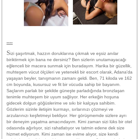
----
S
izi şaşırtmak, hazzın doruklarına çıkmak ve eşsiz anılar
biriktirmek için bana ne dersiniz? Ben sizlerin unutamayacağı
eğlenceli bir macera sunmak için buradayım. Harika bir güzellik,
muhteşem vücut ölçüleri ve yetenekli bir escort olarak, Adana'da
yaşayan beyler, tanışmanın zamanı geldi. Ben, 71 kiloda ve 162
cm boyunda, kusursuz ve fit bir vücuda sahip bir bayanım.
Saçlarım parlak bir şekilde güneşte parladığında bronzlaşan
tenimle muhteşem bir uyum sağlıyor. Her erkeğin hoşuna
gidecek dolgun göğüslerime ve sıkı bir kalçaya sahibim.
Gözlerim sizinle iletişim kurmayı, sırlarınızı çözmeyi ve
arzularınızı keşfetmeyi bekliyor. Her görüşmemde sizlere ayrı
bir deneyim yaşatma amacındayım. Kimi zaman sizi lüks bir otel
odasında ağırlıyor, sizi rahatlatıyor ve tatmin edene dek size
hizmet ediyorum. Kimi zaman ise evime alıyor, size kendi