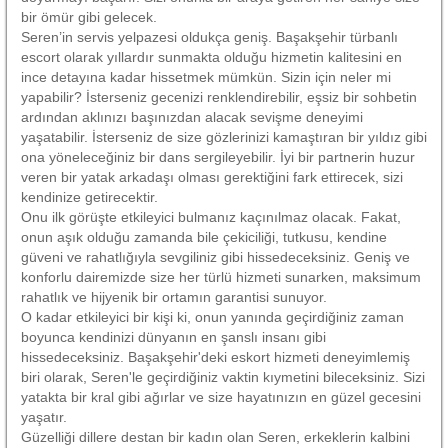
bir ömür gibi gelecek.
Seren’in servis yelpazesi oldukça geniş. Başakşehir türbanlı
escort olarak yıllardır sunmakta olduğu hizmetin kalitesini en
ince detayına kadar hissetmek mümkün. Sizin için neler mi
yapabilir? İsterseniz gecenizi renklendirebilir, eşsiz bir sohbetin
ardından aklınızı başınızdan alacak sevişme deneyimi
yaşatabilir. İsterseniz de size gözlerinizi kamaştıran bir yıldız gibi
ona yöneleceğiniz bir dans sergileyebilir. İyi bir partnerin huzur
veren bir yatak arkadaşı olması gerektiğini fark ettirecek, sizi
kendinize getirecektir.
Onu ilk görüşte etkileyici bulmanız kaçınılmaz olacak. Fakat,
onun aşık olduğu zamanda bile çekiciliği, tutkusu, kendine
güveni ve rahatlığıyla sevgiliniz gibi hissedeceksiniz. Geniş ve
konforlu dairemizde size her türlü hizmeti sunarken, maksimum
rahatlık ve hijyenik bir ortamın garantisi sunuyor.
O kadar etkileyici bir kişi ki, onun yanında geçirdiğiniz zaman
boyunca kendinizi dünyanın en şanslı insanı gibi
hissedeceksiniz. Başakşehir'deki eskort hizmeti deneyimlemiş
biri olarak, Seren'le geçirdiğiniz vaktin kıymetini bileceksiniz. Sizi
yatakta bir kral gibi ağırlar ve size hayatınızın en güzel gecesini
yaşatır.
Güzelliği dillere destan bir kadın olan Seren, erkeklerin kalbini