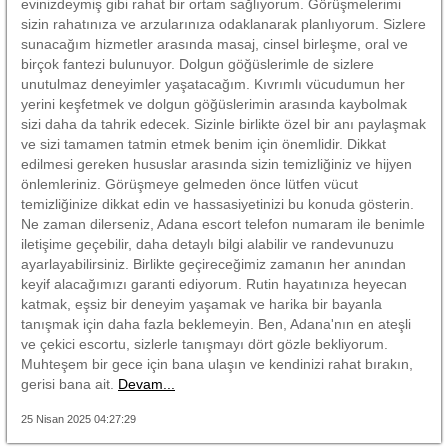
evinizdeymiş gibi rahat bir ortam sağlıyorum. Görüşmelerimi
sizin rahatınıza ve arzularınıza odaklanarak planlıyorum. Sizlere
sunacağım hizmetler arasında masaj, cinsel birleşme, oral ve
birçok fantezi bulunuyor. Dolgun göğüslerimle de sizlere
unutulmaz deneyimler yaşatacağım. Kıvrımlı vücudumun her
yerini keşfetmek ve dolgun göğüslerimin arasında kaybolmak
sizi daha da tahrik edecek. Sizinle birlikte özel bir anı paylaşmak
ve sizi tamamen tatmin etmek benim için önemlidir. Dikkat
edilmesi gereken hususlar arasında sizin temizliğiniz ve hijyen
önlemleriniz. Görüşmeye gelmeden önce lütfen vücut
temizliğinize dikkat edin ve hassasiyetinizi bu konuda gösterin.
Ne zaman dilerseniz, Adana escort telefon numaram ile benimle
iletişime geçebilir, daha detaylı bilgi alabilir ve randevunuzu
ayarlayabilirsiniz. Birlikte geçireceğimiz zamanın her anından
keyif alacağımızı garanti ediyorum. Rutin hayatınıza heyecan
katmak, eşsiz bir deneyim yaşamak ve harika bir bayanla
tanışmak için daha fazla beklemeyin. Ben, Adana'nın en ateşli
ve çekici escortu, sizlerle tanışmayı dört gözle bekliyorum.
Muhteşem bir gece için bana ulaşın ve kendinizi rahat bırakın,
gerisi bana ait.
Devam...
25 Nisan 2025 04:27:29