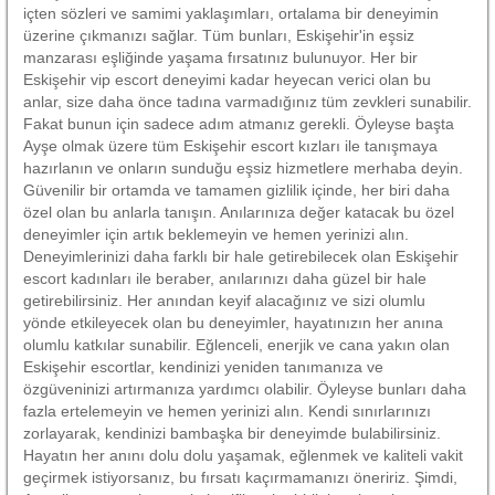
içten sözleri ve samimi yaklaşımları, ortalama bir deneyimin
üzerine çıkmanızı sağlar. Tüm bunları, Eskişehir'in eşsiz
manzarası eşliğinde yaşama fırsatınız bulunuyor. Her bir
Eskişehir vip escort deneyimi kadar heyecan verici olan bu
anlar, size daha önce tadına varmadığınız tüm zevkleri sunabilir.
Fakat bunun için sadece adım atmanız gerekli. Öyleyse başta
Ayşe olmak üzere tüm Eskişehir escort kızları ile tanışmaya
hazırlanın ve onların sunduğu eşsiz hizmetlere merhaba deyin.
Güvenilir bir ortamda ve tamamen gizlilik içinde, her biri daha
özel olan bu anlarla tanışın. Anılarınıza değer katacak bu özel
deneyimler için artık beklemeyin ve hemen yerinizi alın.
Deneyimlerinizi daha farklı bir hale getirebilecek olan Eskişehir
escort kadınları ile beraber, anılarınızı daha güzel bir hale
getirebilirsiniz. Her anından keyif alacağınız ve sizi olumlu
yönde etkileyecek olan bu deneyimler, hayatınızın her anına
olumlu katkılar sunabilir. Eğlenceli, enerjik ve cana yakın olan
Eskişehir escortlar, kendinizi yeniden tanımanıza ve
özgüveninizi artırmanıza yardımcı olabilir. Öyleyse bunları daha
fazla ertelemeyin ve hemen yerinizi alın. Kendi sınırlarınızı
zorlayarak, kendinizi bambaşka bir deneyimde bulabilirsiniz.
Hayatın her anını dolu dolu yaşamak, eğlenmek ve kaliteli vakit
geçirmek istiyorsanız, bu fırsatı kaçırmamanızı öneririz. Şimdi,