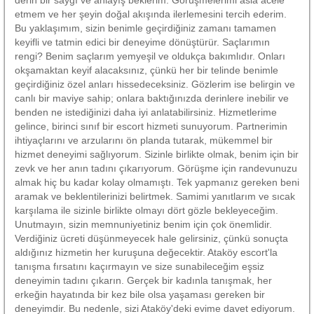
etmem ve her şeyin doğal akışında ilerlemesini tercih ederim.
Bu yaklaşımım, sizin benimle geçirdiğiniz zamanı tamamen
keyifli ve tatmin edici bir deneyime dönüştürür. Saçlarımın
rengi? Benim saçlarım yemyeşil ve oldukça bakımlıdır. Onları
okşamaktan keyif alacaksınız, çünkü her bir telinde benimle
geçirdiğiniz özel anları hissedeceksiniz. Gözlerim ise belirgin ve
canlı bir maviye sahip; onlara baktığınızda derinlere inebilir ve
benden ne istediğinizi daha iyi anlatabilirsiniz. Hizmetlerime
gelince, birinci sınıf bir escort hizmeti sunuyorum. Partnerimin
ihtiyaçlarını ve arzularını ön planda tutarak, mükemmel bir
hizmet deneyimi sağlıyorum. Sizinle birlikte olmak, benim için bir
zevk ve her anın tadını çıkarıyorum. Görüşme için randevunuzu
almak hiç bu kadar kolay olmamıştı. Tek yapmanız gereken beni
aramak ve beklentilerinizi belirtmek. Samimi yanıtlarım ve sıcak
karşılama ile sizinle birlikte olmayı dört gözle bekleyeceğim.
Unutmayın, sizin memnuniyetiniz benim için çok önemlidir.
Verdiğiniz ücreti düşünmeyecek hale gelirsiniz, çünkü sonuçta
aldığınız hizmetin her kuruşuna değecektir. Ataköy escort'la
tanışma fırsatını kaçırmayın ve size sunabileceğim eşsiz
deneyimin tadını çıkarın. Gerçek bir kadınla tanışmak, her
erkeğin hayatında bir kez bile olsa yaşaması gereken bir
deneyimdir. Bu nedenle, sizi Ataköy'deki evime davet ediyorum.