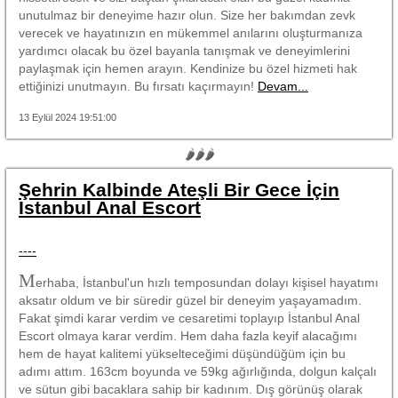
unutulmaz bir deneyime hazır olun. Size her bakımdan zevk
verecek ve hayatınızın en mükemmel anılarını oluşturmanıza
yardımcı olacak bu özel bayanla tanışmak ve deneyimlerini
paylaşmak için hemen arayın. Kendinize bu özel hizmeti hak
ettiğinizi unutmayın. Bu fırsatı kaçırmayın!
Devam...
13 Eylül 2024 19:51:00
🌶🌶🌶
Şehrin Kalbinde Ateşli Bir Gece İçin
Istanbul Anal Escort
----
M
erhaba, İstanbul'un hızlı temposundan dolayı kişisel hayatımı
aksatır oldum ve bir süredir güzel bir deneyim yaşayamadım.
Fakat şimdi karar verdim ve cesaretimi toplayıp İstanbul Anal
Escort olmaya karar verdim. Hem daha fazla keyif alacağımı
hem de hayat kalitemi yükselteceğimi düşündüğüm için bu
adımı attım. 163cm boyunda ve 59kg ağırlığında, dolgun kalçalı
ve sütun gibi bacaklara sahip bir kadınım. Dış görünüş olarak