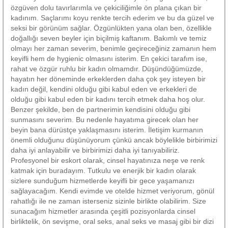
özgüven dolu tavırlarımla ve çekiciliğimle ön plana çıkan bir
kadınım. Saçlarımı koyu renkte tercih ederim ve bu da güzel ve
seksi bir görünüm sağlar. Özgünlükten yana olan ben, özellikle
doğallığı seven beyler için biçilmiş kaftanım. Bakımlı ve temiz
olmayı her zaman severim, benimle geçireceğiniz zamanın hem
keyifli hem de hygienic olmasını isterim. En çekici tarafım ise,
rahat ve özgür ruhlu bir kadın olmamdır. Düşündüğümüzde,
hayatın her döneminde erkeklerden daha çok şey isteyen bir
kadın değil, kendini olduğu gibi kabul eden ve erkekleri de
olduğu gibi kabul eden bir kadını tercih etmek daha hoş olur.
Benzer şekilde, ben de partnerimin kendisini olduğu gibi
sunmasını severim. Bu nedenle hayatıma girecek olan her
beyin bana dürüstçe yaklaşmasını isterim. İletişim kurmanın
önemli olduğunu düşünüyorum çünkü ancak böylelikle birbirimizi
daha iyi anlayabilir ve birbirimizi daha iyi tanıyabiliriz.
Profesyonel bir eskort olarak, cinsel hayatınıza neşe ve renk
katmak için buradayım. Tutkulu ve enerjik bir kadın olarak
sizlere sunduğum hizmetlerde keyifli bir gece yaşamanızı
sağlayacağım. Kendi evimde ve otelde hizmet veriyorum, gönül
rahatlığı ile ne zaman isterseniz sizinle birlikte olabilirim. Size
sunacağım hizmetler arasında çeşitli pozisyonlarda cinsel
birliktelik, ön sevişme, oral seks, anal seks ve masaj gibi bir dizi