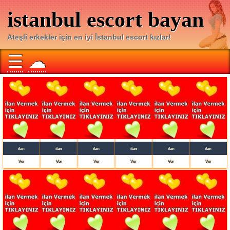
istanbul escort bayan
Ateşli erkekler için en iyi İstanbul escort kızlar!
☰
☁
ilan
ilan
ilan
ilan
ilan
ilan
Ver
Ver
Ver
Ver
Ver
Ver