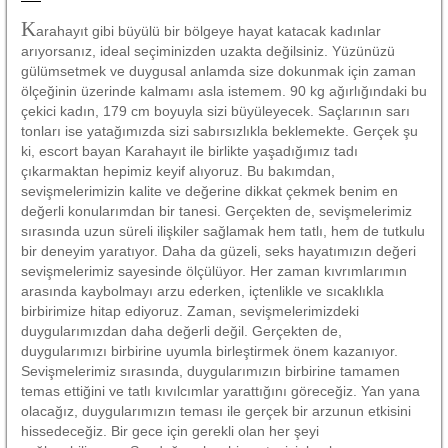
K
arahayıt gibi büyülü bir bölgeye hayat katacak kadınlar
arıyorsanız, ideal seçiminizden uzakta değilsiniz. Yüzünüzü
gülümsetmek ve duygusal anlamda size dokunmak için zaman
ölçeğinin üzerinde kalmamı asla istemem. 90 kg ağırlığındaki bu
çekici kadın, 179 cm boyuyla sizi büyüleyecek. Saçlarının sarı
tonları ise yatağımızda sizi sabırsızlıkla beklemekte. Gerçek şu
ki, escort bayan Karahayıt ile birlikte yaşadığımız tadı
çıkarmaktan hepimiz keyif alıyoruz. Bu bakımdan,
sevişmelerimizin kalite ve değerine dikkat çekmek benim en
değerli konularımdan bir tanesi. Gerçekten de, sevişmelerimiz
sırasında uzun süreli ilişkiler sağlamak hem tatlı, hem de tutkulu
bir deneyim yaratıyor. Daha da güzeli, seks hayatımızın değeri
sevişmelerimiz sayesinde ölçülüyor. Her zaman kıvrımlarımın
arasında kaybolmayı arzu ederken, içtenlikle ve sıcaklıkla
birbirimize hitap ediyoruz. Zaman, sevişmelerimizdeki
duygularımızdan daha değerli değil. Gerçekten de,
duygularımızı birbirine uyumla birleştirmek önem kazanıyor.
Sevişmelerimiz sırasında, duygularımızın birbirine tamamen
temas ettiğini ve tatlı kıvılcımlar yarattığını göreceğiz. Yan yana
olacağız, duygularımızın teması ile gerçek bir arzunun etkisini
hissedeceğiz. Bir gece için gerekli olan her şeyi