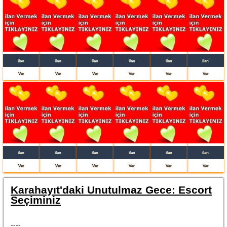
ilan
ilan
ilan
ilan
ilan
ilan
Ver
Ver
Ver
Ver
Ver
Ver
ilan
ilan
ilan
ilan
ilan
ilan
Ver
Ver
Ver
Ver
Ver
Ver
Karahayıt'daki Unutulmaz Gece: Escort
Seçiminiz
----