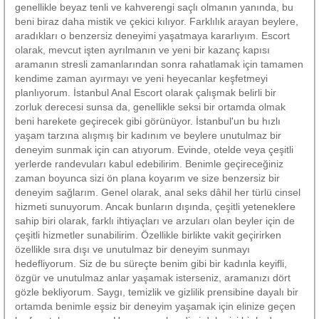
genellikle beyaz tenli ve kahverengi saçlı olmanın yanında, bu
beni biraz daha mistik ve çekici kılıyor. Farklılık arayan beylere,
aradıkları o benzersiz deneyimi yaşatmaya kararlıyım. Escort
olarak, mevcut işten ayrılmanın ve yeni bir kazanç kapısı
aramanın stresli zamanlarından sonra rahatlamak için tamamen
kendime zaman ayırmayı ve yeni heyecanlar keşfetmeyi
planlıyorum. İstanbul Anal Escort olarak çalışmak belirli bir
zorluk derecesi sunsa da, genellikle seksi bir ortamda olmak
beni harekete geçirecek gibi görünüyor. İstanbul'un bu hızlı
yaşam tarzına alışmış bir kadınım ve beylere unutulmaz bir
deneyim sunmak için can atıyorum. Evinde, otelde veya çeşitli
yerlerde randevuları kabul edebilirim. Benimle geçireceğiniz
zaman boyunca sizi ön plana koyarım ve size benzersiz bir
deneyim sağlarım. Genel olarak, anal seks dâhil her türlü cinsel
hizmeti sunuyorum. Ancak bunların dışında, çeşitli yeteneklere
sahip biri olarak, farklı ihtiyaçları ve arzuları olan beyler için de
çeşitli hizmetler sunabilirim. Özellikle birlikte vakit geçirirken
özellikle sıra dışı ve unutulmaz bir deneyim sunmayı
hedefliyorum. Siz de bu süreçte benim gibi bir kadınla keyifli,
özgür ve unutulmaz anlar yaşamak isterseniz, aramanızı dört
gözle bekliyorum. Saygı, temizlik ve gizlilik prensibine dayalı bir
ortamda benimle eşsiz bir deneyim yaşamak için elinize geçen