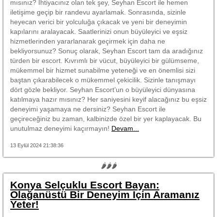
mısınız? İhtiyacınız olan tek şey, Seyhan Escort ile hemen
iletişime geçip bir randevu ayarlamak. Sonrasında, sizinle
heyecan verici bir yolculuğa çıkacak ve yeni bir deneyimin
kapılarını aralayacak. Saatlerinizi onun büyüleyici ve eşsiz
hizmetlerinden yararlanarak geçirmek için daha ne
bekliyorsunuz? Sonuç olarak, Seyhan Escort tam da aradığınız
türden bir escort. Kıvrımlı bir vücut, büyüleyici bir gülümseme,
mükemmel bir hizmet sunabilme yeteneği ve en önemlisi sizi
baştan çıkarabilecek o mükemmel çekicilik. Sizinle tanışmayı
dört gözle bekliyor. Seyhan Escort’un o büyüleyici dünyasına
katılmaya hazır mısınız? Her saniyesini keyif alacağınız bu eşsiz
deneyimi yaşamaya ne dersiniz? Seyhan Escort ile
geçireceğiniz bu zaman, kalbinizde özel bir yer kaplayacak. Bu
unutulmaz deneyimi kaçırmayın!
Devam...
13 Eylül 2024 21:38:36
🌶🌶🌶
Konya Selçuklu Escort Bayan:
Olağanüstü Bir Deneyim İçin Aramanız
Yeter!