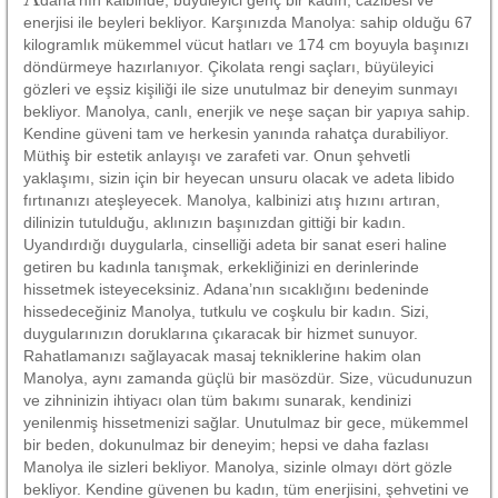
enerjisi ile beyleri bekliyor. Karşınızda Manolya: sahip olduğu 67
kilogramlık mükemmel vücut hatları ve 174 cm boyuyla başınızı
döndürmeye hazırlanıyor. Çikolata rengi saçları, büyüleyici
gözleri ve eşsiz kişiliği ile size unutulmaz bir deneyim sunmayı
bekliyor. Manolya, canlı, enerjik ve neşe saçan bir yapıya sahip.
Kendine güveni tam ve herkesin yanında rahatça durabiliyor.
Müthiş bir estetik anlayışı ve zarafeti var. Onun şehvetli
yaklaşımı, sizin için bir heyecan unsuru olacak ve adeta libido
fırtınanızı ateşleyecek. Manolya, kalbinizi atış hızını artıran,
dilinizin tutulduğu, aklınızın başınızdan gittiği bir kadın.
Uyandırdığı duygularla, cinselliği adeta bir sanat eseri haline
getiren bu kadınla tanışmak, erkekliğinizi en derinlerinde
hissetmek isteyeceksiniz. Adana’nın sıcaklığını bedeninde
hissedeceğiniz Manolya, tutkulu ve coşkulu bir kadın. Sizi,
duygularınızın doruklarına çıkaracak bir hizmet sunuyor.
Rahatlamanızı sağlayacak masaj tekniklerine hakim olan
Manolya, aynı zamanda güçlü bir masözdür. Size, vücudunuzun
ve zihninizin ihtiyacı olan tüm bakımı sunarak, kendinizi
yenilenmiş hissetmenizi sağlar. Unutulmaz bir gece, mükemmel
bir beden, dokunulmaz bir deneyim; hepsi ve daha fazlası
Manolya ile sizleri bekliyor. Manolya, sizinle olmayı dört gözle
bekliyor. Kendine güvenen bu kadın, tüm enerjisini, şehvetini ve