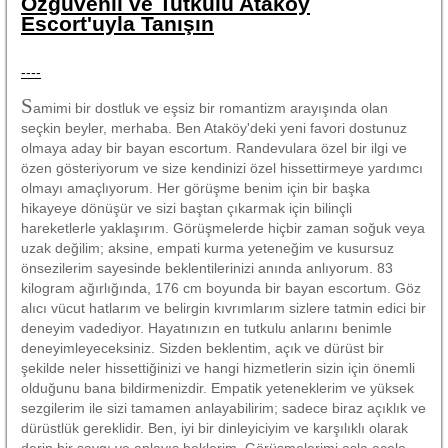
Özgüvenli ve Tutkulu Ataköy
Escort'uyla Tanışın
----
S
amimi bir dostluk ve eşsiz bir romantizm arayışında olan
seçkin beyler, merhaba. Ben Ataköy'deki yeni favori dostunuz
olmaya aday bir bayan escortum. Randevulara özel bir ilgi ve
özen gösteriyorum ve size kendinizi özel hissettirmeye yardımcı
olmayı amaçlıyorum. Her görüşme benim için bir başka
hikayeye dönüşür ve sizi baştan çıkarmak için bilinçli
hareketlerle yaklaşırım. Görüşmelerde hiçbir zaman soğuk veya
uzak değilim; aksine, empati kurma yeteneğim ve kusursuz
önsezilerim sayesinde beklentilerinizi anında anlıyorum. 83
kilogram ağırlığında, 176 cm boyunda bir bayan escortum. Göz
alıcı vücut hatlarım ve belirgin kıvrımlarım sizlere tatmin edici bir
deneyim vadediyor. Hayatınızın en tutkulu anlarını benimle
deneyimleyeceksiniz. Sizden beklentim, açık ve dürüst bir
şekilde neler hissettiğinizi ve hangi hizmetlerin sizin için önemli
olduğunu bana bildirmenizdir. Empatik yeteneklerim ve yüksek
sezgilerim ile sizi tamamen anlayabilirim; sadece biraz açıklık ve
dürüstlük gereklidir. Ben, iyi bir dinleyiciyim ve karşılıklı olarak
derin bir saygı ve anlayış beklerim. Görüşmelerimi asla acele