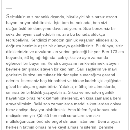
----
S
elçuklu’nun sıradanlık dışında, büyüleyici bir sınırsız escort
bayanı arıyor olabilirsiniz. İşte tam bu noktada, ben sizi
olağanüstü bir deneyime davet ediyorum. Size benzersiz bir
seks deneyimi vaat edebilirim, zira bu konuda oldukça
tecrübeliyim. Kendinizi monoton günlük yaşamın elinden alıp,
doğruca benimle eşsiz bir dünyaya gelebilirsiniz. Bu dünya, sizin
dileklerinizin ve arzularınızın yerine geleceği bir yer. Ben 173 cm
boyunda, 53 kg ağırlığında, çok çekici ve aynı zamanda
eğlenceli bir bayanım. Kendi dünyasını renklendirmek isteyen
beylerle tanışmak isteyen bir kadınım. Sarı saçlarım ve mavi
gözlerim ile size unutulmaz bir deneyim sunacağımı garanti
ederim. İsterseniz hoş bir sohbet ve birkaç kadeh içki eşliğinde
güzel bir akşam geçirebiliriz. Yatakta, müthiş bir atmosferde,
sınırsız bir birliktelik yaşayabiliriz. Sıkıcı ve monoton günlük
hayatınıza biraz renk katmak isterseniz, en kısa zamanda beni
arayabilirsiniz. Belki son zamanlarda maddi sıkıntılardan dolayı
biraz endişe duyuyor olabilirsiniz. Ama lütfen fiyat konusunda
endişelenmeyin. Çünkü ben mali sorunlarınızın sizin
mutluluğunuzun önünde engel olmasını istemem. Beni arayan
herkesin tatmin olmasını ve keyif almasını isterim. Benimle