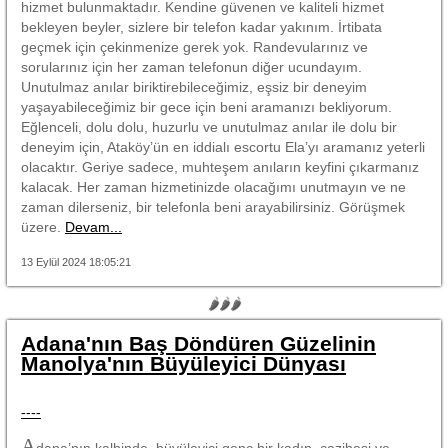
hizmet bulunmaktadır. Kendine güvenen ve kaliteli hizmet
bekleyen beyler, sizlere bir telefon kadar yakınım. İrtibata
geçmek için çekinmenize gerek yok. Randevularınız ve
sorularınız için her zaman telefonun diğer ucundayım.
Unutulmaz anılar biriktirebileceğimiz, eşsiz bir deneyim
yaşayabileceğimiz bir gece için beni aramanızı bekliyorum.
Eğlenceli, dolu dolu, huzurlu ve unutulmaz anılar ile dolu bir
deneyim için, Ataköy’ün en iddialı escortu Ela’yı aramanız yeterli
olacaktır. Geriye sadece, muhteşem anıların keyfini çıkarmanız
kalacak. Her zaman hizmetinizde olacağımı unutmayın ve ne
zaman dilerseniz, bir telefonla beni arayabilirsiniz. Görüşmek
üzere.
Devam...
13 Eylül 2024 18:05:21
🌶🌶🌶
Adana'nın Baş Döndüren Güzelinin
Manolya'nın Büyüleyici Dünyası
----
A
dana’nın kalbinde, büyüleyici genç bir kadın, cazibesi ve