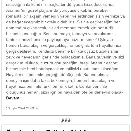
sıcaklığım ile kendinizi başka bir dünyada hissedeceksiniz.
Anamur’un güzel plajlarında yürüyüşe çıkabilir, beraber
romantik bir akşam yemeği yiyebilir ve ardından sizin yerinize ya
da beğeneceğimiz bir otele gidebiliriz. Sizinle geçireceğim her
anın tadını çıkartacak, sizleri memnun etmek için her türlü
hizmeti sunacağım. Beni tanımaya, tatmaya ve arzularınızı,
fantezilerinizi benimle paylaşmaya hazır mısınız? Öyleyse
hemen bana ulaşın ve gerçekleştiremediğiniz tüm hayallerinizi
gerçekleştirelim. Kendinizi benimle birlikte uçsuz bucaksız bir
zevk ve heyecanın içerisinde bulacaksınız. Bana güvenin ve sizi
gerçek mutluluğa, huzura götüreceğim. Ateşli Anamur escort
hizmetimle beni hatırlayacak ve tatilinizi unutulmaz kılacağım.
Hayalleriniz benimle gerçeğe dönüşecek. Bu unutulmaz
deneyim için daha fazla beklemeyin, hemen bana ulaşın ve
hayatınıza benimle farklı bir renk katın. Çünkü benimle
olduğunuz her an, sizin için bir hayalden öte bir deneyim olacak.
Devam...
13 Eylül 2024 21:09:59
🌶🌶🌶