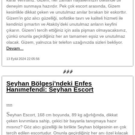
deneyim sunmaya hazırdır. Pek çok escort arasında, Gizem
kesinlikle dikkat çeken ve unutulmaz anılar bırakan bir eskorttır.
Gizem'in göz alıcı güzelliği, sofistike tavrı ve kaliteli hizmeti ile
kendinizi şımartın ve Ataköy’deki unutulmaz anların keyfini
çıkarın. Gizem’i tercih ettiğiniz için asla pişman olmayacaksınız,
çünkü onunla geçirdiğiniz her an tamamen eşsiz ve unutulmaz
olacak. Gizem, yalnızca bir telefon uzağınızda sizleri bekliyor.
Devam...
13 Eylül 2024 22:05:56
🌶🌶🌶
Seyhan Bölgesi'ndeki Enfes
Hanımefendi: Seyhan Escort
----
S
eyhan Escort, 168 cm boyunda, 89 kg ağırlığında, dikkat
çeken kıvrımlara sahip, çekici bir bayanla tanışmaya hazır
mısınız? Göz alıcı güzelliği ile birlikte Seyhan bölgesinin en çok
tercih edilen escortudur. Onunla geçirdiğiniz her anı özel kılacak