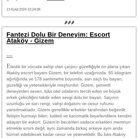
13 Eylül 2024 23:24:06
🌶🌶🌶
Fantezi Dolu Bir Deneyim: Escort
Ataköy - Gizem
----
E
lastik bir vücuda sahip olan çarpıcı güzelliğiyle ön plana çıkan
Ataköy escort bayanı Gizem, bir telefon uzağınızda. 65 kilogram
ağırlığında ve 178 santimetre boyunda, sarı saçlı bu bayan,
güzelliği ve yetenekleriyle meşhurdur. Gizem, şehvetli
deneyimleri seven, lüks otel odalarını tercih eden ve büyük
erkek çekiciliğini takdir eden sevgi dolu bir bayan. Saçının
uzunluğu ve sarı rengi, vahşi doğasını ve cesur ruhunu
yansıtmaktadır. Gizem genellikle erkekler tarafından beğenilir.
İletişim kurmayı bilen, kaliteli ve karizmatik beyefendilere kendini
adayan bir eskort. Gizem'in becerileri sadece erkekleri memnun
etmekle sınırlı değil, aynı zamanda birkaç erkeye aynı anda
hizmet edebilecek kadar cesur ve yeteneklidir. Bu lüks Ataköy