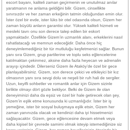
escort bayanı, kaliteli zaman geçirmenin ve unutulmaz anılar
yaratmanın ne anlama geldiğini bilir. Gizem, cinsellikte
sınırsızdır ve her zaman erkeğinin tatmin olduğundan emin olur.
İster özel bir evde, ister lüks bir otel odasında olsun, Gizem her
zaman büyülü anların garantisi olur. Yüksek kaliteli hizmeti ve
mesleki tavrı onu son derece talep edilen bir eskort
yapmaktadır. Özellikle Gizem’in uzmanlık alanı, erkeklerini nasıl
rahatlatacağı ve memnun edeceğidir. Daha önce hiç
deneyimlemediğiniz bir tür mutluluğu keşfetmenizi sağlar. Bunun
yanı sıra Gizem, grup partilerine ve toplu seks eğlencelerine
katılmaktan çekinmez, aksine daha fazla heyecan ve adrenalin
arayışı içindedir. Dilerseniz Gizem ile Ataköy’de özel bir gece
planlayabilirsiniz. Gizem, son derece çekici ve etkileyici bir kız
olmasının yanı sıra sevgi dolu ve neşeli bir ruh hali de sergiler.
Uzun, keyifli sohbetler ve romantik anlar için Gizem sizinle
birlikte olmayı dört gözle bekliyor. Belki de Gizem ile olan
deneyiminizi daha da eşsiz ve özel bir hale getirecek olan şey,
Gizem’in eşlik etme konusunda ki uzmanlığıdır. İster bir iş
yemeğine, ister bir sosyal buluşmaya eşlik etsin, Gizem her
zaman yanınızda olacak ve kendinizi daha iyi hissetmenizi
sağlayacaktır. Gizem, gece eğlencesine devam etmek veya
daha kişisel bir çevrede samimi olmak isteyip istemediğinize siz
karar verirsiniz. Gizem, her zaman hayallerinizin ötesinde bir