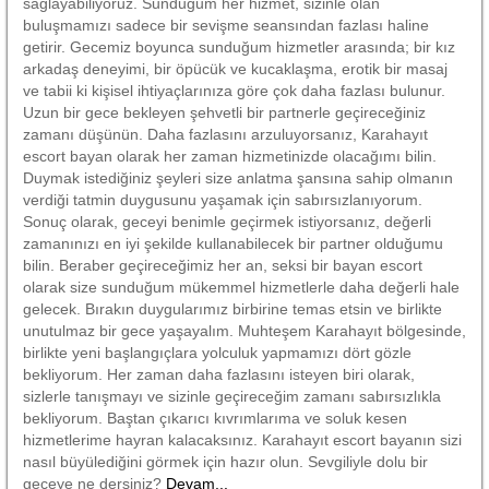
sağlayabiliyoruz. Sunduğum her hizmet, sizinle olan
buluşmamızı sadece bir sevişme seansından fazlası haline
getirir. Gecemiz boyunca sunduğum hizmetler arasında; bir kız
arkadaş deneyimi, bir öpücük ve kucaklaşma, erotik bir masaj
ve tabii ki kişisel ihtiyaçlarınıza göre çok daha fazlası bulunur.
Uzun bir gece bekleyen şehvetli bir partnerle geçireceğiniz
zamanı düşünün. Daha fazlasını arzuluyorsanız, Karahayıt
escort bayan olarak her zaman hizmetinizde olacağımı bilin.
Duymak istediğiniz şeyleri size anlatma şansına sahip olmanın
verdiği tatmin duygusunu yaşamak için sabırsızlanıyorum.
Sonuç olarak, geceyi benimle geçirmek istiyorsanız, değerli
zamanınızı en iyi şekilde kullanabilecek bir partner olduğumu
bilin. Beraber geçireceğimiz her an, seksi bir bayan escort
olarak size sunduğum mükemmel hizmetlerle daha değerli hale
gelecek. Bırakın duygularımız birbirine temas etsin ve birlikte
unutulmaz bir gece yaşayalım. Muhteşem Karahayıt bölgesinde,
birlikte yeni başlangıçlara yolculuk yapmamızı dört gözle
bekliyorum. Her zaman daha fazlasını isteyen biri olarak,
sizlerle tanışmayı ve sizinle geçireceğim zamanı sabırsızlıkla
bekliyorum. Baştan çıkarıcı kıvrımlarıma ve soluk kesen
hizmetlerime hayran kalacaksınız. Karahayıt escort bayanın sizi
nasıl büyülediğini görmek için hazır olun. Sevgiliyle dolu bir
geceye ne dersiniz?
Devam...