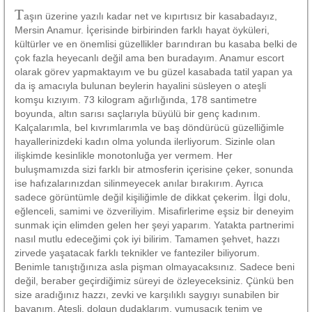
T
aşın üzerine yazılı kadar net ve kıpırtısız bir kasabadayız,
Mersin Anamur. İçerisinde birbirinden farklı hayat öyküleri,
kültürler ve en önemlisi güzellikler barındıran bu kasaba belki de
çok fazla heyecanlı değil ama ben buradayım. Anamur escort
olarak görev yapmaktayım ve bu güzel kasabada tatil yapan ya
da iş amacıyla bulunan beylerin hayalini süsleyen o ateşli
komşu kızıyım. 73 kilogram ağırlığında, 178 santimetre
boyunda, altın sarısı saçlarıyla büyülü bir genç kadınım.
Kalçalarımla, bel kıvrımlarımla ve baş döndürücü güzelliğimle
hayallerinizdeki kadın olma yolunda ilerliyorum. Sizinle olan
ilişkimde kesinlikle monotonluğa yer vermem. Her
buluşmamızda sizi farklı bir atmosferin içerisine çeker, sonunda
ise hafızalarınızdan silinmeyecek anılar bırakırım. Ayrıca
sadece görüntümle değil kişiliğimle de dikkat çekerim. İlgi dolu,
eğlenceli, samimi ve özveriliyim. Misafirlerime eşsiz bir deneyim
sunmak için elimden gelen her şeyi yaparım. Yatakta partnerimi
nasıl mutlu edeceğimi çok iyi bilirim. Tamamen şehvet, hazzı
zirvede yaşatacak farklı teknikler ve fanteziler biliyorum.
Benimle tanıştığınıza asla pişman olmayacaksınız. Sadece beni
değil, beraber geçirdiğimiz süreyi de özleyeceksiniz. Çünkü ben
size aradığınız hazzı, zevki ve karşılıklı saygıyı sunabilen bir
bayanım. Ateşli, dolgun dudaklarım, yumuşacık tenim ve