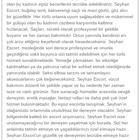
olan bu kadının eşsiz becerilerini tecrübe edebilirsiniz. Seyhan
Escort, buğday tenli, kahverengi saçlı ve mavi gözlü, göz alıcı
bir güzelliktir. Her türlü ortama uyum sağlayabilen ve mükemmel
bir gülüşü olan bu kadının cazibesi karşısında kalbiniz
hızlanacak. Saçları, sürekli olarak profesyonel bir şekilde
boyanır ve her zaman bakımlıdır. Onun yanında kendinizi en
çok arzu ettiğiniz beyefendi olarak hissedeceksiniz. Seyhan
Escort, mesleğinde son derece profesyonel ve onunla
geçirdiğiniz vakit boyunca sizi tatmin edebilmek için her türlü
hizmeti sunabilmektedir. Yemeğe çıkmaktan, bir etkinliğe
katılmaktan ya da yalnızca rahat bir sohbet etmek istediğinizde
yanınızda olabilir. Seksi elbise tarzını ve tamamlayıcı
aksesuarlarını çok beğeneceksiniz. Seyhan Escort, vücut
bakımını düzenli bir şekilde yapar ve bu nedenle her zaman
taze ve canlı görünür. Size sunacağı hizmetler arasında sevgili
deneyimi, erotik masajlar, fantazi rolları ve daha pek çok özel
hizmet bulunmaktadır. Bu eşsiz escortla tanışmak, Seyhan’ın
olağanüstü ortamında unutulmaz bir deneyim olacaktır. Seyhan
bölgesinde kaliteli bir escort arıyorsanız, Seyhan Escort size
unutamayacağınız bir deneyim yaşatmak için burada. Sizi her
anlamda tatmin etmeye ve yaşadıklarınızı özel kılmaya hazır.
Seyhan Escort’un güzellik ve deneyimini tecrübe etmeye hazır