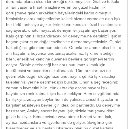
durumda olursa olsun bir erkeği etkilemeyi bilir. Gizli ve tutkulu
anları yaşama fırsatını sizlere veren bu güzel kadın, ilk
görüşmeye gelen erkeklerin hayallerindeki kadın olmuştur.
Kesintisiz olarak müşterilerine kaliteli hizmet vermekte olan Işık,
her türlü fanteziye açıktır. Erkeklerin kendisini özel hissetmesini
sağlayarak, unutulmayacak deneyimler yaşatmayı başarıyor.
Kalp çarpıntınızı hızlandıracak bir deneyime ne dersiniz? Işık'ın
baştan çıkarıcı ve doğal cazibesine direnemeyeceksiniz. O, sizi
hak ettiğiniz gibi memnun edecek. Onunla bir anınız olsa bile, o
anı hayatınız boyunca unutamayacaksınız. Işık, ne istediğini
bilen, enerjik ve kendine güvenen beylerle görüşmeyi tercih
ediyor. Sizinle geçireceği her anı unutulmaz kılmak için
tecrübesini ve becerilerini kullanacak. Tüm arzularınızı dile
getirmekte özgür olduğunuzu unutmayın, çünkü Işık sıradışı
taleplerinizi yerine getirmek için burada. Onunla geçireceğiniz
zamanın kıymetini bilin, çünkü Ataköy escort bayanı Işık,
hayatınıza renk katmak için hazır bekliyor. Hem sevgili tadında
bir ilişkiyi arzulayan beyler hem de yalnızca cinsel ihtiyaçlarını
karşılamak isteyen beyler için ideal bir partnerdir. Bu deneyime
hazırsanız, Ataköy escort bayanı Işık, sizinle tanışmayı dört
gözle bekliyor. Kendi evinde veya otelde hizmet veren Işık,
ayrıca rezidanslara ve işyerlerine de geliyor. Sevgiliniz gibi
hissettirecek ve sizi baştan çıkaracak olan bu güzel kadınla