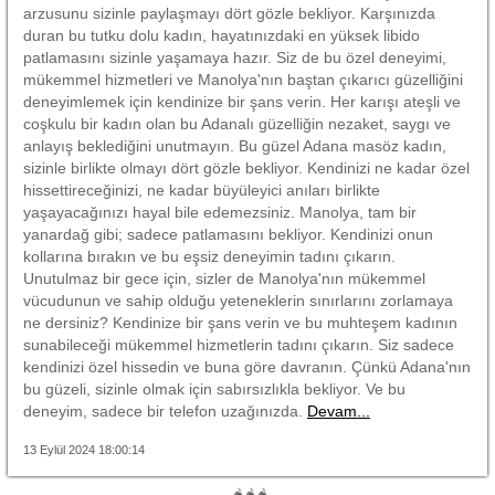
arzusunu sizinle paylaşmayı dört gözle bekliyor. Karşınızda
duran bu tutku dolu kadın, hayatınızdaki en yüksek libido
patlamasını sizinle yaşamaya hazır. Siz de bu özel deneyimi,
mükemmel hizmetleri ve Manolya'nın baştan çıkarıcı güzelliğini
deneyimlemek için kendinize bir şans verin. Her karışı ateşli ve
coşkulu bir kadın olan bu Adanalı güzelliğin nezaket, saygı ve
anlayış beklediğini unutmayın. Bu güzel Adana masöz kadın,
sizinle birlikte olmayı dört gözle bekliyor. Kendinizi ne kadar özel
hissettireceğinizi, ne kadar büyüleyici anıları birlikte
yaşayacağınızı hayal bile edemezsiniz. Manolya, tam bir
yanardağ gibi; sadece patlamasını bekliyor. Kendinizi onun
kollarına bırakın ve bu eşsiz deneyimin tadını çıkarın.
Unutulmaz bir gece için, sizler de Manolya'nın mükemmel
vücudunun ve sahip olduğu yeteneklerin sınırlarını zorlamaya
ne dersiniz? Kendinize bir şans verin ve bu muhteşem kadının
sunabileceği mükemmel hizmetlerin tadını çıkarın. Siz sadece
kendinizi özel hissedin ve buna göre davranın. Çünkü Adana'nın
bu güzeli, sizinle olmak için sabırsızlıkla bekliyor. Ve bu
deneyim, sadece bir telefon uzağınızda.
Devam...
13 Eylül 2024 18:00:14
🌶🌶🌶