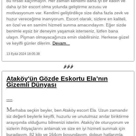
bu fırsatı kaçırmayın. Her zaman kendimi daha iyi bir kadın ve
daha iyi bir escort olma yolunda geliştirme arzusu ve
motivasyonum var. Kendimi geliştirdikçe size daha fazla zevk ve
huzur vereceğime inanıyorum. Escort olarak, sizlere en kaliteli,
en özel ve en samimi hizmeti sunma amacındayım. Eğer sizde
benimle eşsiz bir deneyim yaşamak isterseniz, lütfen bana
ulaşın. Pişman olmayacağınıza emin olabilirsiniz. Herkese güzel
ve keyifli günler dilerim.
Devam...
13 Eylül 2024 18:05:38
🌶🌶🌶
Ataköy'ün Gözde Eskortu Ela’nın
Gizemli Dünyası
----
M
erhaba seçkin beyler, ben Ataköy escort Ela. Uzun zamandır
siz değerli beylerle keyifli, huzurlu ve unutulmaz anılar biriktirme
arayışında olduğumu bilmenizi isterim. Ataköy’de oturuyorum ve
sizlerin ihtiyaçlarını anlamak ve size en iyi hizmeti sunmak için
buradayım. 82 kilo ve 164cm boyundayım, dolgun hatlarımla,