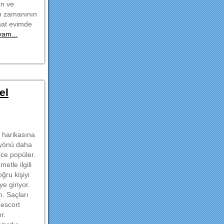
ın ve
ın zamanının
ahat evimde
am...
el
a harikasına
i yönü daha
ece popüler.
etle ilgili
ğru kişiyi
e giriyor.
n. Saçları
 escort
r.