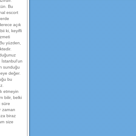
zırdır.
kün. Bu
nal escort
lerde
derece açık
ii ki, keyifli
izmeti
. Bu yüzden,
tedir.
yduğunuz
, İstanbul'un
tin sunduğu
meye değer.
duğu bu
z.
dı etmeyin
bilir, belki
i süre
er zaman
ıza biraz
am size