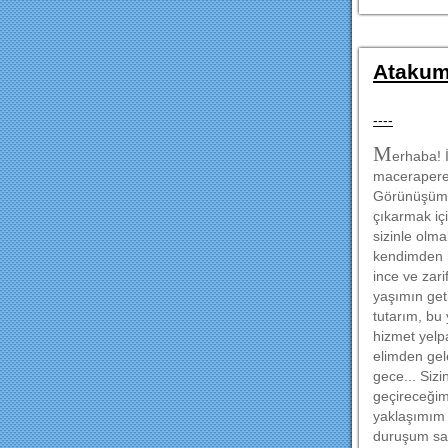
Atakum
----
M
erhaba! İ
maceraperes
Görünüşümle
çıkarmak iç
sizinle olma
kendimden b
ince ve zar
yaşımın get
tutarım, bu
hizmet yelpa
elimden gel
gece... Sizi
geçireceğim
yaklaşımım 
duruşum say