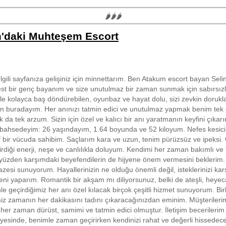
🌶🌶🌶
'daki Muhteşem Escort
lgili sayfanıza gelişiniz için minnettarım. Ben Atakum escort bayan Selin
t bir genç bayanım ve size unutulmaz bir zaman sunmak için sabırsız
 kolayca baş döndürebilen, oyunbaz ve hayat dolu, sizi zevkin dorukl
in buradayım. Her anınızı tatmin edici ve unutulmaz yapmak benim tek
k da tek arzum. Sizin için özel ve kalıcı bir anı yaratmanın keyfini çıkarı
ahsedeyim: 26 yaşındayım, 1.64 boyunda ve 52 kiloyum. Nefes kesici g
if bir vücuda sahibim. Saçlarım kara ve uzun, tenim pürüzsüz ve ipeksi
irdiği enerji, neşe ve canlılıkla doluyum. Kendimi her zaman bakımlı ve
 yüzden karşımdaki beyefendilerin de hijyene önem vermesini beklerim.
zesi sunuyorum. Hayallerinizin ne olduğu önemli değil, isteklerinizi kar
eni yaparım. Romantik bir akşam mı diliyorsunuz, belki de ateşli, heyec
nle geçirdiğimiz her anı özel kılacak birçok çeşitli hizmet sunuyorum. Birl
iz zamanın her dakikasını tadını çıkaracağınızdan eminim. Müşterileri
her zaman dürüst, samimi ve tatmin edici olmuştur. İletişim becerilerim 
esinde, benimle zaman geçirirken kendinizi rahat ve değerli hissedece