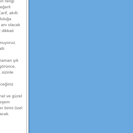
ın rengi
eğerli
if, akıllı
tluluğa
 anı olacak
 dikkati
unuyoruz.
tlı
 zaman şık
 görünce,
 sizinle
ceğiniz
nel ve güzel
teşem
r birini özel
yacak.