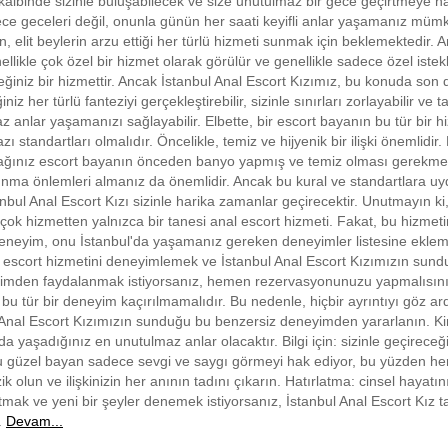
kalbinde sizinle buluşabilecek ve size unutulmaz bir gece geçirtmeye ha
ece geceleri değil, onunla günün her saati keyifli anlar yaşamanız müm
, elit beylerin arzu ettiği her türlü hizmeti sunmak için beklemektedir. A
ellikle çok özel bir hizmet olarak görülür ve genellikle sadece özel istek
eğiniz bir hizmettir. Ancak İstanbul Anal Escort Kızımız, bu konuda son 
iğiniz her türlü fanteziyi gerçekleştirebilir, sizinle sınırları zorlayabilir ve tab
 anlar yaşamanızı sağlayabilir. Elbette, bir escort bayanın bu tür bir h
ı standartları olmalıdır. Öncelikle, temiz ve hijyenik bir ilişki önemlidir
acağınız escort bayanın önceden banyo yapmış ve temiz olması gerekmek
unma önlemleri almanız da önemlidir. Ancak bu kural ve standartlara u
nbul Anal Escort Kızı sizinle harika zamanlar geçirecektir. Unutmayın ki
çok hizmetten yalnızca bir tanesi anal escort hizmeti. Fakat, bu hizme
eneyim, onu İstanbul'da yaşamanız gereken deneyimler listesine ekle
l escort hizmetini deneyimlemek ve İstanbul Anal Escort Kızımızın sun
imden faydalanmak istiyorsanız, hemen rezervasyonunuzu yapmalısını
bu tür bir deneyim kaçırılmamalıdır. Bu nedenle, hiçbir ayrıntıyı göz ar
 Anal Escort Kızımızın sunduğu bu benzersiz deneyimden yararlanın. Kim 
da yaşadığınız en unutulmaz anlar olacaktır. Bilgi için: sizinle geçireceğ
 güzel bayan sadece sevgi ve saygı görmeyi hak ediyor, bu yüzden h
ik olun ve ilişkinizin her anının tadını çıkarın. Hatırlatma: cinsel hayatın
mak ve yeni bir şeyler denemek istiyorsanız, İstanbul Anal Escort Kız t
r.
Devam...