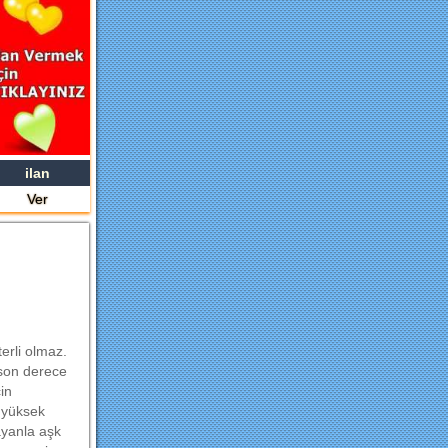
ilan
Ver
terli olmaz.
, son derece
in
n yüksek
ayanla aşk