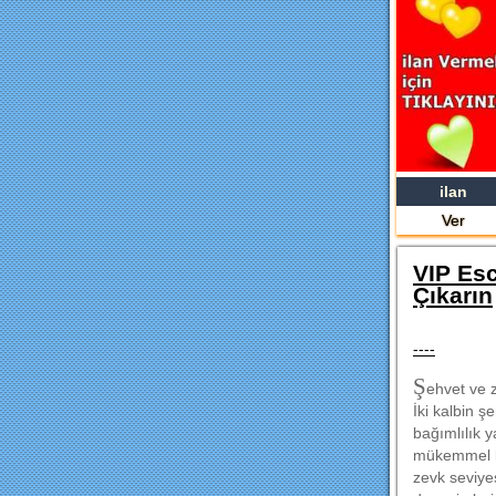
ilan
Ver
VIP Esc
Çıkarın
----
Ş
ehvet ve z
İki kalbin ş
bağımlılık 
mükemmel bir
zevk seviyes