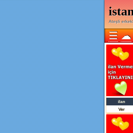
ista
Ateşli erkekl
☰
☁
ilan
Ver