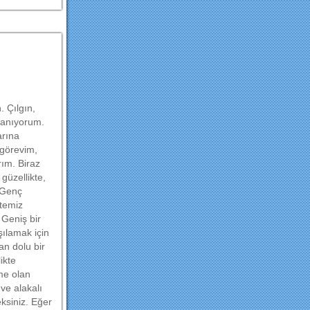
. Çılgın,
lanıyorum.
arına
 görevim,
rım. Biraz
üzellikte,
. Genç
 temiz
 Geniş bir
şılamak için
an dolu bir
ikte
me olan
ve alakalı
ksiniz. Eğer