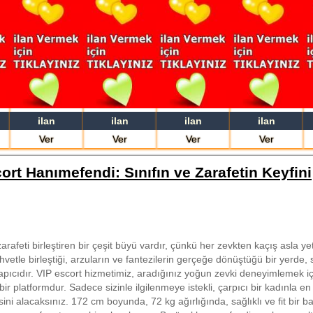
ilan
ilan
ilan
ilan
Ver
Ver
Ver
Ver
ort Hanımefendi: Sınıfın ve Zarafetin Keyfini
arafeti birleştiren bir çeşit büyü vardır, çünkü her zevkten kaçış asla ye
ehvetle birleştiği, arzuların ve fantezilerin gerçeğe dönüştüğü bir yerde
yapıcıdır. VIP escort hizmetimiz, aradığınız yoğun zevki deneyimlemek iç
 platformdur. Sadece sizinle ilgilenmeye istekli, çarpıcı bir kadınla e
ini alacaksınız. 172 cm boyunda, 72 kg ağırlığında, sağlıklı ve fit bir b