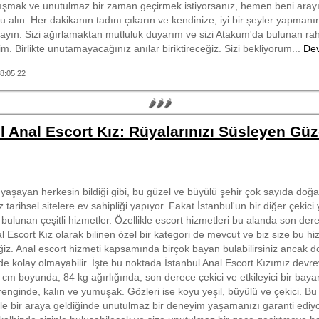
ışmak ve unutulmaz bir zaman geçirmek istiyorsanız, hemen beni aray
 alın. Her dakikanın tadını çıkarın ve kendinize, iyi bir şeyler yapman
nlayın. Sizi ağırlamaktan mutluluk duyarım ve sizi Atakum'da bulunan r
rim. Birlikte unutamayacağınız anılar biriktireceğiz. Sizi bekliyorum...
Dev
8:05:22
🌶🌶🌶
l Anal Escort Kız: Rüyalarınızı Süsleyen Güz
 yaşayan herkesin bildiği gibi, bu güzel ve büyülü şehir çok sayıda doğ
 tarihsel sitelere ev sahipliği yapıyor. Fakat İstanbul'un bir diğer çekic
bulunan çeşitli hizmetler. Özellikle escort hizmetleri bu alanda son der
l Escort Kız olarak bilinen özel bir kategori de mevcut ve biz size bu hizm
ğiz. Anal escort hizmeti kapsamında birçok bayan bulabilirsiniz ancak do
e kolay olmayabilir. İşte bu noktada İstanbul Anal Escort Kızımız devrey
cm boyunda, 84 kg ağırlığında, son derece çekici ve etkileyici bir baya
renginde, kalın ve yumuşak. Gözleri ise koyu yeşil, büyülü ve çekici. Bu
nle bir araya geldiğinde unutulmaz bir deneyim yaşamanızı garanti ediyo