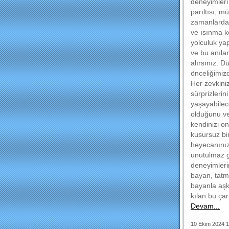
deneyimleri
parıltısı, m
zamanlarda, 
ve ısınma k
yolculuk ya
ve bu anılar
alırsınız. D
önceliğimiz
Her zevkiniz
sürprizleri
yaşayabilec
olduğunu ve
kendinizi o
kusursuz bi
heyecanınız
unutulmaz ge
deneyimleri
bayan, tatm
bayanla aşk 
kılan bu ça
Devam...
10 Ekim 2024 1