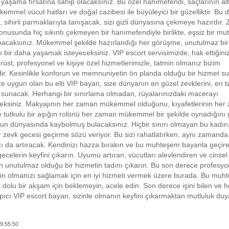
 yaşama fırsatına sahip olacaksınız. Bu özel hanımefendi, saçlarının alt
ükemmel vücut hatları ve doğal cazibesi ile büyüleyici bir güzelliktir. Bu d
sihirli parmaklarıyla tanışacak, sizi gizli dünyasına çekmeye hazırdır. Zar
onusunda hiç sıkıntı çekmeyen bir hanımefendiyle birlikte, eşsiz bir mu
pacaksınız. Mükemmel şekilde hazırlandığı her görüşme, unutulmaz bir
ı bir daha yaşamak isteyeceksiniz. VIP escort servisimizde, hak ettiğiniz
ürüst, profesyonel ve kişiye özel hizmetlerimizle, tatmin olmanız bizim
dir. Kesinlikle konforun ve memnuniyetin ön planda olduğu bir hizmet s
e uygun olan bu elti VIP bayan, size dünyanın en güzel zevklerini, en ta
ni sunacak. Herhangi bir sınırlama olmadan, rüyalarınızdaki macerayı
eksiniz. Makyajının her zaman mükemmel olduğunu, kıyafetlerinin her
 tutkulu bir aşığın rolünü her zaman mükemmel bir şekilde oynadığını
nun dünyasında kaybolmuş bulacaksınız. Hiçbir sınırı olmayan bu kadın,
r zevk gecesi geçirme sözü veriyor. Bu sizi rahatlatırken, aynı zamanda
ı da artıracak. Kendinizı hazza bırakın ve bu muhteşem bayanla geçire
celerin keyfini çıkarın. Uyumu artıran, vücutları alevlendiren ve cinsel
n unutulmaz olduğu bir hizmetin tadını çıkarın. Bu son derece profesyo
in olmanızı sağlamak için en iyi hizmeti vermek üzere burada. Bu muh
dolu bir akşam için beklemeyin, acele edin. Son derece işini bilen ve he
rpıcı VIP escort bayan, sizinle olmanın keyfini çıkarmaktan mutluluk du
9:55:50