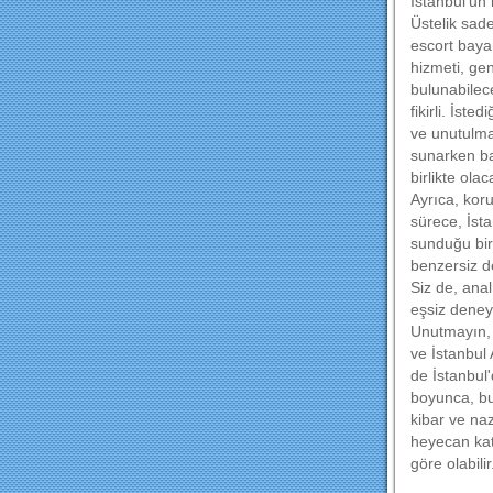
İstanbul'un 
Üstelik sad
escort bayan
hizmeti, gen
bulunabilec
fikirli. İsted
ve unutulmaz
sunarken baz
birlikte ol
Ayrıca, kor
sürece, İsta
sunduğu bir
benzersiz d
Siz de, ana
eşsiz deney
Unutmayın, 
ve İstanbul
de İstanbul'
boyunca, bu
kibar ve naz
heyecan kat
göre olabili