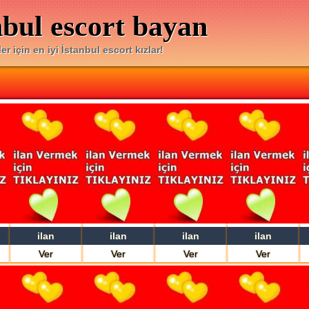
nbul escort bayan
er için en iyi İstanbul escort kızlar!
ilan
ilan
ilan
ilan
Ver
Ver
Ver
Ver