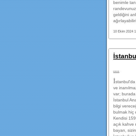
benimle tan
randevunuzu
geldiğini a
ağırlayabili
10 Ekim 2024 1
İstanbu
----
İ
stanbul'da
ve inanılmaz
var; burada 
İstanbul Ana
bilgi verece
bulmak hiç d
Kendisi 159 
açık kahve 
bayan, sizi