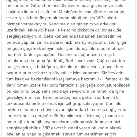
bir kadınım. Gören herkesi büyüleyen mavi gözlerim ve ipeksi
saçlarım ile tam bir afetim. Mesleğimde kısa sürede parlamış,
ve en iyisini hedefleyen bir kadın olduğum için VIP eskort
hizmeti vermekteyim. Kendime olan güvenim ve erkekler
üzerindeki etkileyici hava ile kendimi dikkat çekici bir şekilde
sergileyebiliyorum. Seks konusunda tamamen serbestim ve
burada yapılan sınırlamaların hiçbirine uymuyorum. İster çılgın
bir gece geçirmek isteyin, ister yeni deneyimlere adım atmak,
her türlü fanteziye açığım. Benimle olduğunuzda en gizli
arzularınızı da gerçeğe dönüştürebileceksiniz. Çoğu eskortun
bu işe para için baktığına şahit olmuş olabilirsiniz, ancak ben
özgür ruhum ve hazzın büyüsü ile işimi yaparım. Siz beylerin
tüm istek ve beklentilerini karşılamaya hazırım. İkili fanteziler de
dahil olmak üzere her türlü fantezinizi gerçeğe dönüştürebilecek
bir kadınım. Grup seks yapmayı seviyorum ve rahatlıkla içine
girebiliyorum, ister kendi arkadaşınızla gelin, ister benim bir
arkadaşımla birlikte olmak için çift grup seks yapın. Benimle
birlikte olmanın en büyük avantajlarından biri de eş değiştirme
fantezilerinizin gerçeğe dönüşebilmesidir. Kelepçe, tasma ve
hatta ağız topu gibi oyuncakların kullanımıyla fantezilerinizi
zenginleştirebiliriz. VIP eskort hizmeti veren bir kadın olarak,
özel anların tadını çıkarmak isteyen tüm centilmenler için