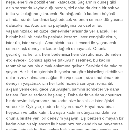
neşe, enerji ve pozitif enerji katacaktır. Saçlarının güneş gibi
altın sarısında kaybolduğunuzda, sizi daha da derin bir aşk ve
tutku yolculuğuna çıkaracak. Bu olağanüstü kadının büyüsü
altında, siz de kendinizi kaybedecek ve onun sınırsız dünyasına
dalacaksınız. Arzularınızı paylaştığınız bu özel anlar,
yaşamınızdaki en güzel deneyimler arasında yer alacak. Her
birimiz belli bir hedefin peşinde koşarız. İster zenginlik olsun,
ister ün, ister sevgi... Ama hiçbiri bu elit escort ile yaşanacak
sınırsız aşk deneyimi kadar değerli olmayacak. Onunla
geçirdiğiniz her an, hem bedeninizi hem de ruhunuzu derinden
etkileyecek. Sonsuz aşkı ve tutkuyu hissetmek, bu kadını
tanımak ve onunla olmak anlamına geliyor. Servisleri de takdire
şayan. Her biri müşterinin ihtiyaçlarına göre kişiselleştirilebilir ve
onların zevk almasını sağlar. Bu vip escort, size unutulmaz bir
deneyim yaşatmak için her türlü hizmeti sunuyor: romantik
akşam yemekleri, gece yürüyüşleri, samimi sohbetler ve daha
fazlası. Bunlar sadece başlangıç. Daha derin ve daha doyurucu
bir deneyim istiyorsanız, bu kadın size kesinlikle istediğinizi
verecektir. Öyleyse, neden bekliyorsunuz? Hayatınıza biraz
heyecan ve tutku katın. Bu eşsiz kadının dünyasına dalın ve
onunla birlikte yeni bir deneyim yaşayın. Eşi benzeri olmayan bir
kadın olan bu vip escort ile hayatınızı renklendirin ve hayatınıza
anlam katacak bu özel anları hiçbir zaman unutmayacaksınız.