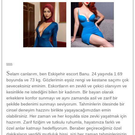
----
S
elam canlarım, ben Eskişehir escort Banu. 24 yaşında 1.69
boyunda ve 73 kg. Gözlerimin eşsiz rengi ve kestane saçımı çok
seveceksiniz eminim. Eskortların en zevkli ve çekici olanıyım ve
kesinlikle ne istediğini bilen bir kadınım. Bir bayan olarak
erkeklere konfor sunmayı ve aynı zamanda asil ve zarif bir
şekilde bedenimi sunmayı seviyorum. Tahminlerin ötesinde bir
cinsel deneyim hazzını birlikte yaşayacağımızdan emin
olabilirsiniz. Her zaman ve her koşulda size zevki yaşatmak için
hazırım. Zarif fiziğim ve tutkulu ruhumla, hayatınıza farklı ve
özel anlar katmayı hedefliyorum. Beraber geçireceğimiz özel
dakikaların verdiği mutluluk hissi, sizi her zaman tahminlerinizin