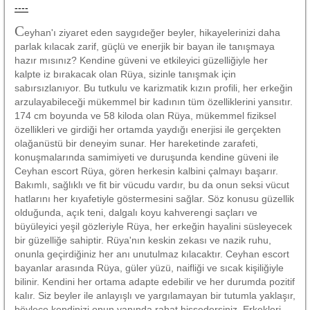
----
C
eyhan'ı ziyaret eden saygıdeğer beyler, hikayelerinizi daha
parlak kılacak zarif, güçlü ve enerjik bir bayan ile tanışmaya
hazır mısınız? Kendine güveni ve etkileyici güzelliğiyle her
kalpte iz bırakacak olan Rüya, sizinle tanışmak için
sabırsızlanıyor. Bu tutkulu ve karizmatik kızın profili, her erkeğin
arzulayabileceği mükemmel bir kadının tüm özelliklerini yansıtır.
174 cm boyunda ve 58 kiloda olan Rüya, mükemmel fiziksel
özellikleri ve girdiği her ortamda yaydığı enerjisi ile gerçekten
olağanüstü bir deneyim sunar. Her hareketinde zarafeti,
konuşmalarında samimiyeti ve duruşunda kendine güveni ile
Ceyhan escort Rüya, gören herkesin kalbini çalmayı başarır.
Bakımlı, sağlıklı ve fit bir vücudu vardır, bu da onun seksi vücut
hatlarını her kıyafetiyle göstermesini sağlar. Söz konusu güzellik
olduğunda, açık teni, dalgalı koyu kahverengi saçları ve
büyüleyici yeşil gözleriyle Rüya, her erkeğin hayalini süsleyecek
bir güzelliğe sahiptir. Rüya'nın keskin zekası ve nazik ruhu,
onunla geçirdiğiniz her anı unutulmaz kılacaktır. Ceyhan escort
bayanlar arasında Rüya, güler yüzü, naifliği ve sıcak kişiliğiyle
bilinir. Kendini her ortama adapte edebilir ve her durumda pozitif
kalır. Siz beyler ile anlayışlı ve yargılamayan bir tutumla yaklaşır,
böylece kendinizi onun yanında rahat hissedersiniz. Erkekleri