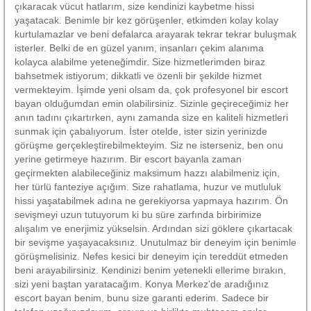
çıkaracak vücut hatlarım, size kendinizi kaybetme hissi
yaşatacak. Benimle bir kez görüşenler, etkimden kolay kolay
kurtulamazlar ve beni defalarca arayarak tekrar tekrar buluşmak
isterler. Belki de en güzel yanım, insanları çekim alanıma
kolayca alabilme yeteneğimdir. Size hizmetlerimden biraz
bahsetmek istiyorum; dikkatli ve özenli bir şekilde hizmet
vermekteyim. İşimde yeni olsam da, çok profesyonel bir escort
bayan olduğumdan emin olabilirsiniz. Sizinle geçireceğimiz her
anın tadını çıkartırken, aynı zamanda size en kaliteli hizmetleri
sunmak için çabalıyorum. İster otelde, ister sizin yerinizde
görüşme gerçekleştirebilmekteyim. Siz ne isterseniz, ben onu
yerine getirmeye hazırım. Bir escort bayanla zaman
geçirmekten alabileceğiniz maksimum hazzı alabilmeniz için,
her türlü fanteziye açığım. Size rahatlama, huzur ve mutluluk
hissi yaşatabilmek adına ne gerekiyorsa yapmaya hazırım. Ön
sevişmeyi uzun tutuyorum ki bu süre zarfında birbirimize
alışalım ve enerjimiz yükselsin. Ardından sizi göklere çıkartacak
bir sevişme yaşayacaksınız. Unutulmaz bir deneyim için benimle
görüşmelisiniz. Nefes kesici bir deneyim için tereddüt etmeden
beni arayabilirsiniz. Kendinizi benim yetenekli ellerime bırakın,
sizi yeni baştan yaratacağım. Konya Merkez'de aradığınız
escort bayan benim, bunu size garanti ederim. Sadece bir