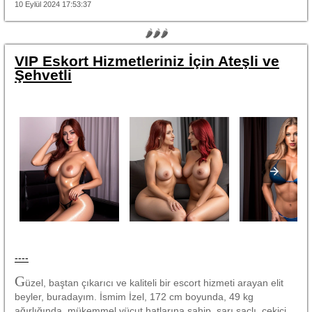
10 Eylül 2024 17:53:37
🌶🌶🌶
VIP Eskort Hizmetleriniz İçin Ateşli ve
Şehvetli
----
G
üzel, baştan çıkarıcı ve kaliteli bir escort hizmeti arayan elit
beyler, buradayım. İsmim İzel, 172 cm boyunda, 49 kg
ağırlığında, mükemmel vücut hatlarına sahip, sarı saçlı, çekici