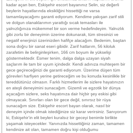
kadar açan ben, Eskişehir escort bayanınız Selin, siz değerli
beylerin hayatlarında eksikliğini hissettiği ne varsa
tamamlayacağımı garanti ediyorum. Kendime yakışan zarif stili
ve dolgun olanaklarımın yarattığı sıcak temasları ile
yalnızlığınıza mükemmel bir son verme hedefindeyim. Yalnızlık
gibi zorlu bir deneyimin üzerine dokunarak, tüm stresinizi ve
negatif enerjinizi üzerinizden hafifçe alacağım. Bedenim, baştan
sona doğru bir sanat eseri gibidir. Zarif hatlarım, 56 kiloluk
zarafetim ile belirginleşirken, 166 cm boyum ile yükselişi
göstermektedir. Esmer tenim, dalga dalga uzayan siyah
saçlarım ile tam bir uyum içindedir. Kendi adınıza muhteşem bir
gece geçireceğinizi de garanti ediyorum. Üzerime düşen tüm
görevleri harfiyen yerine getireceğim ve bu konuda kesinlikle bir
tereddütünüz olmasın. Farklı hizmetlerim ile sizlere hayatınızın
en ateşli deneyimini sunacağım. Gizemli ve egzotik bir dünya
açacağım sizlere, seks hayatınıza dair hiçbir şey eskisi gibi
olmayacak. Sınırları olan bir gece değil, sınırsız bir rüya
sunacağım size. Eskişehir escort bayan olarak, nasıl bir
deneyim içinde olmak istediğinize siz karar verirsiniz. Sanıyorum
ki, Eskişehir'in elit beyleri kuralsız bir geceyi benimle birlikte
yaşamak isteyecekler. Yanınızda hissettiğiniz zaman, tamamen
kendinize ait olan, tamamen doğru kişi olduğumu