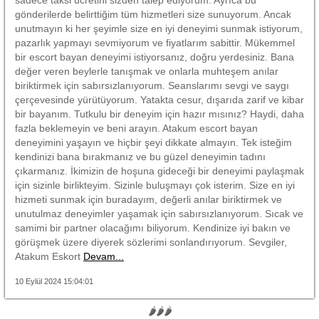
gönderilerde belirttiğim tüm hizmetleri size sunuyorum. Ancak
unutmayın ki her şeyimle size en iyi deneyimi sunmak istiyorum,
pazarlık yapmayı sevmiyorum ve fiyatlarım sabittir. Mükemmel
bir escort bayan deneyimi istiyorsanız, doğru yerdesiniz. Bana
değer veren beylerle tanışmak ve onlarla muhteşem anılar
biriktirmek için sabırsızlanıyorum. Seanslarımı sevgi ve saygı
çerçevesinde yürütüyorum. Yatakta cesur, dışarıda zarif ve kibar
bir bayanım. Tutkulu bir deneyim için hazır mısınız? Haydi, daha
fazla beklemeyin ve beni arayın. Atakum escort bayan
deneyimini yaşayın ve hiçbir şeyi dikkate almayın. Tek isteğim
kendinizi bana bırakmanız ve bu güzel deneyimin tadını
çıkarmanız. İkimizin de hoşuna gideceği bir deneyimi paylaşmak
için sizinle birlikteyim. Sizinle buluşmayı çok isterim. Size en iyi
hizmeti sunmak için buradayım, değerli anılar biriktirmek ve
unutulmaz deneyimler yaşamak için sabırsızlanıyorum. Sıcak ve
samimi bir partner olacağımı biliyorum. Kendinize iyi bakın ve
görüşmek üzere diyerek sözlerimi sonlandırıyorum. Sevgiler,
Atakum Eskort
Devam...
10 Eylül 2024 15:04:01
🌶🌶🌶