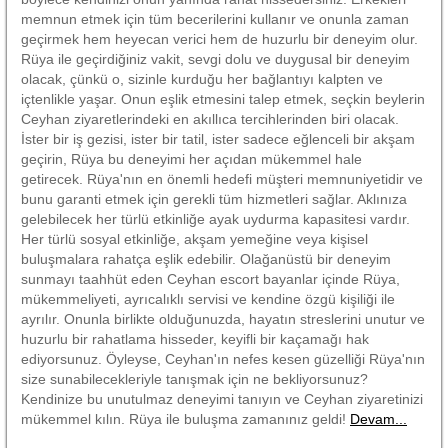
memnun etmek için tüm becerilerini kullanır ve onunla zaman
geçirmek hem heyecan verici hem de huzurlu bir deneyim olur.
Rüya ile geçirdiğiniz vakit, sevgi dolu ve duygusal bir deneyim
olacak, çünkü o, sizinle kurduğu her bağlantıyı kalpten ve
içtenlikle yaşar. Onun eşlik etmesini talep etmek, seçkin beylerin
Ceyhan ziyaretlerindeki en akıllıca tercihlerinden biri olacak.
İster bir iş gezisi, ister bir tatil, ister sadece eğlenceli bir akşam
geçirin, Rüya bu deneyimi her açıdan mükemmel hale
getirecek. Rüya'nın en önemli hedefi müşteri memnuniyetidir ve
bunu garanti etmek için gerekli tüm hizmetleri sağlar. Aklınıza
gelebilecek her türlü etkinliğe ayak uydurma kapasitesi vardır.
Her türlü sosyal etkinliğe, akşam yemeğine veya kişisel
buluşmalara rahatça eşlik edebilir. Olağanüstü bir deneyim
sunmayı taahhüt eden Ceyhan escort bayanlar içinde Rüya,
mükemmeliyeti, ayrıcalıklı servisi ve kendine özgü kişiliği ile
ayrılır. Onunla birlikte olduğunuzda, hayatın streslerini unutur ve
huzurlu bir rahatlama hisseder, keyifli bir kaçamağı hak
ediyorsunuz. Öyleyse, Ceyhan'ın nefes kesen güzelliği Rüya'nın
size sunabilecekleriyle tanışmak için ne bekliyorsunuz?
Kendinize bu unutulmaz deneyimi tanıyın ve Ceyhan ziyaretinizi
mükemmel kılın. Rüya ile buluşma zamanınız geldi!
Devam...