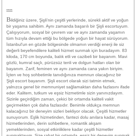
----
B
ildiğiniz üzere, Şişli'nin çeşitli yerlerinde, sürekli aktif ve yoğun
bir yaşama sahibim. Aynı zamanda başarılı bir Şişli escortuyum.
Çalışıyorum, sosyal bir çevrem var ve aynı zamanda yaşamın
tüm hızıyla devam ettiği bu bölgede yoğun bir hayat sürüyorum.
İstanbul'un en gözde bölgesinde olmamın verdiği enerji ile siz
değerli beyefendilere kaliteli hizmet sunmak için buradayım. 83
kiloda, 170 cm boyunda, balık etli ve cazibeli bir bayanım. Mavi
gözlü, kumral saçlı, pürüzsüz tenli ve dolgun hatları olan bir
bayanım. Zarif, feminen ve aynı zamanda cana yakın biriyim.
İçten ve hoş sohbetimle tanıdığınıza memnun olacağınız bir
Şişli escort bayanım. Şişli escort olarak sizi tatmin etmek,
yalnızca genel bir memnuniyet sağlamaktan daha fazlasını ifade
eder. Kalitem, tutkum ve eşsiz hizmetimle sizin yanınızdayım.
Sizinle geçirdiğim zaman, çekici bir ortamda kaliteli vakit
geçirmekten çok daha fazlasıdır. Benimle oldukça memnun
kalacağınız bir deneyim sizleri bekliyor olacak. Çeşitli hizmetler
sunuyorum. Eşlik hizmetinden, fantezi dolu anılara kadar, masaj
hizmetlerinden, derin sohbetlere, romantik akşam
yemeklerinden, sosyal etkinliklere kadar çeşitli hizmetler
sunmaktayım. Size rahat bir ortamda, eşsiz bir deneyim sunmak