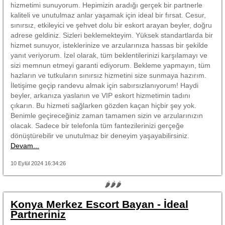
hizmetimi sunuyorum. Hepimizin aradığı gerçek bir partnerle
kaliteli ve unutulmaz anlar yaşamak için ideal bir fırsat. Cesur,
sınırsız, etkileyici ve şehvet dolu bir eskort arayan beyler, doğru
adrese geldiniz. Sizleri beklemekteyim. Yüksek standartlarda bir
hizmet sunuyor, isteklerinize ve arzularınıza hassas bir şekilde
yanıt veriyorum. İzel olarak, tüm beklentilerinizi karşılamayı ve
sizi memnun etmeyi garanti ediyorum. Bekleme yapmayın, tüm
hazların ve tutkuların sınırsız hizmetini size sunmaya hazırım.
İletişime geçip randevu almak için sabırsızlanıyorum! Haydi
beyler, arkanıza yaslanın ve VIP eskort hizmetimin tadını
çıkarın. Bu hizmeti sağlarken gözden kaçan hiçbir şey yok.
Benimle geçireceğiniz zaman tamamen sizin ve arzularınızın
olacak. Sadece bir telefonla tüm fantezilerinizi gerçeğe
dönüştürebilir ve unutulmaz bir deneyim yaşayabilirsiniz.
Devam...
10 Eylül 2024 16:34:26
🌶🌶🌶
Konya Merkez Escort Bayan - İdeal
Partneriniz