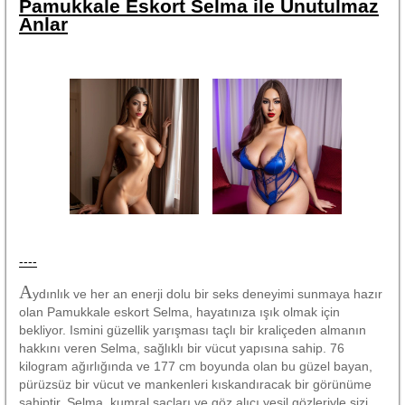
Pamukkale Eskort Selma ile Unutulmaz
Anlar
----
A
ydınlık ve her an enerji dolu bir seks deneyimi sunmaya hazır
olan Pamukkale eskort Selma, hayatınıza ışık olmak için
bekliyor. Ismini güzellik yarışması taçlı bir kraliçeden almanın
hakkını veren Selma, sağlıklı bir vücut yapısına sahip. 76
kilogram ağırlığında ve 177 cm boyunda olan bu güzel bayan,
pürüzsüz bir vücut ve mankenleri kıskandıracak bir görünüme
sahiptir. Selma, kumral saçları ve göz alıcı yeşil gözleriyle sizi