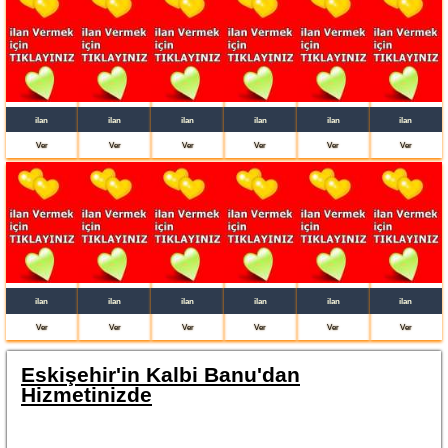
ilan
ilan
ilan
ilan
ilan
ilan
Ver
Ver
Ver
Ver
Ver
Ver
ilan
ilan
ilan
ilan
ilan
ilan
Ver
Ver
Ver
Ver
Ver
Ver
Eskişehir'in Kalbi Banu'dan
Hizmetinizde