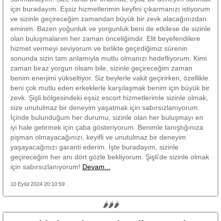
için buradayım. Eşsiz hizmetlerimin keyfini çıkarmanızı istiyorum
ve sizinle geçireceğim zamandan büyük bir zevk alacağınızdan
eminim. Bazen yoğunluk ve yorgunluk beni de etkilese de sizinle
olan buluşmalarım her zaman önceliğimdir. Elit beyefendilere
hizmet vermeyi seviyorum ve birlikte geçirdiğimiz sürenin
sonunda sizin tam anlamıyla mutlu olmanızı hedefliyorum. Kimi
zaman biraz yorgun olsam bile, sizinle geçireceğim zaman
benim enerjimi yükseltiyor. Siz beylerle vakit geçirirken, özellikle
beni çok mutlu eden erkeklerle karşılaşmak benim için büyük bir
zevk. Şişli bölgesindeki eşsiz escort hizmetlerimle sizinle olmak,
size unutulmaz bir deneyim yaşatmak için sabırsızlanıyorum.
İçinde bulunduğum her durumu, sizinle olan her buluşmayı en
iyi hale getirmek için çaba gösteriyorum. Benimle tanıştığınıza
pişman olmayacağınızı, keyifli ve unutulmaz bir deneyim
yaşayacağınızı garanti ederim. İşte buradayım, sizinle
geçireceğim her anı dört gözle bekliyorum. Şişli'de sizinle olmak
için sabırsızlanıyorum!
Devam...
10 Eylül 2024 20:10:59
🌶🌶🌶