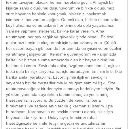
tek bir tavsiyem olacak: hemen harekete geçin. Anlayışlı bir
kişiliğe sahip olduğumu düşünüyorum ve birlikte olduğumuz
süre boyunca benimle konuşmak, hislerinizi paylaşmak
isterseniz, her zaman açığım. Önemli olan, birlikte olmamızdan
keyif almamız ve bu anların her birini dolu dolu yaşamamız.
Yani ne yapmayı isterseniz, birlikte karar verelim. Ama
unutmayın, her şey sağlık ve güvenlik içinde olmalı. En özel
anılarınızı benimle oluşturmak için sabırsızlanıyorum. Çünkü
her escort bayan gibi ben de her anımda en iyisini ve en özelini
yaratmaya çalışıyorum. Kendime güveniyorum ve karşınızda
kaliteli bir hizmet sunma amacında olan bir bayan olduğumu
belirtmek isterim. Zevk dolu anlar, özgürce dans etmek, aşk ve
tutku dolu bir ilişki arıyorsanız, işte buradayım. Eminim ki birlikte
harika anılar yaratabiliriz. Escort işimle ilgili en sevdiğim
şeylerden biri de müşterilerimle kurduğum samimi ilişki. Size
unutamayacağınız bir deneyim sunmayı hedefleyen biriyim. Bu
yüzden, yanımdan ayrılırken tatmin olmuş ve yenilenmiş
hissetmenizi istiyorum. Bu yüzden de kendinizi bana
bırakmanızı ve sadece anın tadını çıkarmanızı isterim. İşte
buradayım, Karahayıt’ın en seçkin escortu olarak, sizin için
heyecanla bekliyorum. Dolayısıyla, kendinizi rahat
hissettiğinizde benimle iletişime geçin ve unutulmaz bir
deneyime hazır olun. Karşılıklı zevk ve keyif dolu bir zaman bizi