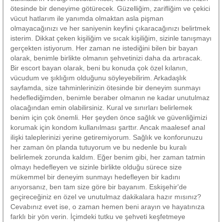
ötesinde bir deneyime götürecek. Güzelliğim, zarifliğim ve çekici
vücut hatlarım ile yanımda olmaktan asla pişman
olmayacağınızı ve her saniyenin keyfini çıkaracağınızı belirtmek
isterim. Dikkat çeken kişiliğim ve sıcak kişiliğim, sizinle tanışmayı
gerçekten istiyorum. Her zaman ne istediğini bilen bir bayan
olarak, benimle birlikte olmanın şehvetinizi daha da artıracak.
Bir escort bayan olarak, beni bu konuda çok özel kılanın,
vücudum ve şıklığım olduğunu söyleyebilirim. Arkadaşlık
sayfamda, size tahminlerinizin ötesinde bir deneyim sunmayı
hedeflediğimden, benimle beraber olmanın ne kadar unutulmaz
olacağından emin olabilirsiniz. Kural ve sınırları belirlemek
benim için çok önemli. Her şeyden önce sağlık ve güvenliğimizi
korumak için kondom kullanılması şarttır. Ancak maalesef anal
ilişki taleplerinizi yerine getiremiyorum. Sağlık ve konforunuzu
her zaman ön planda tutuyorum ve bu nedenle bu kuralı
belirlemek zorunda kaldım. Eğer benim gibi, her zaman tatmin
olmayı hedefleyen ve sizinle birlikte olduğu sürece size
mükemmel bir deneyim sunmayı hedefleyen bir kadını
arıyorsanız, ben tam size göre bir bayanım. Eskişehir'de
geçireceğiniz en özel ve unutulmaz dakikalara hazır mısınız?
Cevabınız evet ise, o zaman hemen beni arayın ve hayatınıza
farklı bir yön verin. İçimdeki tutku ve şehveti keşfetmeye