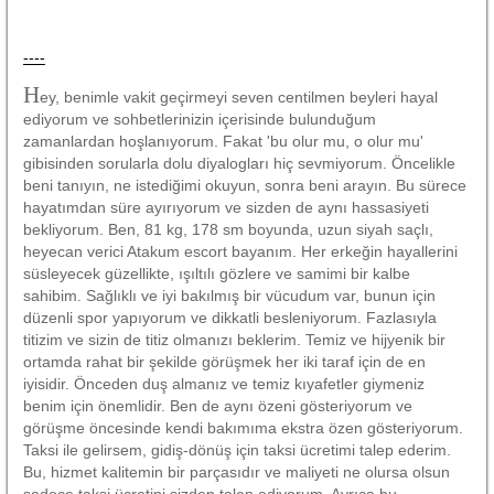
----
H
ey, benimle vakit geçirmeyi seven centilmen beyleri hayal
ediyorum ve sohbetlerinizin içerisinde bulunduğum
zamanlardan hoşlanıyorum. Fakat 'bu olur mu, o olur mu'
gibisinden sorularla dolu diyalogları hiç sevmiyorum. Öncelikle
beni tanıyın, ne istediğimi okuyun, sonra beni arayın. Bu sürece
hayatımdan süre ayırıyorum ve sizden de aynı hassasiyeti
bekliyorum. Ben, 81 kg, 178 sm boyunda, uzun siyah saçlı,
heyecan verici Atakum escort bayanım. Her erkeğin hayallerini
süsleyecek güzellikte, ışıltılı gözlere ve samimi bir kalbe
sahibim. Sağlıklı ve iyi bakılmış bir vücudum var, bunun için
düzenli spor yapıyorum ve dikkatli besleniyorum. Fazlasıyla
titizim ve sizin de titiz olmanızı beklerim. Temiz ve hijyenik bir
ortamda rahat bir şekilde görüşmek her iki taraf için de en
iyisidir. Önceden duş almanız ve temiz kıyafetler giymeniz
benim için önemlidir. Ben de aynı özeni gösteriyorum ve
görüşme öncesinde kendi bakımıma ekstra özen gösteriyorum.
Taksi ile gelirsem, gidiş-dönüş için taksi ücretimi talep ederim.
Bu, hizmet kalitemin bir parçasıdır ve maliyeti ne olursa olsun
sadece taksi ücretini sizden talep ediyorum. Ayrıca bu