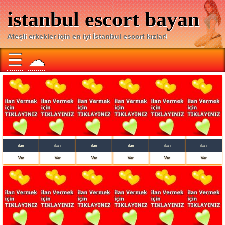
istanbul escort bayan
Ateşli erkekler için en iyi İstanbul escort kızlar!
☰
☁
ilan
ilan
ilan
ilan
ilan
ilan
Ver
Ver
Ver
Ver
Ver
Ver