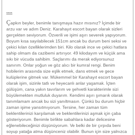
----
Ç
apkın beyler, benimle tanışmaya hazır mısınız? İçimde bir
arzu var ve adım Deniz. Karahayıt escort bayan olarak sizleri
gerçekten seviyorum. Özverili ve işimi aşırı severek yapıyorum.
Boyum kısa sayılabilecek 151cm ancak bu durum beni seksi ve
çekici kılan özelliklerimden biri. Kilo olarak ince ve çekici hatlara
sahip olmam da cazibemi artırıyor. 49 kilodayım ve küçük ama
sıkı bir vücuda sahibim. Saçlarımı da merak ediyorsunuz
sanırım. Onlar yoğun ve göz alıcı bir kumral rengi. Benim
hobilerim arasında size eşlik etmek, dans etmek ve gece
kulüplerine gitmek var. Mükemmel bir Karahayıt escort bayan
olarak işim, sizinle tatlı ve heyecanlı anlar yaşamak. İçten
gülüşüm, cana yakın tavırlarım ve şehvetli karakterimle sizi
büyülemekten mutluluk duyarım. Kendimi aşırı şımarık olarak
tanımlamam ancak bu sizi yanıltmasın. Çünkü bu durum hiçbir
zaman işime yansıtmıyorum. Tersine, her zaman tüm
beklentilerinizi karşılamak ve beklentilerinizi aşmak için çaba
gösteriyorum. Benimle birlikte sabahlara kadar delicesine
eğlenebileceğinizi düşünüyorum. Ve belki de bir çırpıda beni
soyup yatağa atma düşünceniz olabilir. Bunun için size yalnızca