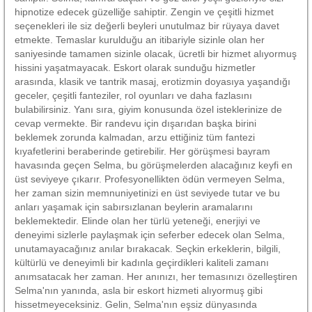
hipnotize edecek güzelliğe sahiptir. Zengin ve çeşitli hizmet
seçenekleri ile siz değerli beyleri unutulmaz bir rüyaya davet
etmekte. Temaslar kurulduğu an itibariyle sizinle olan her
saniyesinde tamamen sizinle olacak, ücretli bir hizmet alıyormuş
hissini yaşatmayacak. Eskort olarak sunduğu hizmetler
arasında, klasik ve tantrik masaj, erotizmin doyasıya yaşandığı
geceler, çeşitli fanteziler, rol oyunları ve daha fazlasını
bulabilirsiniz. Yanı sıra, giyim konusunda özel isteklerinize de
cevap vermekte. Bir randevu için dışarıdan başka birini
beklemek zorunda kalmadan, arzu ettiğiniz tüm fantezi
kıyafetlerini beraberinde getirebilir. Her görüşmesi bayram
havasında geçen Selma, bu görüşmelerden alacağınız keyfi en
üst seviyeye çıkarır. Profesyonellikten ödün vermeyen Selma,
her zaman sizin memnuniyetinizi en üst seviyede tutar ve bu
anları yaşamak için sabırsızlanan beylerin aramalarını
beklemektedir. Elinde olan her türlü yeteneği, enerjiyi ve
deneyimi sizlerle paylaşmak için seferber edecek olan Selma,
unutamayacağınız anılar bırakacak. Seçkin erkeklerin, bilgili,
kültürlü ve deneyimli bir kadınla geçirdikleri kaliteli zamanı
anımsatacak her zaman. Her anınızı, her temasınızı özelleştiren
Selma'nın yanında, asla bir eskort hizmeti alıyormuş gibi
hissetmeyeceksiniz. Gelin, Selma'nın eşsiz dünyasında