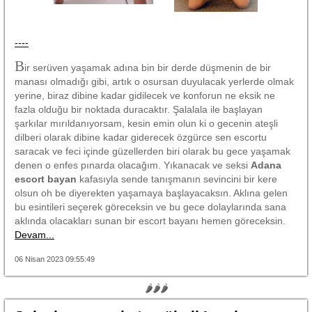
----
B
ir serüven yaşamak adına bin bir derde düşmenin de bir
manası olmadığı gibi, artık o osursan duyulacak yerlerde olmak
yerine, biraz dibine kadar gidilecek ve konforun ne eksik ne
fazla olduğu bir noktada duracaktır. Şalalala ile başlayan
şarkılar mırıldanıyorsam, kesin emin olun ki o gecenin ateşli
dilberi olarak dibine kadar giderecek özgürce sen escortu
saracak ve feci içinde güzellerden biri olarak bu gece yaşamak
denen o enfes pınarda olacağım. Yıkanacak ve seksi
Adana
escort bayan
kafasıyla sende tanışmanın sevincini bir kere
olsun oh be diyerekten yaşamaya başlayacaksın. Aklına gelen
bu esintileri seçerek göreceksin ve bu gece dolaylarında sana
aklında olacakları sunan bir escort bayanı hemen göreceksin.
Devam...
06 Nisan 2023 09:55:49
🌶🌶🌶