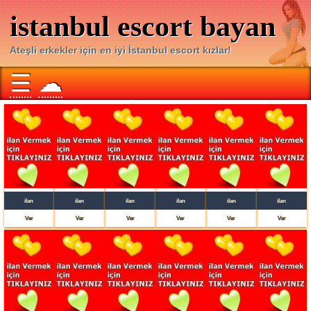
istanbul escort bayan
Ateşli erkekler için en iyi İstanbul escort kızlar!
☰
☁
ilan
ilan
ilan
ilan
ilan
ilan
Ver
Ver
Ver
Ver
Ver
Ver