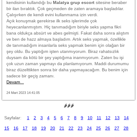
kendisinin kullandığı bu
Malatya grup escort
sitesine beraber
bir ilan bıraktık. Çok geçmeden de zaten aramaya başladılar.
Çalışırken de kendi evini kullanmama izin verdi.
Açık konuşmak gerekirse ilk seks işlerimde çok
heyecanlanmıştım. Hiç tanımadığım biriyle seks yapma fikri
bana oldukça absürt ve abes gelmişti. Fakat daha sonra alıştım
ve ben de hazz almaya başladım. Artık seks yapmak, özellikle
de tanımadığım insanlarla seks yapmak benim için olağan bir
şey oldu. Bu yaptığım işten utanmıyorum. Biraz rahatsızlık
duysam da kötü bir şey yaptığıma inanmıyorum. Zaten bu işi
çok uzun zaman yapmayı da planlamıyorum. Maddi durumumu
biraz düzelttikten sonra bir daha yapmayacağım. Bu benim için
sadece bir geçiş zamanı.
Devam...
24 Mart 2023 14:41:05
🌶🌶🌶
Sayfalar:
1
2
3
4
5
6
7
8
9
10
11
12
13
14
15
16
17
18
19
20
21
22
23
24
25
26
27
28