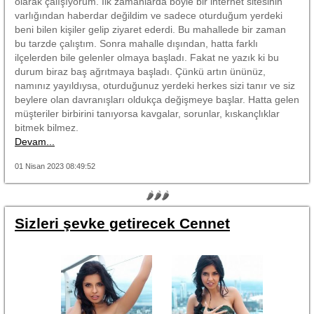
olarak çalışıyorum. İlk zamanlarda böyle bir internet sitesinin
varlığından haberdar değildim ve sadece oturduğum yerdeki
beni bilen kişiler gelip ziyaret ederdi. Bu mahallede bir zaman
bu tarzde çalıştım. Sonra mahalle dışından, hatta farklı
ilçelerden bile gelenler olmaya başladı. Fakat ne yazık ki bu
durum biraz baş ağrıtmaya başladı. Çünkü artın ününüz,
namınız yayıldıysa, oturduğunuz yerdeki herkes sizi tanır ve siz
beylere olan davranışları oldukça değişmeye başlar. Hatta gelen
müşteriler birbirini tanıyorsa kavgalar, sorunlar, kıskançlıklar
bitmek bilmez.
Devam...
01 Nisan 2023 08:49:52
🌶🌶🌶
Sizleri şevke getirecek Cennet