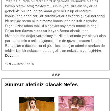
B
en de burada bu tarzde gizlilik garantisi vermekte olan bir
bayan olarak sevişmekteyim. Bunun yanı sıra elit beyler de
genellikle bu konuda ne kadar güvenilir olup olmadığım
konusunda bana sorular sorabiliyorlar. Onlar da çünkü herhangi
bir şekilde sorun olup olmama konusunda belirsiz oluyorlar.
Diğer kızlar adına tabii ki bir şeyler söylemek mümkün değil.
Fakat ben
Samsun escort bayan
Berna olarak kendi
hizmetlerime değer vermekteyim. Hizmetlerimde yer alacak olan
partnerlerimin o anki düşüncelerinin de güzel olmasını isterim.
Bana olan o düşüncelerini güzelleştireceğim adımlar atarken de
tabii ki işin bir noktasını da bu gizli olan noktalara yerleştiririm.
Devam...
17 Nisan 2023 13:17:06
🌶🌶🌶
Sınırsız afetiniz olacak Nefes