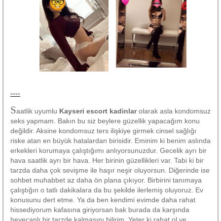
----
S
aatlik uyumlu
Kayseri escort kadinlar
olarak asla kondomsuz
seks yapmam. Bakın bu siz beylere güzellik yapacağım konu
değildir. Aksine kondomsuz ters ilişkiye girmek cinsel sağlığı
riske atan en büyük hatalardan birisidir. Eminim ki benim aslında
erkekleri korumaya çalıştığımı anlıyorsunuzdur. Gecelik ayrı bir
hava saatlik ayrı bir hava. Her birinin güzellikleri var. Tabi ki bir
tarzda daha çok sevişme ile haşır neşir oluyorsun. Diğerinde ise
sohbet muhabbet az daha ön plana çıkıyor. Birbirini tanımaya
çalıştığın o tatlı dakikalara da bu şekilde ilerlemiş oluyoruz. Ev
konusunu dert etme. Ya da ben kendimi evimde daha rahat
hissediyorum kafasına giriyorsan bak burada da karşında
heyecanlı bir tarzde kalmasını bilirim. Yeter ki rahat ol ve