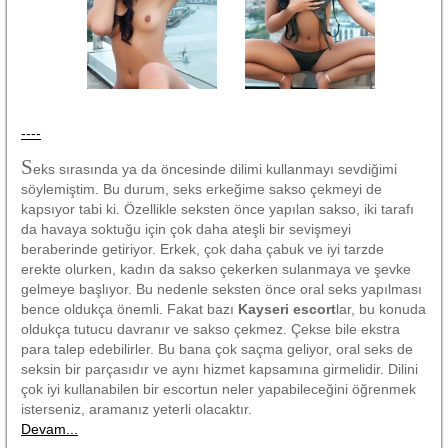
----
S
eks sırasında ya da öncesinde dilimi kullanmayı sevdiğimi
söylemiştim. Bu durum, seks erkeğime sakso çekmeyi de
kapsıyor tabi ki. Özellikle seksten önce yapılan sakso, iki tarafı
da havaya soktuğu için çok daha ateşli bir sevişmeyi
beraberinde getiriyor. Erkek, çok daha çabuk ve iyi tarzde
erekte olurken, kadın da sakso çekerken sulanmaya ve şevke
gelmeye başlıyor. Bu nedenle seksten önce oral seks yapılması
bence oldukça önemli. Fakat bazı
Kayseri escort
lar, bu konuda
oldukça tutucu davranır ve sakso çekmez. Çekse bile ekstra
para talep edebilirler. Bu bana çok saçma geliyor, oral seks de
seksin bir parçasıdır ve aynı hizmet kapsamına girmelidir. Dilini
çok iyi kullanabilen bir escortun neler yapabileceğini öğrenmek
isterseniz, aramanız yeterli olacaktır.
Devam...