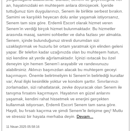
an, hayatınızdaki en muhteşem anlara dönüşecek. İçeride
tuttuğunuz tüm duygularınızı, Senem ile birlikte serbest bırakın.
Samimi ve karşılıklı heyecan dolu anlar yaşamak istiyorsanız,
Senem tam size göre. Erdemli Escort olarak hizmet veren
Senem’in verdiği birçok hizmet bulunmaktadır. Bu hizmetler
arasında masaj, samimi sohbetler ve daha fazlası yer almakta.
Senem, içinde bulunduğunuz stresli durumdan sizi
uzaklaştırmak ve huzurlu bir ortam yaratmak için elinden geleni
yapar. Bir telefon kadar uzağınızda olan bu muhteşem hatun,
sizi kendine ait yerde ağırlamaktadır. İçinizi ısıtacak bu özel
deneyim için hemen Senem'i arayabilir ve randevunuzu
alabilirsiniz. Aklınızı başınızdan alacak bu muhteşem geceyi
kaçırmayın. Önemle belirtmeliyim ki Senem'in belirlediği kurallar
var; Anal ilişki kesinlikle yoktur ve kondom şarttır. Sınırlarınızı
zorlamadan, sizi rahatlatarak, zevke doyuracak olan Senem ile
tanışma fırsatını kaçırmayın. Hayatının en güzel anlarını
yaşamak, kendini rahat hissetmek ve enerjini gerçekten
kullanmak istiyorsan, Erdemli Escort Senem tam sana göre.
Haydi, bu fırsatı kaçırma ve şimdi Senem'le iletişime geç! Mutlu
ve stressiz bir hayata merhaba deyin.
Devam...
11 Nisan 2025 05:58:16