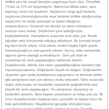
birlikte yeni bir cinsel deneyim yaşamaya hazır olun. Öncelikle,
73 kilo ve 174 cm boyundayım. Bakımına dikkat eden, spor
yapmayı seven bir bayanım. Saçlarımın rengi açık kestane,
saçlarıma dokunduğunuzda veya benimle birlikte olduğunuzda
saçlarımın ne kadar yumuşak ve ipeksi olduğunu
anlayacaksınız. Gözlerim ise denizin en derin noktalarını
andıran mavi renkte. Gözlerimin içine baktığınızda
kaybolabilirsiniz. Hizmetlerim arasında anal seks yok. Ancak
ağızdan seks konusunda oldukça iddialıyım. Bu konuda birçok
kişi beni tercih ediyor. Oral seksin zevkini başka hiçbir şeyde
bulamayacağınızı size garanti ederim. Ayrıca, seks esnasında
ağzıma girme olanağı sunmaktayım. Size çok özel ve
unutulmaz bir zevk yaşatacağımı belirtmek isterim.
Dudaklarımla, dilimle size neler yaşatabileceğime kendiniz bile
inanamayacaksınız. Göğüslerim büyük ve dolgun. Göğüslerimi
okşarken aynı anda dudaklarıma yapışmanız ve benimle deliler
gibi sevişmeniz beni son derece mutlu edecektir. Seks sırasında
doğru dokunuşlar ve hareketler sayesinde göğüslerimle size
büyülü bir zevk yaşatacağım. Ön sevişmeyi, öpüşmeyi ve
fantezileri severim. Beni baştan çıkarmanın en kolay yolu bu. İlk
önce dudaklarımdan başlayıp beni uyarabilir ve ilişkiye hazır bir
hale getirebilirsiniz. Hayallerinizi gerçeğe dönüştürmeye,
arzularınızı en iyi şekilde tatmin etmeye hazırım. Temizlik