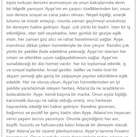
eşsiz turkuaz denizini anımsatıyor ve onun bakışlarında derin
bir bilgelik yansıyor. Ayşe'nin en çarpıcı özelliklerinden biri, onun
son derece sosyal ve cana yakın olması. Neşeli kişiliği, enerjik
tutumu ve mizah anlayışı, onunla zaman geçirmeyi unutulmaz
bir deneyim haline getiriyor. Ayşe, çok yönlü bir kadın. İster bir iş
etkinliğine, ister tatil seyahatine, ister günlük bir geziye eşlik
etsin, her zaman göz alıcı ve rahat hissetmenizi sağlar. Ayşe,
inanılmaz dikkat çeken hizmetleriyle de öne çıkıyor. Kendini çok
yönlü bir şekilde ifade edebilme yeteneği, Ayşe'nin istenen her
ortam ve etkinlikte uyum sağlayabilmesini sağlar. Ayşe'nin
sunabileceği bir dizi hizmet vardır: her tür toplumsal etkinlik, iş
ve sosyal toplantılar, kırsal geziler, tatiller ve hatta özel bir
akşam yemeği gibi geniş bir yelpazeye yayılan etkinliklere eşlik
edebilir. Her ne olursa olsun, Ayşe'nin hizmetlerinden en iyi
şekilde yararlanmak isteyen herkes, Adana'da ne aradıklarını
bulacaklardır. Ayşe, kendi başına bir marka. Onun eşsiz kişiliği,
karizmatik duruşu ve sahip olduğu enerji, onu herkesin
hayranlıkla izlediği biri haline getiriyor. Kendine güvenen,
bağımsız ve pozitif bir genç kadın olan Ayşe, Adana'nın heyecan
verici yaşam tarzını yansıtıyor. Onunla geçirdiğiniz her anı,
keyifli, huzurlu ve hafızanızda kalıcı kılacak bir deneyim olacak.
Eğer Adana'ya bir ziyaret planlıyorsanız, Ayşe'yi tanıma fırsatını
kaçırmayın. Onun sunduğu eşsiz deneyimlerin tadını çıkarın ve