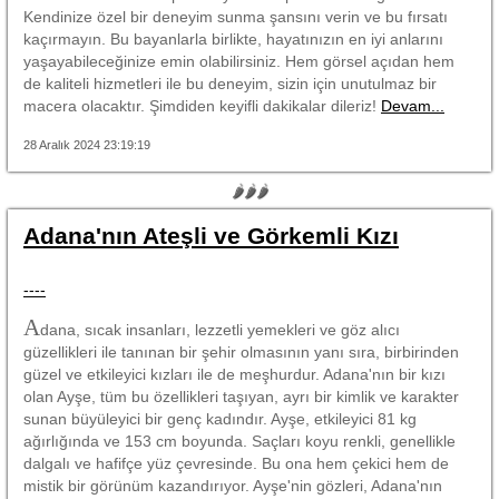
Kendinize özel bir deneyim sunma şansını verin ve bu fırsatı
kaçırmayın. Bu bayanlarla birlikte, hayatınızın en iyi anlarını
yaşayabileceğinize emin olabilirsiniz. Hem görsel açıdan hem
de kaliteli hizmetleri ile bu deneyim, sizin için unutulmaz bir
macera olacaktır. Şimdiden keyifli dakikalar dileriz!
Devam...
28 Aralık 2024 23:19:19
🌶🌶🌶
Adana'nın Ateşli ve Görkemli Kızı
----
A
dana, sıcak insanları, lezzetli yemekleri ve göz alıcı
güzellikleri ile tanınan bir şehir olmasının yanı sıra, birbirinden
güzel ve etkileyici kızları ile de meşhurdur. Adana'nın bir kızı
olan Ayşe, tüm bu özellikleri taşıyan, ayrı bir kimlik ve karakter
sunan büyüleyici bir genç kadındır. Ayşe, etkileyici 81 kg
ağırlığında ve 153 cm boyunda. Saçları koyu renkli, genellikle
dalgalı ve hafifçe yüz çevresinde. Bu ona hem çekici hem de
mistik bir görünüm kazandırıyor. Ayşe'nin gözleri, Adana'nın