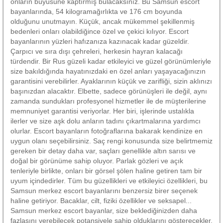
onların büyüsüne kaptırmış bulacaksınız. Bu Samsun escort
bayanlarında, 54 kilogramağırlıkta ve 176 cm boyunda
olduğunu unutmayın. Küçük, ancak mükemmel şekillenmiş
bedenleri onları olabildiğince özel ve çekici kılıyor. Escort
bayanlarının yüzleri hafızanıza kazınacak kadar güzeldir.
Çarpıcı ve sıra dışı çehreleri, herkesin hayran kalacağı
türdendir. Bir Rus güzeli kadar etkileyici ve güzel görünümleriyle
size bakıldığında hayatınızdaki en özel anları yaşayacağınızın
garantisini verebilirler. Ayaklarının küçük ve zarifliği, sizin aklınızı
başınızdan alacaktır. Elbette, sadece görünüşleri ile değil, aynı
zamanda sundukları profesyonel hizmetler ile de müşterilerine
memnuniyet garantisi veriyorlar. Her biri, işlerinde ustalıkla
ilerler ve size aşk dolu anların tadını çıkartmalarına yardımcı
olurlar. Escort bayanların fotoğraflarına bakarak kendinize en
uygun olanı seçebilirsiniz. Saç rengi konusunda size belirtmemiz
gereken bir detay daha var, saçları genellikle altın sarısı ve
doğal bir görünüme sahip oluyor. Parlak gözleri ve açık
tenleriyle birlikte, onları bir görsel şölen haline getiren tam bir
uyum içindedirler. Tüm bu güzellikleri ve etkileyici özellikleri, bu
Samsun merkez escort bayanlarını benzersiz birer seçenek
haline getiriyor. Bacaklar, cilt, fiziki özellikler ve seksapel...
Samsun merkez escort bayanlar, size beklediğinizden daha
fazlasını verebilecek potansiyele sahip olduklarını gösterecekler.