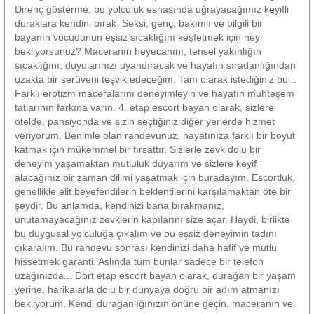
Direnç gösterme, bu yolculuk esnasında uğrayacağımız keyifli
duraklara kendini bırak. Seksi, genç, bakımlı ve bilgili bir
bayanın vücudunun eşsiz sıcaklığını keşfetmek için neyi
bekliyorsunuz? Maceranın heyecanını, tensel yakınlığın
sıcaklığını, duyularınızı uyandıracak ve hayatın sıradanlığından
uzakta bir serüveni teşvik edeceğim. Tam olarak istediğiniz bu...
Farklı erotizm maceralarını deneyimleyin ve hayatın muhteşem
tatlarının farkına varın. 4. etap escort bayan olarak, sizlere
otelde, pansiyonda ve sizin seçtiğiniz diğer yerlerde hizmet
veriyorum. Benimle olan randevunuz, hayatınıza farklı bir boyut
katmak için mükemmel bir fırsattır. Sizlerle zevk dolu bir
deneyim yaşamaktan mutluluk duyarım ve sizlere keyif
alacağınız bir zaman dilimi yaşatmak için buradayım. Escortluk,
genellikle elit beyefendilerin beklentilerini karşılamaktan öte bir
şeydir. Bu anlamda, kendinizi bana bırakmanız,
unutamayacağınız zevklerin kapılarını size açar. Haydi, birlikte
bu duygusal yolculuğa çıkalım ve bu eşsiz deneyimin tadını
çıkaralım. Bu randevu sonrası kendinizi daha hafif ve mutlu
hissetmek garanti. Aslında tüm bunlar sadece bir telefon
uzağınızda... Dört etap escort bayan olarak, durağan bir yaşam
yerine, harikalarla dolu bir dünyaya doğru bir adım atmanızı
bekliyorum. Kendi durağanlığınızın önüne geçin, maceranın ve