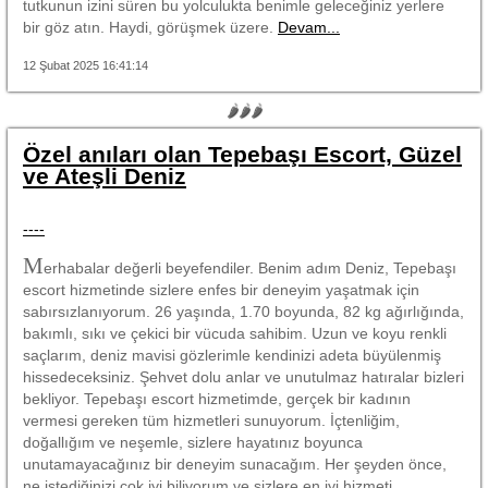
tutkunun izini süren bu yolculukta benimle geleceğiniz yerlere
bir göz atın. Haydi, görüşmek üzere.
Devam...
12 Şubat 2025 16:41:14
🌶🌶🌶
Özel anıları olan Tepebaşı Escort, Güzel
ve Ateşli Deniz
----
M
erhabalar değerli beyefendiler. Benim adım Deniz, Tepebaşı
escort hizmetinde sizlere enfes bir deneyim yaşatmak için
sabırsızlanıyorum. 26 yaşında, 1.70 boyunda, 82 kg ağırlığında,
bakımlı, sıkı ve çekici bir vücuda sahibim. Uzun ve koyu renkli
saçlarım, deniz mavisi gözlerimle kendinizi adeta büyülenmiş
hissedeceksiniz. Şehvet dolu anlar ve unutulmaz hatıralar bizleri
bekliyor. Tepebaşı escort hizmetimde, gerçek bir kadının
vermesi gereken tüm hizmetleri sunuyorum. İçtenliğim,
doğallığım ve neşemle, sizlere hayatınız boyunca
unutamayacağınız bir deneyim sunacağım. Her şeyden önce,
ne istediğinizi çok iyi biliyorum ve sizlere en iyi hizmeti