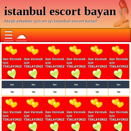
istanbul escort bayan
Ateşli erkekler için en iyi İstanbul escort kızlar!
☰
☁
ilan
ilan
ilan
ilan
ilan
ilan
Ver
Ver
Ver
Ver
Ver
Ver