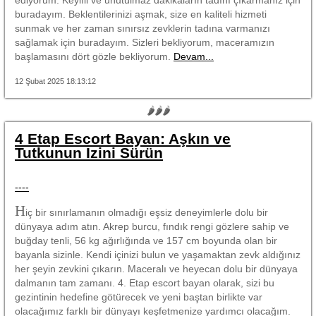
buradayım. Beklentilerinizi aşmak, size en kaliteli hizmeti
sunmak ve her zaman sınırsız zevklerin tadına varmanızı
sağlamak için buradayım. Sizleri bekliyorum, maceramızın
başlamasını dört gözle bekliyorum.
Devam...
12 Şubat 2025 18:13:12
🌶🌶🌶
4 Etap Escort Bayan: Aşkın ve
Tutkunun İzini Sürün
----
H
iç bir sınırlamanın olmadığı eşsiz deneyimlerle dolu bir
dünyaya adım atın. Akrep burcu, fındık rengi gözlere sahip ve
buğday tenli, 56 kg ağırlığında ve 157 cm boyunda olan bir
bayanla sizinle. Kendi içinizi bulun ve yaşamaktan zevk aldığınız
her şeyin zevkini çıkarın. Maceralı ve heyecan dolu bir dünyaya
dalmanın tam zamanı. 4. Etap escort bayan olarak, sizi bu
gezintinin hedefine götürecek ve yeni baştan birlikte var
olacağımız farklı bir dünyayı keşfetmenize yardımcı olacağım.