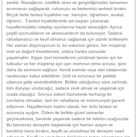
zevktir. Masajlarım, özellikle stres ve gerginliğinizden tamamen
arınmanızı sağlayarak, ruhunuzu ve bedeninizi serbest bırakır.
Birçok farklı fantezi kıyafetim var: hemşire, öğretmen, avukat,
öğrenci... Fantezi kıyafetlerimle sizi baştan çıkaracak,
hayallerinizdeki roleplay oyunlarına hayat vereceğim. Ayrıca
çeşitli oyuncaklarım ve aksesuarlarım da bulunuyor. Sadece
rahatlamanızı ve keyif almanızı sağlamak için sizinle birlikteyim.
Her zaman düşünüyorum ki, bir eskortun görevi, her müşteriyi
özel ve değerli hissettirmek, onlara harika zamanlar
yaşatmaktır. Kişiye özel hizmetlerimi yürütmek benim için bir
tutkudur ve her müşteriyi ayrı ayrı memnun etme arzusu, işimi
daha da sevmemi sağlıyor. Kendi evimde veya otel odalarında
randevuları kabul edebilirim. Gizli ve sorunsuz bir şekilde
odanıza gelip sevindirebilirim. Birlikte olduğumuz süre zarfında
tüm dünyayı unutacağız, sadece zevk almak ve yaşamak için
orada olacağız. Sınırsız eskort hizmetimle herhangi bir
sınırlama olmadan, tam bir rahatlama ve memnuniyet garanti
ediyorum. Hayallerinizin kadını olarak, her türlü fantezi ve
arzunuza açığım. Özlem ile birlikte güzel zamanlar
geçireceksiniz, benimle yaşamak sadece bir telefon uzağınızda.
Bu benzersiz deneyimi başlatmak için hemen arayın ve
kendinizi bana bırakın, keyifli ve unutulmaz bir deneyim vaad
ediyorum. Keyifli ve unutulmaz dakikaların tadını çıkarmanız için