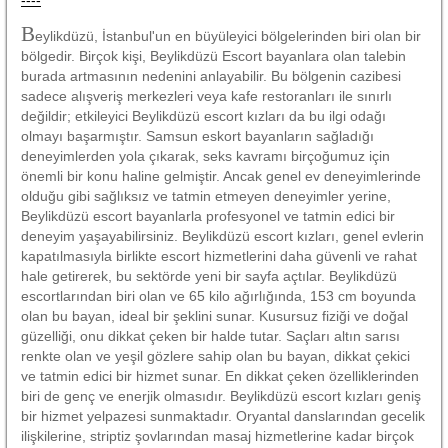
B
eylikdüzü, İstanbul'un en büyüleyici bölgelerinden biri olan bir
bölgedir. Birçok kişi, Beylikdüzü Escort bayanlara olan talebin
burada artmasının nedenini anlayabilir. Bu bölgenin cazibesi
sadece alışveriş merkezleri veya kafe restoranları ile sınırlı
değildir; etkileyici Beylikdüzü escort kızları da bu ilgi odağı
olmayı başarmıştır. Samsun eskort bayanların sağladığı
deneyimlerden yola çıkarak, seks kavramı birçoğumuz için
önemli bir konu haline gelmiştir. Ancak genel ev deneyimlerinde
olduğu gibi sağlıksız ve tatmin etmeyen deneyimler yerine,
Beylikdüzü escort bayanlarla profesyonel ve tatmin edici bir
deneyim yaşayabilirsiniz. Beylikdüzü escort kızları, genel evlerin
kapatılmasıyla birlikte escort hizmetlerini daha güvenli ve rahat
hale getirerek, bu sektörde yeni bir sayfa açtılar. Beylikdüzü
escortlarından biri olan ve 65 kilo ağırlığında, 153 cm boyunda
olan bu bayan, ideal bir şeklini sunar. Kusursuz fiziği ve doğal
güzelliği, onu dikkat çeken bir halde tutar. Saçları altın sarısı
renkte olan ve yeşil gözlere sahip olan bu bayan, dikkat çekici
ve tatmin edici bir hizmet sunar. En dikkat çeken özelliklerinden
biri de genç ve enerjik olmasıdır. Beylikdüzü escort kızları geniş
bir hizmet yelpazesi sunmaktadır. Oryantal danslarından gecelik
ilişkilerine, striptiz şovlarından masaj hizmetlerine kadar birçok