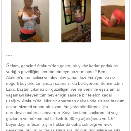
----
S
elam, gençler! Atakum'dan gelen, bir yıldız kadar parlak bir
varlığın güzelliğini tecrübe etmeye hazır mısınız? Ben,
Atakum'un en çekici ve alev alev yanan kızı Esra'yım ve siz
değerli beylerle tanışmayı sabırsızlıkla bekliyorum. Benim adım
Esra, baştan çıkarıcı bir güzelliğim var ve benimle eşsiz anılar
yaşamayı isteyen tüm beyler için sadece bir telefon kadar
uzağım. Atakum'da, lüks bir apartman dairesinde sizlere Atakum
eskort hizmeti sunan bir kızım. Ateşinizi söndürmek için
neredeyse sabırsızlanıyorum. Koyu kestane saçlarım, iri yeşil
gözlerim ve mükemmel bir fizik ile 80 kg ağırlığında ve 1.64
boyundayım. Size fiziğim hakkında daha çok bilgi vermek
gerekirse; büyük, yuvarlak kalçalara, dolgun göğüslere ve sıkı,