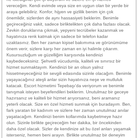
vereceğim. Kendi evimde veya size en uygun olan bir yerde bir
araya gelebiliriz. Konfor, hijyen ve gizlilik benim için çok
önemlidir, sizlerden de aynı hassasiyeti beklerim. Benimle
geçireceğiniz vakit, sadece birliktelikten çok daha fazlası olacak.
Zevkin doruklarına çıkmak, yepyeni tecrübeler kazanmak ve
hayatınıza renk katmak için sadece bir telefon kadar
uzaktasınız. Ben her zaman kişisel bakımıma ve görünümüme
önem verir, sizlere karşı her zaman en iyi halimle çıkarım.
Kusursuzluğum ve güzelliğim karşısında kendinizi
kaybedeceksiniz. Şehvetli vücudumla, kaliteli ve sınırsız bir
hizmet sunmaktayım. Kendinizi bir an olsun yalnız
hissetmeyeceğiniz bir sevgili edasında sizinle olacağım. Benimle
yaşayacağınız ateşli anlar sizin hayatınıza neşe ve mutluluk
katacak. Escort hizmetimi Tepebaşı'da veriyorum ve benimle
tanışmak isteyen beyefendileri beklerim. Unutulmaz bir geceye
hazırsanız ve kaliteli bir hizmet arıyorsanız, beni aramanız
yeterli olacak. Size en özel hizmeti sunmak için buradayım. Ben,
fark yaratan bir kadınım ve sizlere her zaman unutulmaz anılar
yaşatacağım. Kendinizi benim kollarımda kaybetmeye hazır
olun. Sizinle birlikte geçireceğim her dakika, bir öncekinden
daha özel olacak. Sizler de kendinize ait bu özel anları yaşamak
isterseniz, hemen beni arayın. Birlikte unutulmaz bir deneyim