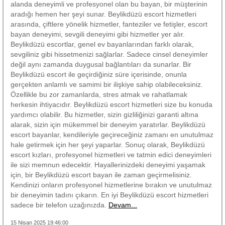
alanda deneyimli ve profesyonel olan bu bayan, bir müşterinin
aradığı hemen her şeyi sunar. Beylikdüzü escort hizmetleri
arasında, çiftlere yönelik hizmetler, fanteziler ve fetişler, escort
bayan deneyimi, sevgili deneyimi gibi hizmetler yer alır.
Beylikdüzü escortlar, genel ev bayanlarından farklı olarak,
sevgiliniz gibi hissetmenizi sağlarlar. Sadece cinsel deneyimler
değil aynı zamanda duygusal bağlantıları da sunarlar. Bir
Beylikdüzü escort ile geçirdiğiniz süre içerisinde, onunla
gerçekten anlamlı ve samimi bir ilişkiye sahip olabileceksiniz.
Özellikle bu zor zamanlarda, stres atmak ve rahatlamak
herkesin ihtiyacıdır. Beylikdüzü escort hizmetleri size bu konuda
yardımcı olabilir. Bu hizmetler, sizin gizliliğinizi garanti altına
alarak, sizin için mükemmel bir deneyim yaratırlar. Beylikdüzü
escort bayanlar, kendileriyle geçireceğiniz zamanı en unutulmaz
hale getirmek için her şeyi yaparlar. Sonuç olarak, Beylikdüzü
escort kızları, profesyonel hizmetleri ve tatmin edici deneyimleri
ile sizi memnun edecektir. Hayallerinizdeki deneyimi yaşamak
için, bir Beylikdüzü escort bayan ile zaman geçirmelisiniz.
Kendinizi onların profesyonel hizmetlerine bırakın ve unutulmaz
bir deneyimin tadını çıkarın. En iyi Beylikdüzü escort hizmetleri
sadece bir telefon uzağınızda.
Devam...
15 Nisan 2025 19:46:00