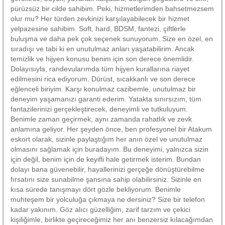
pürüzsüz bir cilde sahibim. Peki, hizmetlerimden bahsetmezsem
olur mu? Her türden zevkinizi karşılayabilecek bir hizmet
yelpazesine sahibim. Soft, hard, BDSM, fantezi, çiftlerle
buluşma ve daha pek çok seçenek sunuyorum. Size en özel, en
sıradışı ve tabi ki en unutulmaz anları yaşatabilirim. Ancak
temizlik ve hijyen konusu benim için son derece önemlidir.
Dolayısıyla, randevularımda tüm hijyen kurallarına riayet
edilmesini rica ediyorum. Dürüst, sıcakkanlı ve son derece
eğlenceli biriyim. Karşı konulmaz cazibemle, unutulmaz bir
deneyim yaşamanızı garanti ederim. Yatakta sınırsızım, tüm
fantazilerinizi gerçekleştirecek, deneyimli ve tutkuluyum.
Benimle zaman geçirmek, aynı zamanda rahatlık ve zevk
anlamına geliyor. Her şeyden önce, ben profesyonel bir Atakum
eskort olarak, sizinle paylaştığım her anın özel ve unutulmaz
olmasını sağlamak için buradayım. Bu deneyimi, yalnızca sizin
için değil, benim için de keyifli hale getirmek isterim. Bundan
dolayı bana güvenebilir, hayallerinizi gerçeğe dönüştürebilme
fırsatını size sunabilme şansına sahip olabilirsiniz. Sizinle en
kısa sürede tanışmayı dört gözle bekliyorum. Benimle
muhteşem bir yolculuğa çıkmaya ne dersiniz? Size bir telefon
kadar yakınım. Göz alıcı güzelliğim, zarif tarzım ve çekici
kişiliğimle, birlikte geçireceğimiz her anı benzersiz kılacağımdan