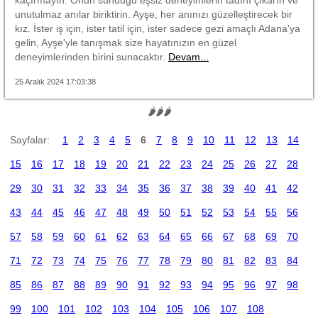
unutulmaz anılar biriktirin. Ayşe, her anınızı güzelleştirecek bir
kız. İster iş için, ister tatil için, ister sadece gezi amaçlı Adana'ya
gelin, Ayşe'yle tanışmak size hayatınızın en güzel
deneyimlerinden birini sunacaktır.
Devam...
25 Aralık 2024 17:03:38
🌶🌶🌶
Sayfalar:
1
2
3
4
5
6
7
8
9
10
11
12
13
14
15
16
17
18
19
20
21
22
23
24
25
26
27
28
29
30
31
32
33
34
35
36
37
38
39
40
41
42
43
44
45
46
47
48
49
50
51
52
53
54
55
56
57
58
59
60
61
62
63
64
65
66
67
68
69
70
71
72
73
74
75
76
77
78
79
80
81
82
83
84
85
86
87
88
89
90
91
92
93
94
95
96
97
98
99
100
101
102
103
104
105
106
107
108