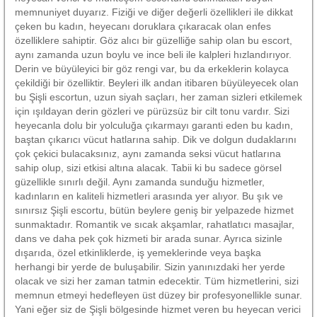
memnuniyet duyarız. Fiziği ve diğer değerli özellikleri ile dikkat
çeken bu kadın, heyecanı doruklara çıkaracak olan enfes
özelliklere sahiptir. Göz alıcı bir güzelliğe sahip olan bu escort,
aynı zamanda uzun boylu ve ince beli ile kalpleri hızlandırıyor.
Derin ve büyüleyici bir göz rengi var, bu da erkeklerin kolayca
çekildiği bir özelliktir. Beyleri ilk andan itibaren büyüleyecek olan
bu Şişli escortun, uzun siyah saçları, her zaman sizleri etkilemek
için ışıldayan derin gözleri ve pürüzsüz bir cilt tonu vardır. Sizi
heyecanla dolu bir yolculuğa çıkarmayı garanti eden bu kadın,
baştan çıkarıcı vücut hatlarına sahip. Dik ve dolgun dudaklarını
çok çekici bulacaksınız, aynı zamanda seksi vücut hatlarına
sahip olup, sizi etkisi altına alacak. Tabii ki bu sadece görsel
güzellikle sınırlı değil. Aynı zamanda sunduğu hizmetler,
kadınların en kaliteli hizmetleri arasında yer alıyor. Bu şık ve
sınırsız Şişli escortu, bütün beylere geniş bir yelpazede hizmet
sunmaktadır. Romantik ve sıcak akşamlar, rahatlatıcı masajlar,
dans ve daha pek çok hizmeti bir arada sunar. Ayrıca sizinle
dışarıda, özel etkinliklerde, iş yemeklerinde veya başka
herhangi bir yerde de buluşabilir. Sizin yanınızdaki her yerde
olacak ve sizi her zaman tatmin edecektir. Tüm hizmetlerini, sizi
memnun etmeyi hedefleyen üst düzey bir profesyonellikle sunar.
Yani eğer siz de Şişli bölgesinde hizmet veren bu heyecan verici