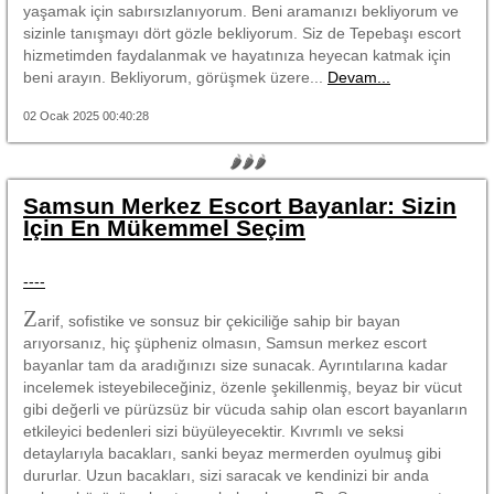
yaşamak için sabırsızlanıyorum. Beni aramanızı bekliyorum ve
sizinle tanışmayı dört gözle bekliyorum. Siz de Tepebaşı escort
hizmetimden faydalanmak ve hayatınıza heyecan katmak için
beni arayın. Bekliyorum, görüşmek üzere...
Devam...
02 Ocak 2025 00:40:28
🌶🌶🌶
Samsun Merkez Escort Bayanlar: Sizin
İçin En Mükemmel Seçim
----
Z
arif, sofistike ve sonsuz bir çekiciliğe sahip bir bayan
arıyorsanız, hiç şüpheniz olmasın, Samsun merkez escort
bayanlar tam da aradığınızı size sunacak. Ayrıntılarına kadar
incelemek isteyebileceğiniz, özenle şekillenmiş, beyaz bir vücut
gibi değerli ve pürüzsüz bir vücuda sahip olan escort bayanların
etkileyici bedenleri sizi büyüleyecektir. Kıvrımlı ve seksi
detaylarıyla bacakları, sanki beyaz mermerden oyulmuş gibi
dururlar. Uzun bacakları, sizi saracak ve kendinizi bir anda