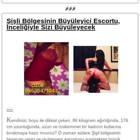
🌶🌶🌶
Şişli Bölgesinin Büyüleyici Escortu,
İnceliğiyle Sizi Büyüleyecek
----
K
endinizi, boyu ile dikkat çeken, 86 kilogram ağırlığında, 176
cm uzunluğunda, uzun ve mükemmel bir kadının kollarına
bırakmaya hazır mısınız? O zaman sizlere Şişli bölgesinin
heyecan verici ve muhteşem escortunu sunmaktan büyük