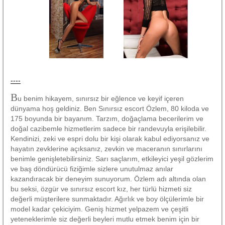
----
B
u benim hikayem, sınırsız bir eğlence ve keyif içeren
dünyama hoş geldiniz. Ben Sınırsız escort Özlem, 80 kiloda ve
175 boyunda bir bayanım. Tarzım, doğaçlama becerilerim ve
doğal cazibemle hizmetlerim sadece bir randevuyla erişilebilir.
Kendinizi, zeki ve espri dolu bir kişi olarak kabul ediyorsanız ve
hayatın zevklerine açıksanız, zevkin ve maceranın sınırlarını
benimle genişletebilirsiniz. Sarı saçlarım, etkileyici yeşil gözlerim
ve baş döndürücü fiziğimle sizlere unutulmaz anılar
kazandıracak bir deneyim sunuyorum. Özlem adı altında olan
bu seksi, özgür ve sınırsız escort kız, her türlü hizmeti siz
değerli müşterilere sunmaktadır. Ağırlık ve boy ölçülerimle bir
model kadar çekiciyim. Geniş hizmet yelpazem ve çeşitli
yeteneklerimle siz değerli beyleri mutlu etmek benim için bir