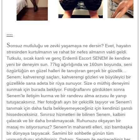
----
S
onsuz mutluluğu ve zevki yaşamaya ne dersin? Evet, hayatın
stresinden kurtulmanın ve rahat bir nefes almanın vakti geldi.
Tutkulu, sıcak kanlı ve genç Erdemli Escort SENEM ile kendine
yeni bir deneyim sun. 77kg ağırlığında ve 160sm boyunda, seni
özgürlüğün en güzel halleri ile tanıştıran gerçek bir güzellik...
Senem; kahverengi saçları, kahverengi gözleri ve büyüleyici bir
güzellikle sana adeta bir rüya sunuyor. Size o müthiş deneyimi
sunmak için burada bekliyor. Fotoğraflarını gördükten sonra
Senem'le iletişim kurma ve bir randevu alma arzusu ile yanıp
tutuşacaksınız. Her fotoğrafı ayrı bir çekicilik taşıyor ve Senem'i
tanımak için daha fazla bekleyemeyeceğiniz için kendinizi şanslı
hissedeceksiniz. Sınırsız hizmetleri ile bilinen Senem, kalbini
çalacak ve bir daha bırakmayacak. Ruhunuzu okşayan bir
masaj mı istiyorsunuz? Senem'in maharetli elleri, sizi bambaşka
bir dünyaya taşıyacak. Samimi bir sohbetle günün tüm
yorgunluğunu atabilirsiniz. Dahası, Senem ile geçireceğiniz her