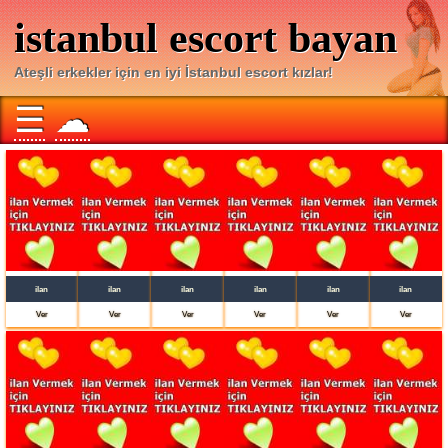
istanbul escort bayan
Ateşli erkekler için en iyi İstanbul escort kızlar!
☰
☁
ilan
ilan
ilan
ilan
ilan
ilan
Ver
Ver
Ver
Ver
Ver
Ver