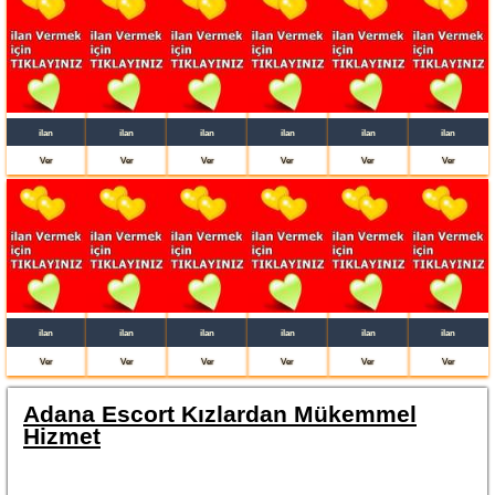
ilan
ilan
ilan
ilan
ilan
ilan
Ver
Ver
Ver
Ver
Ver
Ver
ilan
ilan
ilan
ilan
ilan
ilan
Ver
Ver
Ver
Ver
Ver
Ver
Adana Escort Kızlardan Mükemmel
Hizmet