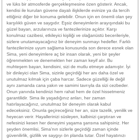
ve lüks bir atmosferde gerçekleşmesine özen gösterir. Ancak,
kendisi ile kurulan güvene dayalı ilişkilerde evinize ya da tercih
ettiğiniz diğer bir konuma gelebilir. Onun için en önemli olan şey
karşılıklı güven ve saygıdır. Eşsiz deneyimlerin arayışındaki bu
güzel bayan, arzularınıza ve fantezilerinize açıktır. Karşı
konulmaz cazibesi, etkileyici kişiliği ve olağanüstü becerileriyle,
sizlere unutamayacağınız bir deneyim sunmayı hedefler. Farklı
fantezilerinize uyum sağlama konusunda son derece esnek olan
Sima, yeni deneyimlere aç bir insan olarak, yeni bir şeyler
öğrenmekten ve denemekten her zaman keyif alır. Bu
muhteşem bayan, kendisini, sizi de mutlu etmeye adamıştır. İyi
bir dinleyici olan Sima, sizinle geçirdiği her anı daha özel ve
unutulmaz kılmak için çaba harcar. Sadece güzelliği ile değil
aynı zamanda cana yakın ve samimi tavrıyla da sizi cezbeder.
Onun yanında kendinizi hem rahat hem de özel hissetmeniz
garantilidir. Sima ile yaşadığınız anları, her zaman
hatırlayacağınız, unutulmaz bir deneyim olarak kabul
edeceksiniz. Onunla geçireceğiniz her an, size tazelik, yenilik ve
heyecan verir. Hayallerinizi süsleyen, kalbinizi çarptıran ve
nefesinizi kesen her deneyimi yaşama şansına sahipsiniz. Her
şeyden önemlisi, Sima'nın sizlerle geçirdiği zaman içinde
güvenilirlik, gizlilik ve saygıyı ön planda tutar. Özel hayatınızı