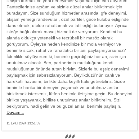
iletişim kurmak ve yeni deneyimler yaşamak için can atıyorum.
Fantezilerinize açığım ve sizinle güzel anılar biriktirmek için
buradayım. Size sunduğum hizmetler arasında; gfe deneyimi,
akşam yemeği randevuları, özel partiler, gece kulübü eşliğinde
dans etmek, otelde rahatlamak ve tatil eşliği bulunuyor. Ayrıca
isteğe bağlı olarak masaj hizmeti de veriyorum. Kendimi bu
alanda oldukça yetenekli ve tecrübeli bir masöz olarak
görüyorum. Öyleyse neden kendinize bir mola vermiyor ve
benimle sıcak, rahat ve rahatlatıcı bir anı paylaşmıyorsunuz?
İçtenlikle söylüyorum ki, benimle geçirdiğiniz her an, sizin için
unutulmaz olacak. Ben, partnerimin mutluluğunu kendi
mutluluğumun önünde tutan biriyim. Sizlerle bu eşsiz deneyimi
paylaşmak için sabırsızlanıyorum. Beylikdüzü'nün canlı ve
hareketli havasını, birlikte daha keyifli hale getirebiliriz. Sizde
benimle harika bir deneyim yaşamak ve unutulmaz anılar
biriktirmek isterseniz, lütfen benimle iletişime geçin. Bu deneyimi
birlikte yaşayarak, birlikte unutulmaz anılar biriktirelim. Sizi
bekliyorum, hadi gelin ve bu güzel anları benimle paylaşın.
Devam...
11 Eylül 2024 13:51:39
🌶🌶🌶