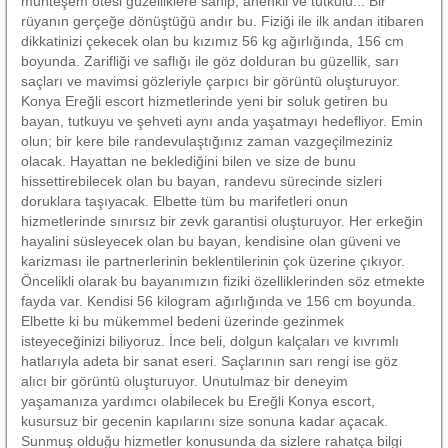
muhteşem ötesi güzelliklere sahip, ahenkli ve tutkulu... Bir
rüyanın gerçeğe dönüştüğü andır bu. Fiziği ile ilk andan itibaren
dikkatinizi çekecek olan bu kızımız 56 kg ağırlığında, 156 cm
boyunda. Zarifliği ve saflığı ile göz dolduran bu güzellik, sarı
saçları ve mavimsi gözleriyle çarpıcı bir görüntü oluşturuyor.
Konya Ereğli escort hizmetlerinde yeni bir soluk getiren bu
bayan, tutkuyu ve şehveti aynı anda yaşatmayı hedefliyor. Emin
olun; bir kere bile randevulaştığınız zaman vazgeçilmeziniz
olacak. Hayattan ne beklediğini bilen ve size de bunu
hissettirebilecek olan bu bayan, randevu sürecinde sizleri
doruklara taşıyacak. Elbette tüm bu marifetleri onun
hizmetlerinde sınırsız bir zevk garantisi oluşturuyor. Her erkeğin
hayalini süsleyecek olan bu bayan, kendisine olan güveni ve
karizması ile partnerlerinin beklentilerinin çok üzerine çıkıyor.
Öncelikli olarak bu bayanımızın fiziki özelliklerinden söz etmekte
fayda var. Kendisi 56 kilogram ağırlığında ve 156 cm boyunda.
Elbette ki bu mükemmel bedeni üzerinde gezinmek
isteyeceğinizi biliyoruz. İnce beli, dolgun kalçaları ve kıvrımlı
hatlarıyla adeta bir sanat eseri. Saçlarının sarı rengi ise göz
alıcı bir görüntü oluşturuyor. Unutulmaz bir deneyim
yaşamanıza yardımcı olabilecek bu Ereğli Konya escort,
kusursuz bir gecenin kapılarını size sonuna kadar açacak.
Sunmuş olduğu hizmetler konusunda da sizlere rahatça bilgi