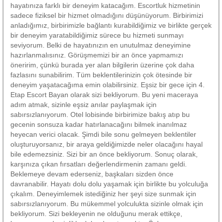
hayatınıza farklı bir deneyim katacağım. Escortluk hizmetinin
sadece fiziksel bir hizmet olmadığını düşünüyorum. Birbirimizi
anladığımız, birbirimizle bağlantı kurabildiğimiz ve birlikte gerçek
bir deneyim yaratabildiğimiz sürece bu hizmeti sunmayı
seviyorum. Belki de hayatınızın en unutulmaz deneyimine
hazırlanmalısınız. Görüşmemizi bir an önce yapmamızı
öneririm, çünkü burada yer alan bilgilerin üzerine çok daha
fazlasını sunabilirim. Tüm beklentilerinizin çok ötesinde bir
deneyim yaşatacağıma emin olabilirsiniz. Eşsiz bir gece için 4.
Etap Escort Bayan olarak sizi bekliyorum. Bu yeni maceraya
adım atmak, sizinle eşsiz anılar paylaşmak için
sabırsızlanıyorum. Otel lobisinde birbirimize bakış atıp bu
gecenin sonsuza kadar hatırlanacağını bilmek inanılmaz
heyecan verici olacak. Şimdi bile sonu gelmeyen beklentiler
oluşturuyorsanız, bir araya geldiğimizde neler olacağını hayal
bile edemezsiniz. Sizi bir an önce bekliyorum. Sonuç olarak,
karşınıza çıkan fırsatları değerlendirmenin zamanı geldi.
Beklemeye devam ederseniz, başkaları sizden önce
davranabilir. Hayatı dolu dolu yaşamak için birlikte bu yolculuğa
çıkalım. Deneyimlemek istediğiniz her şeyi size sunmak için
sabırsızlanıyorum. Bu mükemmel yolculukta sizinle olmak için
bekliyorum. Sizi bekleyenin ne olduğunu merak ettikçe,