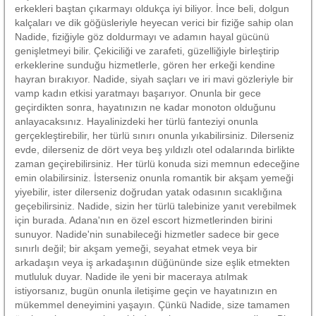
erkekleri baştan çıkarmayı oldukça iyi biliyor. İnce beli, dolgun
kalçaları ve dik göğüsleriyle heyecan verici bir fiziğe sahip olan
Nadide, fiziğiyle göz doldurmayı ve adamın hayal gücünü
genişletmeyi bilir. Çekiciliği ve zarafeti, güzelliğiyle birleştirip
erkeklerine sunduğu hizmetlerle, gören her erkeği kendine
hayran bırakıyor. Nadide, siyah saçları ve iri mavi gözleriyle bir
vamp kadın etkisi yaratmayı başarıyor. Onunla bir gece
geçirdikten sonra, hayatınızın ne kadar monoton olduğunu
anlayacaksınız. Hayalinizdeki her türlü fanteziyi onunla
gerçekleştirebilir, her türlü sınırı onunla yıkabilirsiniz. Dilerseniz
evde, dilerseniz de dört veya beş yıldızlı otel odalarında birlikte
zaman geçirebilirsiniz. Her türlü konuda sizi memnun edeceğine
emin olabilirsiniz. İsterseniz onunla romantik bir akşam yemeği
yiyebilir, ister dilerseniz doğrudan yatak odasının sıcaklığına
geçebilirsiniz. Nadide, sizin her türlü talebinize yanıt verebilmek
için burada. Adana'nın en özel escort hizmetlerinden birini
sunuyor. Nadide'nin sunabileceği hizmetler sadece bir gece
sınırlı değil; bir akşam yemeği, seyahat etmek veya bir
arkadaşın veya iş arkadaşının düğününde size eşlik etmekten
mutluluk duyar. Nadide ile yeni bir maceraya atılmak
istiyorsanız, bugün onunla iletişime geçin ve hayatınızın en
mükemmel deneyimini yaşayın. Çünkü Nadide, size tamamen