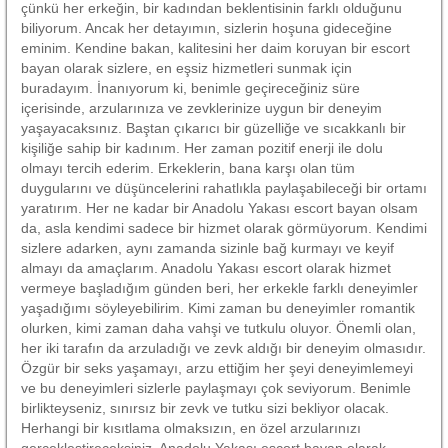
çünkü her erkeğin, bir kadından beklentisinin farklı olduğunu
biliyorum. Ancak her detayımın, sizlerin hoşuna gideceğine
eminim. Kendine bakan, kalitesini her daim koruyan bir escort
bayan olarak sizlere, en eşsiz hizmetleri sunmak için
buradayım. İnanıyorum ki, benimle geçireceğiniz süre
içerisinde, arzularınıza ve zevklerinize uygun bir deneyim
yaşayacaksınız. Baştan çıkarıcı bir güzelliğe ve sıcakkanlı bir
kişiliğe sahip bir kadınım. Her zaman pozitif enerji ile dolu
olmayı tercih ederim. Erkeklerin, bana karşı olan tüm
duygularını ve düşüncelerini rahatlıkla paylaşabileceği bir ortamı
yaratırım. Her ne kadar bir Anadolu Yakası escort bayan olsam
da, asla kendimi sadece bir hizmet olarak görmüyorum. Kendimi
sizlere adarken, aynı zamanda sizinle bağ kurmayı ve keyif
almayı da amaçlarım. Anadolu Yakası escort olarak hizmet
vermeye başladığım günden beri, her erkekle farklı deneyimler
yaşadığımı söyleyebilirim. Kimi zaman bu deneyimler romantik
olurken, kimi zaman daha vahşi ve tutkulu oluyor. Önemli olan,
her iki tarafın da arzuladığı ve zevk aldığı bir deneyim olmasıdır.
Özgür bir seks yaşamayı, arzu ettiğim her şeyi deneyimlemeyi
ve bu deneyimleri sizlerle paylaşmayı çok seviyorum. Benimle
birlikteyseniz, sınırsız bir zevk ve tutku sizi bekliyor olacak.
Herhangi bir kısıtlama olmaksızın, en özel arzularınızı
gerçekleştireceksiniz. Anadolu Yakası escort bayan olarak,