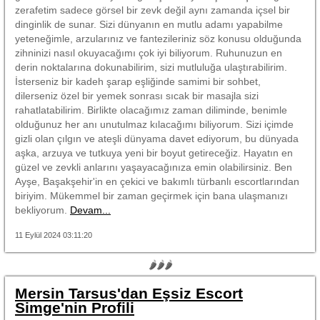
zerafetim sadece görsel bir zevk değil aynı zamanda içsel bir
dinginlik de sunar. Sizi dünyanın en mutlu adamı yapabilme
yeteneğimle, arzularınız ve fantezileriniz söz konusu olduğunda
zihninizi nasıl okuyacağımı çok iyi biliyorum. Ruhunuzun en
derin noktalarına dokunabilirim, sizi mutluluğa ulaştırabilirim.
İsterseniz bir kadeh şarap eşliğinde samimi bir sohbet,
dilerseniz özel bir yemek sonrası sıcak bir masajla sizi
rahatlatabilirim. Birlikte olacağımız zaman diliminde, benimle
olduğunuz her anı unutulmaz kılacağımı biliyorum. Sizi içimde
gizli olan çılgın ve ateşli dünyama davet ediyorum, bu dünyada
aşka, arzuya ve tutkuya yeni bir boyut getireceğiz. Hayatın en
güzel ve zevkli anlarını yaşayacağınıza emin olabilirsiniz. Ben
Ayşe, Başakşehir'in en çekici ve bakımlı türbanlı escortlarından
biriyim. Mükemmel bir zaman geçirmek için bana ulaşmanızı
bekliyorum.
Devam...
11 Eylül 2024 03:11:20
🌶🌶🌶
Mersin Tarsus'dan Eşsiz Escort
Simge'nin Profili