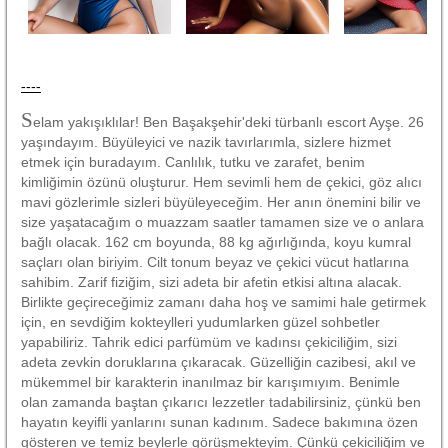
----
S
elam yakışıklılar! Ben Başakşehir'deki türbanlı escort Ayşe. 26
yaşındayım. Büyüleyici ve nazik tavırlarımla, sizlere hizmet
etmek için buradayım. Canlılık, tutku ve zarafet, benim
kimliğimin özünü oluşturur. Hem sevimli hem de çekici, göz alıcı
mavi gözlerimle sizleri büyüleyeceğim. Her anın önemini bilir ve
size yaşatacağım o muazzam saatler tamamen size ve o anlara
bağlı olacak. 162 cm boyunda, 88 kg ağırlığında, koyu kumral
saçları olan biriyim. Cilt tonum beyaz ve çekici vücut hatlarına
sahibim. Zarif fiziğim, sizi adeta bir afetin etkisi altına alacak.
Birlikte geçireceğimiz zamanı daha hoş ve samimi hale getirmek
için, en sevdiğim kokteylleri yudumlarken güzel sohbetler
yapabiliriz. Tahrik edici parfümüm ve kadınsı çekiciliğim, sizi
adeta zevkin doruklarına çıkaracak. Güzelliğin cazibesi, akıl ve
mükemmel bir karakterin inanılmaz bir karışımıyım. Benimle
olan zamanda baştan çıkarıcı lezzetler tadabilirsiniz, çünkü ben
hayatın keyifli yanlarını sunan kadınım. Sadece bakımına özen
gösteren ve temiz beylerle görüşmekteyim. Çünkü çekiciliğim ve