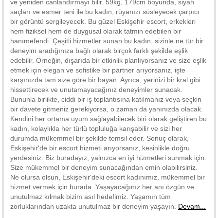
ve yeniden canlandırmayı bilir. 59kg, 179cm boyunda, siyah
saçları ve esmer teni ile bu kadın, rüyanızı süsleyecek çarpıcı
bir görüntü sergileyecek. Bu güzel Eskişehir escort, erkekleri
hem fiziksel hem de duygusal olarak tatmin edebilen bir
hanımefendi. Çeşitli hizmetler sunan bu kadın, sizinle ne tür bir
deneyim aradığınıza bağlı olarak birçok farklı şekilde eşlik
edebilir. Örneğin, dışarıda bir etkinlik planlıyorsanız ve size eşlik
etmek için elegan ve sofistike bir partner arıyorsanız, işte
karşınızda tam size göre bir bayan. Ayrıca, yerinizi bir kral gibi
hissettirecek ve unutamayacağınız deneyimler sunacak.
Bununla birlikte, ciddi bir iş toplantısına katılmanız veya seçkin
bir davete gitmeniz gerekiyorsa, o zaman da yanınızda olacak.
Kendini her ortama uyum sağlayabilecek biri olarak geliştiren bu
kadın, kolaylıkla her türlü topluluğa karışabilir ve sizi her
durumda mükemmel bir şekilde temsil eder. Sonuç olarak,
Eskişehir'de bir escort hizmeti arıyorsanız, kesinlikle doğru
yerdesiniz. Biz buradayız, yalnızca en iyi hizmetleri sunmak için.
Size mükemmel bir deneyim sunacağından emin olabilirsiniz.
Ne olursa olsun, Eskişehir'deki escort kadınımız, mükemmel bir
hizmet vermek için burada. Yaşayacağınız her anı özgün ve
unutulmaz kılmak bizim asıl hedefimiz. Yaşamın tüm
zorluklarından uzakta unutulmaz bir deneyim yaşayın.
Devam...