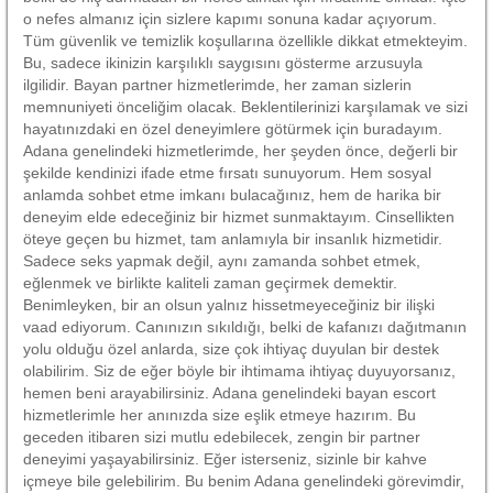
o nefes almanız için sizlere kapımı sonuna kadar açıyorum.
Tüm güvenlik ve temizlik koşullarına özellikle dikkat etmekteyim.
Bu, sadece ikinizin karşılıklı saygısını gösterme arzusuyla
ilgilidir. Bayan partner hizmetlerimde, her zaman sizlerin
memnuniyeti önceliğim olacak. Beklentilerinizi karşılamak ve sizi
hayatınızdaki en özel deneyimlere götürmek için buradayım.
Adana genelindeki hizmetlerimde, her şeyden önce, değerli bir
şekilde kendinizi ifade etme fırsatı sunuyorum. Hem sosyal
anlamda sohbet etme imkanı bulacağınız, hem de harika bir
deneyim elde edeceğiniz bir hizmet sunmaktayım. Cinsellikten
öteye geçen bu hizmet, tam anlamıyla bir insanlık hizmetidir.
Sadece seks yapmak değil, aynı zamanda sohbet etmek,
eğlenmek ve birlikte kaliteli zaman geçirmek demektir.
Benimleyken, bir an olsun yalnız hissetmeyeceğiniz bir ilişki
vaad ediyorum. Canınızın sıkıldığı, belki de kafanızı dağıtmanın
yolu olduğu özel anlarda, size çok ihtiyaç duyulan bir destek
olabilirim. Siz de eğer böyle bir ihtimama ihtiyaç duyuyorsanız,
hemen beni arayabilirsiniz. Adana genelindeki bayan escort
hizmetlerimle her anınızda size eşlik etmeye hazırım. Bu
geceden itibaren sizi mutlu edebilecek, zengin bir partner
deneyimi yaşayabilirsiniz. Eğer isterseniz, sizinle bir kahve
içmeye bile gelebilirim. Bu benim Adana genelindeki görevimdir,