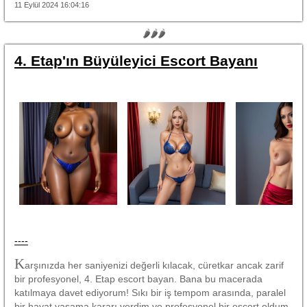
11 Eylül 2024 16:04:16
🌶🌶🌶
4. Etap'ın Büyüleyici Escort Bayanı
----
K
arşınızda her saniyenizi değerli kılacak, cüretkar ancak zarif
bir profesyonel, 4. Etap escort bayan. Bana bu macerada
katılmaya davet ediyorum! Sıkı bir iş tempom arasında, paralel
bir hayat yaşama kararı verdim ve profesyonel bir escort oldum.