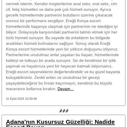
vermek isterim. Kendisi müşterilerine anal seks, oral seks, cim
cif, fetiş hizmetleri ve daha pek çok hizmeti sunuyor. Ayrıca
gecelik hizmetlerinde partnerini bulutların üzerine çıkaracak
sınırsız bir performans sergiliyor. Ereğli Konya escort
hizmetlerinde başarıya ulaşmak için partnerinin ne istediğini iyi
biliyor. Dolayısıyla karşısındaki partnerini tatmin etmek için her
türlü hizmeti sunuyor. Bu sayede de erkeklerin bu bölgede
aradıkları hizmeti bulmalarını sağlıyor. Sonuç olarak Ereğli
Konya escort hizmetlerinde yeni bir yıldızın doğuşunu izliyoruz.
Partnerlerine unutulmaz anlar yaşatan bu bayan, hizmetlerinde
kaliteyi ve tutkuyu bir arada sunuyor. Siz de kendinize bir iyilik
yapmak ve hayatınıza yeni bir heyecan katmak istiyorsanız,
Ereğli escort seçeneklerini değerlendirebilir ve bu güzel bayanla
buluşabilirsiniz. Zevkli anları ve unutulmaz bir geceyi
yaşayabileceğiniz bu fırsatı kaçırmayın, kendinizi bu büyülü
maceranın kollarına bırakın.
Devam...
11 Eylül 2024 10:30:46
🌶🌶🌶
Adana'nın Kusursuz Güzelliği: Nadide