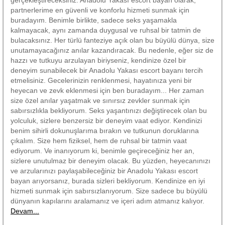
partnerlerime en güvenli ve konforlu hizmeti sunmak için
buradayım. Benimle birlikte, sadece seks yaşamakla
kalmayacak, aynı zamanda duygusal ve ruhsal bir tatmin de
bulacaksınız. Her türlü fanteziye açık olan bu büyülü dünya, size
unutamayacağınız anılar kazandıracak. Bu nedenle, eğer siz de
hazzı ve tutkuyu arzulayan biriyseniz, kendinize özel bir
deneyim sunabilecek bir Anadolu Yakası escort bayanı tercih
etmelisiniz. Gecelerinizin renklenmesi, hayatınıza yeni bir
heyecan ve zevk eklenmesi için ben buradayım... Her zaman
size özel anılar yaşatmak ve sınırsız zevkler sunmak için
sabırsızlıkla bekliyorum. Seks yaşantınızı değiştirecek olan bu
yolculuk, sizlere benzersiz bir deneyim vaat ediyor. Kendinizi
benim sihirli dokunuşlarıma bırakın ve tutkunun doruklarına
çıkalım. Size hem fiziksel, hem de ruhsal bir tatmin vaat
ediyorum. Ve inanıyorum ki, benimle geçireceğiniz her an,
sizlere unutulmaz bir deneyim olacak. Bu yüzden, heyecanınızı
ve arzularınızı paylaşabileceğiniz bir Anadolu Yakası escort
bayan arıyorsanız, burada sizleri bekliyorum. Kendinize en iyi
hizmeti sunmak için sabırsızlanıyorum. Size sadece bu büyülü
dünyanın kapılarını aralamanız ve içeri adım atmanız kalıyor.
Devam...