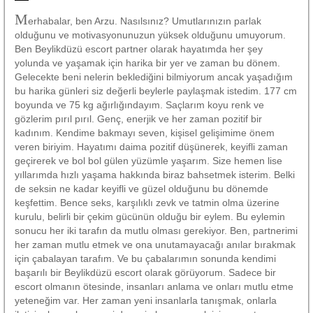
M
erhabalar, ben Arzu. Nasılsınız? Umutlarınızın parlak
olduğunu ve motivasyonunuzun yüksek olduğunu umuyorum.
Ben Beylikdüzü escort partner olarak hayatımda her şey
yolunda ve yaşamak için harika bir yer ve zaman bu dönem.
Gelecekte beni nelerin beklediğini bilmiyorum ancak yaşadığım
bu harika günleri siz değerli beylerle paylaşmak istedim. 177 cm
boyunda ve 75 kg ağırlığındayım. Saçlarım koyu renk ve
gözlerim pırıl pırıl. Genç, enerjik ve her zaman pozitif bir
kadınım. Kendime bakmayı seven, kişisel gelişimime önem
veren biriyim. Hayatımı daima pozitif düşünerek, keyifli zaman
geçirerek ve bol bol gülen yüzümle yaşarım. Size hemen lise
yıllarımda hızlı yaşama hakkında biraz bahsetmek isterim. Belki
de seksin ne kadar keyifli ve güzel olduğunu bu dönemde
keşfettim. Bence seks, karşılıklı zevk ve tatmin olma üzerine
kurulu, belirli bir çekim gücünün olduğu bir eylem. Bu eylemin
sonucu her iki tarafın da mutlu olması gerekiyor. Ben, partnerimi
her zaman mutlu etmek ve ona unutamayacağı anılar bırakmak
için çabalayan tarafım. Ve bu çabalarımın sonunda kendimi
başarılı bir Beylikdüzü escort olarak görüyorum. Sadece bir
escort olmanın ötesinde, insanları anlama ve onları mutlu etme
yeteneğim var. Her zaman yeni insanlarla tanışmak, onlarla