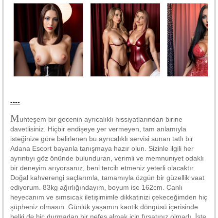
----
M
uhteşem bir gecenin ayrıcalıklı hissiyatlarından birine
davetlisiniz. Hiçbir endişeye yer vermeyen, tam anlamıyla
isteğinize göre belirlenen bu ayrıcalıklı servisi sunan tatlı bir
Adana Escort bayanla tanışmaya hazır olun. Sizinle ilgili her
ayrıntıyı göz önünde bulunduran, verimli ve memnuniyet odaklı
bir deneyim arıyorsanız, beni tercih etmeniz yeterli olacaktır.
Doğal kahverengi saçlarımla, tamamıyla özgün bir güzellik vaat
ediyorum. 83kg ağırlığındayım, boyum ise 162cm. Canlı
heyecanım ve sımsıcak iletişimimle dikkatinizi çekeceğimden hiç
şüpheniz olmasın. Günlük yaşamın kaotik döngüsü içerisinde
belki de hiç durmadan bir nefes almak için fırsatınız olmadı. İşte