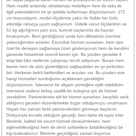
Hem maddi anlamda rahatlamayı hedefliyor hem de seks ile
ilgili yeteneklerimi en iyi şekilde kullanmayı düşünüyorum. 172
cm boyundayım, model ölçülerine yakın bir fizikle her türlü
etkinliğe rahatça uyum sağlıyorum. Üstelik vücut ölçülerimin ve
51 kg ağırlığımın yanı sıra, kumral saçlarımla da hayran
bırakıyorum. Beni gördüğünüz anda tüm dikkatinizi üzerime
çekeceğimden eminim. Escortluk hizmeti sunarken, hem size
özel bir deneyim sağlamaya özen gösteriyorum hem de kendimi
güvende hissetmek önemli benim için. Bu yüzden genelde 4.
etap'taki lüks otellerde çalışmayı tercih ediyorum. Burası hem
benim hem de sizin güvenliğinizi sağlayabilen en iyi yerlerden
biri. Herkesin belirli beklentileri ve arzuları var. Bu yüzden size
hangi hizmetleri sunduğumu açıklamam gerektiğini
düşünüyorum. İsterseniz bir akşam yemeğine eşlik edebilirim,
isterseniz sadece birkaç saatlik bir buluşma için de hizmet
verebilirim. Partnerlerime elit bir hizmet sunarken, karşılıklı zevk
aldığımız geceleri düzenlemekte özgür olduğumuzu unutmayın.
Hayatı her zaman farklı pencerelerden görmeye bayılırım.
Dolayısıyla burada olduğum gerçeği, beni daha da eşsiz kılar.
Benimle, kaliteli bir escort hizmeti deneyimlerken, hem
eğlenebileceğiniz hem de derin sohbetlere dalabileceğiniz bir
kişi bulacaksınız. Benimle geçirdiğiniz zaman boyunca