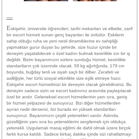
----
E
skişehir, üniversite öğrencileri, tarihi mekanları ve elbette, zarif
bir escort hizmeti sunan genç bayanları ile ünlüdür. Eskilerin
sahip olduğu ruha ve yeni nesil dinamiklerine ev sahipliği
yapmaktan gurur duyan bu şehirde, size huzur içinde bir
deneyim yaşatabilecek o özel kadını bulmak kesinlikle zor bir iş
değildir. Bizim bayanımızın sizlere sunduğu hizmet, kesinlikle
standartların çok üzerinde olacak. 59 kg ağırlığında, 179 cm
boyunda, buğday tenli ve siyah saçlı bir dilber. Zerafeti ve
asilliğiyle, her türlü sosyal etkinlikte size eşlik etmeye hazır.
Eskişehir escort hizmetimizi bir deneyim olarak görebilirsiniz. Bu
deneyim sadece sizin ve escort kadınınız arasında paylaşılacak
özel bir andır. Geleneksel escort hizmetlerinin yanı sıra, geniş
bir hizmet yelpazesi de sunuyoruz. Bizi diğer hizmetlerden
ayıran nedir derseniz, biz burada en yüksek standartları
sunuyoruz. Bayanımızın çeşitli yetenekleri vardır. Aslında,
güzelliğinin yanı sıra bu yeteneklerini sergilemek için oldukça
yetenekli. Uygulamalı masaj eğitimi de dahil olmak üzere birçok
farklı kursa katıldı. Sadece birkaç dakika içinde sizi rahatlatmayı