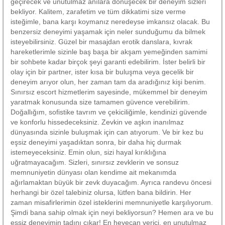
geçirecek ve unutulmaz anılara dönüşecek bir deneyim sizleri
bekliyor. Kalitem, zarafetim ve tüm dikkatimi size verme
isteğimle, bana karşı koymanız neredeyse imkansız olacak. Bu
benzersiz deneyimi yaşamak için neler sunduğumu da bilmek
isteyebilirsiniz. Güzel bir masajdan erotik danslara, kıvrak
hareketlerimle sizinle baş başa bir akşam yemeğinden samimi
bir sohbete kadar birçok şeyi garanti edebilirim. İster belirli bir
olay için bir partner, ister kısa bir buluşma veya gecelik bir
deneyim arıyor olun, her zaman tam da aradığınız kişi benim.
Sınırsız escort hizmetlerim sayesinde, mükemmel bir deneyim
yaratmak konusunda size tamamen güvence verebilirim.
Doğallığım, sofistike tavrım ve çekiciliğimle, kendinizi güvende
ve konforlu hissedeceksiniz. Zevkin ve aşkın inanılmaz
dünyasında sizinle buluşmak için can atıyorum. Ve bir kez bu
eşsiz deneyimi yaşadıktan sonra, bir daha hiç durmak
istemeyeceksiniz. Emin olun, sizi hayal kırıklığına
uğratmayacağım. Sizleri, sınırsız zevklerin ve sonsuz
memnuniyetin dünyası olan kendime ait mekanımda
ağırlamaktan büyük bir zevk duyacağım. Ayrıca randevu öncesi
herhangi bir özel talebiniz olursa, lütfen bana bildirin. Her
zaman misafirlerimin özel isteklerini memnuniyetle karşılıyorum.
Şimdi bana sahip olmak için neyi bekliyorsun? Hemen ara ve bu
eşsiz deneyimin tadını çıkar! En heyecan verici, en unutulmaz