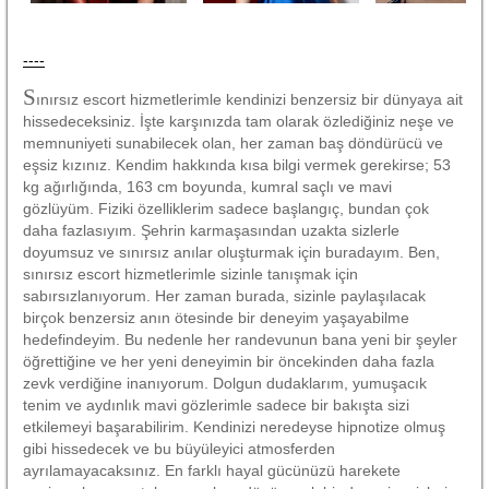
----
S
ınırsız escort hizmetlerimle kendinizi benzersiz bir dünyaya ait
hissedeceksiniz. İşte karşınızda tam olarak özlediğiniz neşe ve
memnuniyeti sunabilecek olan, her zaman baş döndürücü ve
eşsiz kızınız. Kendim hakkında kısa bilgi vermek gerekirse; 53
kg ağırlığında, 163 cm boyunda, kumral saçlı ve mavi
gözlüyüm. Fiziki özelliklerim sadece başlangıç, bundan çok
daha fazlasıyım. Şehrin karmaşasından uzakta sizlerle
doyumsuz ve sınırsız anılar oluşturmak için buradayım. Ben,
sınırsız escort hizmetlerimle sizinle tanışmak için
sabırsızlanıyorum. Her zaman burada, sizinle paylaşılacak
birçok benzersiz anın ötesinde bir deneyim yaşayabilme
hedefindeyim. Bu nedenle her randevunun bana yeni bir şeyler
öğrettiğine ve her yeni deneyimin bir öncekinden daha fazla
zevk verdiğine inanıyorum. Dolgun dudaklarım, yumuşacık
tenim ve aydınlık mavi gözlerimle sadece bir bakışta sizi
etkilemeyi başarabilirim. Kendinizi neredeyse hipnotize olmuş
gibi hissedecek ve bu büyüleyici atmosferden
ayrılamayacaksınız. En farklı hayal gücünüzü harekete