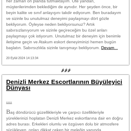
her zaman ön planda tutmaktayım. Öte yandan,
müşterilerimden beklediğim de aynıdır. Her şeyden önce, bir
beyin kalite ve sınıf anlayışını takdir ediyorum. Ben buradayım
ve sizinle bu unutulmaz deneyimi paylaşmayı dört gözle
bekliyorum. Öyleyse neden bekliyorsunuz? Artık
sabırsızlanıyorum ve sizinle geçireceğim bu özel anları
paylaşmayı çok istiyorum. Unutulmaz bir deneyim için benimle
iletişime geçin ve Atakum eskort deneyiminizi hemen bugün
başlatın. Sabırsızlıkla sizinle tanışmayı bekliyorum.
Devam...
20 Eylül 2024 14:13:34
🌶🌶🌶
Denizli Merkez Escortlarının Büyüleyici
Dünyası
----
B
aş döndürücü güzellikleriyle ve çarpıcı özellikleriyle
yüreklerinizi hoplatan Denizli Merkez eskortlarına dair en doğru
adres burası. Erkekleri olumlu ve özgüven dolu bir atmosfere
sürükleyen, onları dikkat çeken bir meleğin yanında