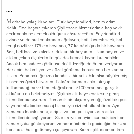
----
M
erhaba yakışıklı ve tatlı Türk beyefendileri, benim adım
Nehir. Size baştan çıkaran Şişli escort hizmetlerimle hoş vakit
geçirmenin ne demek olduğunu göstereceğim. Beyefendileri
evinde ya da otel odalarında ağırlayan, hafif kıvırcık saçlı, bal
rengi gözlü ve 179 cm boyunda, 77 kg ağırlığında bir bayanım.
Ben, beli ince ve kalçaları dolgun bir bayanım. Uzun boyum ve
dikkat çeken ölçülerim ile göz dolduracak kıvrımlara sahibim.
Ancak ben sadece görünüşe değil, içeriğe de önem veriyorum.
Her daim bakımlıyım ve güzel görünme konusunda her zaman
titizim. Bana baktığınızda kendinizi bir anlık bile olsa büyülenmiş
hissedeceğinizi biliyorum. Fotoğraflarımda asla fotoşop
kullanmadığımı ve tüm fotoğrafların %100 oranında gerçek
olduğunu da belirtmeliyim. Şişli'nin elit beyefendilerine geniş
hizmetler sunuyorum. Romantik bir akşam yemeği, özel bir gece
veya rahatlatıcı bir masaj hizmetiyle sizi rahatlatabilirim. Aynı
zamanda kucak dansı, striptiz ve tüm pozisyonlarda seks
hizmetleri de sağlıyorum. Size en iyi deneyimi sunmak için her
zaman çaba gösteriyorum ve her müşterimle geçirdiğim her anı
benzersiz hale getirmeye çalışıyorum. Bana eşlik ederken tam