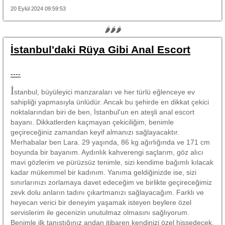
20 Eylül 2024 09:59:53
🌶🌶🌶
İstanbul'daki Rüya Gibi Anal Escort
----
İ
stanbul, büyüleyici manzaraları ve her türlü eğlenceye ev
sahipliği yapmasıyla ünlüdür. Ancak bu şehirde en dikkat çekici
noktalarından biri de ben, İstanbul'un en ateşli anal escort
bayanı. Dikkatlerden kaçmayan çekiciliğim, benimle
geçireceğiniz zamandan keyif almanızı sağlayacaktır.
Merhabalar ben Lara. 29 yaşında, 86 kg ağırlığında ve 171 cm
boyunda bir bayanım. Aydınlık kahverengi saçlarım, göz alıcı
mavi gözlerim ve pürüzsüz tenimle, sizi kendime bağımlı kılacak
kadar mükemmel bir kadınım. Yanıma geldiğinizde ise, sizi
sınırlarınızı zorlamaya davet edeceğim ve birlikte geçireceğimiz
zevk dolu anların tadını çıkartmanızı sağlayacağım. Farklı ve
heyecan verici bir deneyim yaşamak isteyen beylere özel
servislerim ile gecenizin unutulmaz olmasını sağlıyorum.
Benimle ilk tanıştığınız andan itibaren kendinizi özel hissedecek,