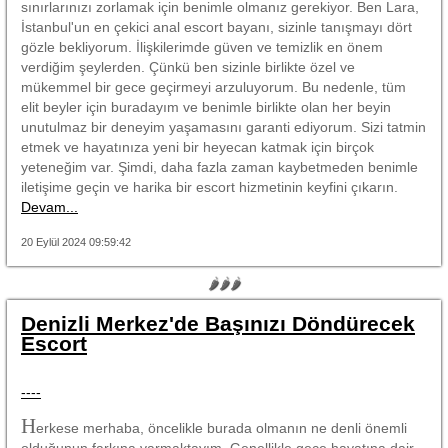
sınırlarınızı zorlamak için benimle olmanız gerekiyor. Ben Lara,
İstanbul'un en çekici anal escort bayanı, sizinle tanışmayı dört
gözle bekliyorum. İlişkilerimde güven ve temizlik en önem
verdiğim şeylerden. Çünkü ben sizinle birlikte özel ve
mükemmel bir gece geçirmeyi arzuluyorum. Bu nedenle, tüm
elit beyler için buradayım ve benimle birlikte olan her beyin
unutulmaz bir deneyim yaşamasını garanti ediyorum. Sizi tatmin
etmek ve hayatınıza yeni bir heyecan katmak için birçok
yeteneğim var. Şimdi, daha fazla zaman kaybetmeden benimle
iletişime geçin ve harika bir escort hizmetinin keyfini çıkarın.
Devam...
20 Eylül 2024 09:59:42
🌶🌶🌶
Denizli Merkez'de Başınızı Döndürecek
Escort
----
H
erkese merhaba, öncelikle burada olmanın ne denli önemli
olduğunun farkına varmaktayım. Genellikle gece hayatına dair