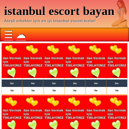
istanbul escort bayan
Ateşli erkekler için en iyi İstanbul escort kızlar!
☰
☁
ilan
ilan
ilan
ilan
ilan
ilan
Ver
Ver
Ver
Ver
Ver
Ver