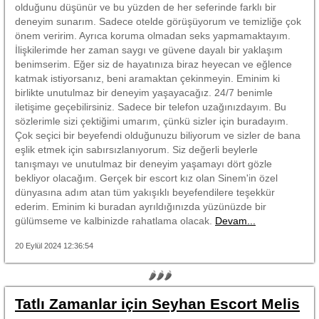
olduğunu düşünür ve bu yüzden de her seferinde farklı bir
deneyim sunarım. Sadece otelde görüşüyorum ve temizliğe çok
önem veririm. Ayrıca koruma olmadan seks yapmamaktayım.
İlişkilerimde her zaman saygı ve güvene dayalı bir yaklaşım
benimserim. Eğer siz de hayatınıza biraz heyecan ve eğlence
katmak istiyorsanız, beni aramaktan çekinmeyin. Eminim ki
birlikte unutulmaz bir deneyim yaşayacağız. 24/7 benimle
iletişime geçebilirsiniz. Sadece bir telefon uzağınızdayım. Bu
sözlerimle sizi çektiğimi umarım, çünkü sizler için buradayım.
Çok seçici bir beyefendi olduğunuzu biliyorum ve sizler de bana
eşlik etmek için sabırsızlanıyorum. Siz değerli beylerle
tanışmayı ve unutulmaz bir deneyim yaşamayı dört gözle
bekliyor olacağım. Gerçek bir escort kız olan Sinem'in özel
dünyasına adım atan tüm yakışıklı beyefendilere teşekkür
ederim. Eminim ki buradan ayrıldığınızda yüzünüzde bir
gülümseme ve kalbinizde rahatlama olacak.
Devam...
20 Eylül 2024 12:36:54
🌶🌶🌶
Tatlı Zamanlar için Seyhan Escort Melis