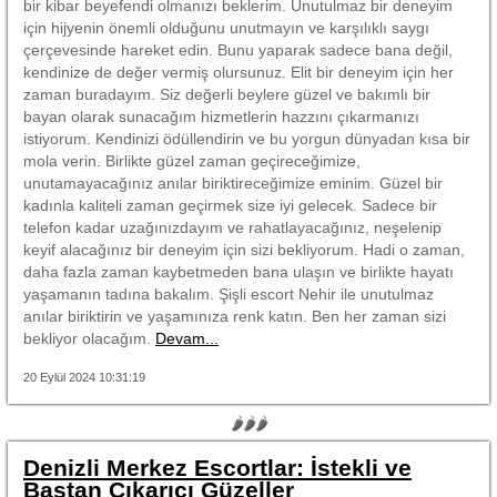
bir kibar beyefendi olmanızı beklerim. Unutulmaz bir deneyim
için hijyenin önemli olduğunu unutmayın ve karşılıklı saygı
çerçevesinde hareket edin. Bunu yaparak sadece bana değil,
kendinize de değer vermiş olursunuz. Elit bir deneyim için her
zaman buradayım. Siz değerli beylere güzel ve bakımlı bir
bayan olarak sunacağım hizmetlerin hazzını çıkarmanızı
istiyorum. Kendinizi ödüllendirin ve bu yorgun dünyadan kısa bir
mola verin. Birlikte güzel zaman geçireceğimize,
unutamayacağınız anılar biriktireceğimize eminim. Güzel bir
kadınla kaliteli zaman geçirmek size iyi gelecek. Sadece bir
telefon kadar uzağınızdayım ve rahatlayacağınız, neşelenip
keyif alacağınız bir deneyim için sizi bekliyorum. Hadi o zaman,
daha fazla zaman kaybetmeden bana ulaşın ve birlikte hayatı
yaşamanın tadına bakalım. Şişli escort Nehir ile unutulmaz
anılar biriktirin ve yaşamınıza renk katın. Ben her zaman sizi
bekliyor olacağım.
Devam...
20 Eylül 2024 10:31:19
🌶🌶🌶
Denizli Merkez Escortlar: İstekli ve
Baştan Çıkarıcı Güzeller