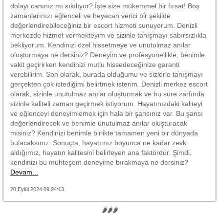
dolayı canınız mı sıkılıyor? İşte size mükemmel bir fırsat! Boş
zamanlarınızı eğlenceli ve heyecan verici bir şekilde
değerlendirebileceğiniz bir escort hizmeti sunuyorum. Denizli
merkezde hizmet vermekteyim ve sizinle tanışmayı sabırsızlıkla
bekliyorum. Kendinizi özel hissetmeye ve unutulmaz anılar
oluşturmaya ne dersiniz? Deneyim ve profesyonellikle, benimle
vakit geçirirken kendinizi mutlu hissedeceğinize garanti
verebilirim. Son olarak, burada olduğumu ve sizlerle tanışmayı
gerçekten çok istediğimi belirtmek isterim. Denizli merkez escort
olarak, sizinle unutulmaz anılar oluşturmak ve bu süre zarfında
sizinle kaliteli zaman geçirmek istiyorum. Hayatınızdaki kaliteyi
ve eğlenceyi deneyimlemek için hala bir şansınız var. Bu şansı
değerlendirecek ve benimle unutulmaz anılar oluşturacak
misiniz? Kendinizi benimle birlikte tamamen yeni bir dünyada
bulacaksınız. Sonuçta, hayatımız boyunca ne kadar zevk
aldığımız, hayatın kalitesini belirleyen ana faktördür. Şimdi,
kendinizi bu muhteşem deneyime bırakmaya ne dersiniz?
Devam...
20 Eylül 2024 09:24:13
🌶🌶🌶