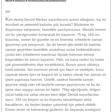
----
K
im demiş Denizli Merkez escortlarının acemi olduğunu, hiç mi
tecrübeli ve yetenekli kadınlar yok burada? Böylesine bir
düşünceye sahipseniz, kesinlikle yanılıyorsunuz. Mesela hemen
sizi bu yanılgınızdan kurtaracak bir bayanım, 75 kg, 164 cm
boyunda, esmer bir güzelim ve en önemlisi, erkeklerle zaman
geçirmeyi çok seviyorum. Siz de benim gibi istekli bir kadınla
zaman geçirirken kesinlikle unutulmaz anılar biriktirebilirsiniz,
çünkü ben erkeklerimi inanılmaz ölçüde memnun etmeyi
başarabilen bir escort bayanım. Peki, siz bana neden bu kadar
çok güvenebilirsiniz diye sorabilirsiniz. Bunun yanıtı oldukça
basit aslında. Sizi memnun etmek için hazır ve istekliyim, bunu
yapmak benim işim ve başarılı bir iş kadını olarak her zaman en
iyisini yapmaya hazırım. Üstelik, sadece benimle zaman
geçirme isteği olan elit beylerle zaman geçiriyorum ve bu da
işime olan saygıyı artıran bir faktör. 75kg ağırlığında, dolgun
vücut hatlarına sahip olmam beni diğer Denizli escortlardan
ayırır. 164 cm boyum ve bu boyumu tamamlayan seksi
bacaklarım, siz beyleri baştan çıkarmak için yeterli olabilir.
Esmer tenim ve kahverengi gözlerim, bir bayanda aradığınız