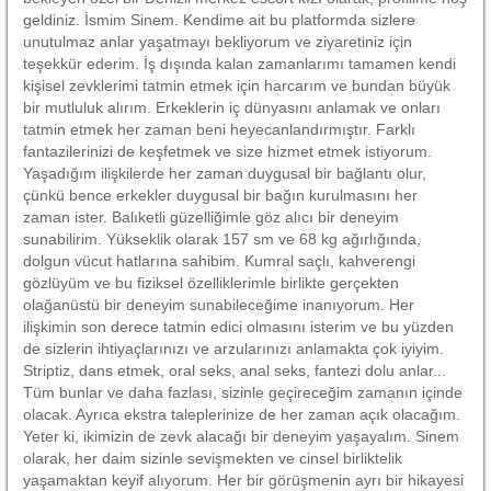
geldiniz. İsmim Sinem. Kendime ait bu platformda sizlere
unutulmaz anlar yaşatmayı bekliyorum ve ziyaretiniz için
teşekkür ederim. İş dışında kalan zamanlarımı tamamen kendi
kişisel zevklerimi tatmin etmek için harcarım ve bundan büyük
bir mutluluk alırım. Erkeklerin iç dünyasını anlamak ve onları
tatmin etmek her zaman beni heyecanlandırmıştır. Farklı
fantazilerinizi de keşfetmek ve size hizmet etmek istiyorum.
Yaşadığım ilişkilerde her zaman duygusal bir bağlantı olur,
çünkü bence erkekler duygusal bir bağın kurulmasını her
zaman ister. Balıketli güzelliğimle göz alıcı bir deneyim
sunabilirim. Yükseklik olarak 157 sm ve 68 kg ağırlığında,
dolgun vücut hatlarına sahibim. Kumral saçlı, kahverengi
gözlüyüm ve bu fiziksel özelliklerimle birlikte gerçekten
olağanüstü bir deneyim sunabileceğime inanıyorum. Her
ilişkimin son derece tatmin edici olmasını isterim ve bu yüzden
de sizlerin ihtiyaçlarınızı ve arzularınızı anlamakta çok iyiyim.
Striptiz, dans etmek, oral seks, anal seks, fantezi dolu anlar...
Tüm bunlar ve daha fazlası, sizinle geçireceğim zamanın içinde
olacak. Ayrıca ekstra taleplerinize de her zaman açık olacağım.
Yeter ki, ikimizin de zevk alacağı bir deneyim yaşayalım. Sinem
olarak, her daim sizinle sevişmekten ve cinsel birliktelik
yaşamaktan keyif alıyorum. Her bir görüşmenin ayrı bir hikayesi