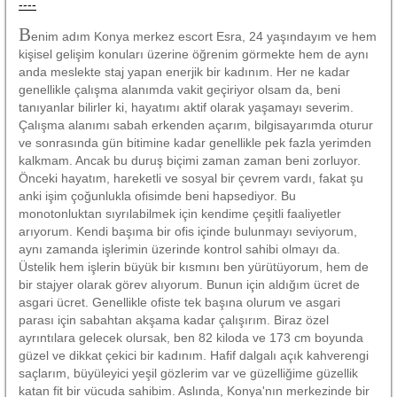
----
B
enim adım Konya merkez escort Esra, 24 yaşındayım ve hem
kişisel gelişim konuları üzerine öğrenim görmekte hem de aynı
anda meslekte staj yapan enerjik bir kadınım. Her ne kadar
genellikle çalışma alanımda vakit geçiriyor olsam da, beni
tanıyanlar bilirler ki, hayatımı aktif olarak yaşamayı severim.
Çalışma alanımı sabah erkenden açarım, bilgisayarımda oturur
ve sonrasında gün bitimine kadar genellikle pek fazla yerimden
kalkmam. Ancak bu duruş biçimi zaman zaman beni zorluyor.
Önceki hayatım, hareketli ve sosyal bir çevrem vardı, fakat şu
anki işim çoğunlukla ofisimde beni hapsediyor. Bu
monotonluktan sıyrılabilmek için kendime çeşitli faaliyetler
arıyorum. Kendi başıma bir ofis içinde bulunmayı seviyorum,
aynı zamanda işlerimin üzerinde kontrol sahibi olmayı da.
Üstelik hem işlerin büyük bir kısmını ben yürütüyorum, hem de
bir stajyer olarak görev alıyorum. Bunun için aldığım ücret de
asgari ücret. Genellikle ofiste tek başına olurum ve asgari
parası için sabahtan akşama kadar çalışırım. Biraz özel
ayrıntılara gelecek olursak, ben 82 kiloda ve 173 cm boyunda
güzel ve dikkat çekici bir kadınım. Hafif dalgalı açık kahverengi
saçlarım, büyüleyici yeşil gözlerim var ve güzelliğime güzellik
katan fit bir vücuda sahibim. Aslında, Konya'nın merkezinde bir