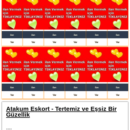
ilan
ilan
ilan
ilan
ilan
ilan
Ver
Ver
Ver
Ver
Ver
Ver
ilan
ilan
ilan
ilan
ilan
ilan
Ver
Ver
Ver
Ver
Ver
Ver
Atakum Eskort - Tertemiz ve Eşsiz Bir
Güzellik
----