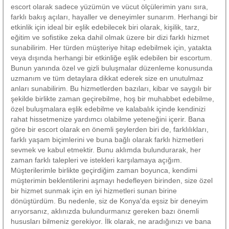
escort olarak sadece yüzümün ve vücut ölçülerimin yanı sıra,
farklı bakış açıları, hayaller ve deneyimler sunarım. Herhangi bir
etkinlik için ideal bir eşlik edebilecek biri olarak, kişilik, tarz,
eğitim ve sofistike zeka dahil olmak üzere bir dizi farklı hizmet
sunabilirim. Her türden müşteriye hitap edebilmek için, yatakta
veya dışında herhangi bir etkinliğe eşlik edebilen bir escortum.
Bunun yanında özel ve gizli buluşmalar düzenleme konusunda
uzmanım ve tüm detaylara dikkat ederek size en unutulmaz
anları sunabilirim. Bu hizmetlerden bazıları, kibar ve saygılı bir
şekilde birlikte zaman geçirebilme, hoş bir muhabbet edebilme,
özel buluşmalara eşlik edebilme ve kalabalık içinde kendinizi
rahat hissetmenize yardımcı olabilme yeteneğini içerir. Bana
göre bir escort olarak en önemli şeylerden biri de, farklılıkları,
farklı yaşam biçimlerini ve buna bağlı olarak farklı hizmetleri
sevmek ve kabul etmektir. Bunu aklımda bulundurarak, her
zaman farklı talepleri ve istekleri karşılamaya açığım.
Müşterilerimle birlikte geçirdiğim zaman boyunca, kendimi
müşterimin beklentilerini aşmayı hedefleyen birinden, size özel
bir hizmet sunmak için en iyi hizmetleri sunan birine
dönüştürdüm. Bu nedenle, siz de Konya'da eşsiz bir deneyim
arıyorsanız, aklınızda bulundurmanız gereken bazı önemli
hususları bilmeniz gerekiyor. İlk olarak, ne aradığınızı ve bana