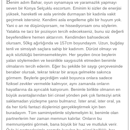
B
enim adım Bahar, oyun oynamaya ve yaramazlık yapmayı
seven bir Konya Selçuklu escortum. Eminim ki sizler de enerjisi
yüksek, hareketli ve asla yerinde durmayan bir kadınla vakit
geçirmek istersiniz. Kendimi asla engelleme gibi bir huyum yok.
Yani o an ne düşünüyorsam, ne hissediyorsam onu söylerim.
Yatakta ne tarz bir pozisyon tercih edecekseniz, bunu siz değerli
beyefendilere hemen aktarırım. Kendimden bahsedecek
olursam, 50kg ağırlığında ve 157cm boyundayım. Uzun, buğday
tenli ve simsiyah saçlara sahip bir kadınım. Dürüst olmayı ve
açık sözlülüğü benimsemekteyim. Her şeyden önce beylerin
yalan söylemeden ve kesinlikle saygısızlık etmeden benimle
olmalarını tercih ederim. Eğer bu şekilde bir saygı çerçevesinde
beraber olursak, tekrar tekrar bir araya gelmekte sakınca
görmem. Beylerle geçirdiğim vakit boyunca onlara sadece
fiziksel zevkler vermekle kalmıyor, aynı zamanda onların
hayatlarına da ayrıcalık katıyorum. Benimle birlikte olmanın en
büyük avantajlarından biri cinsel yönden pek çok fanteziyi artık
saklamadan yüzleşme şansı bulmanız. İster anal, ister oral, ya
da her türlü fantazi düşlerinizi gerçekleştirmek için ben
buradayım. Tüm samimiyetimle söylemeliyim ki, benimle olan
partnerlerim her zaman memnun kalırlar. Onların bu
memnuniyetini görmek, bana büyük bir haz ve mutluluk verir.
Öyle ki partnerlerimle aramda kurulan bu güzel bağlılık, her