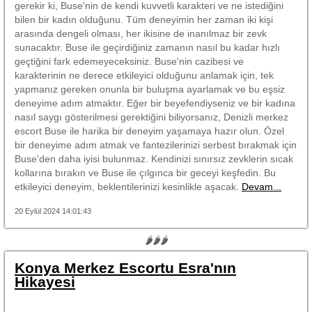
gerekir ki, Buse'nin de kendi kuvvetli karakteri ve ne istediğini
bilen bir kadın olduğunu. Tüm deneyimin her zaman iki kişi
arasında dengeli olması, her ikisine de inanılmaz bir zevk
sunacaktır. Buse ile geçirdiğiniz zamanın nasıl bu kadar hızlı
geçtiğini fark edemeyeceksiniz. Buse'nin cazibesi ve
karakterinin ne derece etkileyici olduğunu anlamak için, tek
yapmanız gereken onunla bir buluşma ayarlamak ve bu eşsiz
deneyime adım atmaktır. Eğer bir beyefendiyseniz ve bir kadına
nasıl saygı gösterilmesi gerektiğini biliyorsanız, Denizli merkez
escort Buse ile harika bir deneyim yaşamaya hazır olun. Özel
bir deneyime adım atmak ve fantezilerinizi serbest bırakmak için
Buse'den daha iyisi bulunmaz. Kendinizi sınırsız zevklerin sıcak
kollarına bırakın ve Buse ile çılgınca bir geceyi keşfedin. Bu
etkileyici deneyim, beklentilerinizi kesinlikle aşacak.
Devam...
20 Eylül 2024 14:01:43
🌶🌶🌶
Konya Merkez Escortu Esra'nın
Hikayesi