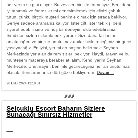
her yerim su gibi oluyor. Bu zevkleri birlikte tatmalıyız. Beni daha
iyi tanımak ve fantezilerimi deneyimlemek için elinizi çabuk
tutun, çünkü birçok müşteri benimle olmak için sırada bekliyor.
Geriye sadece aramanız kalıyor. İster çift, ister tek kişi beni
ziyaret edebilirsiniz ve hoş bir deneyim elde edebilirsiniz.
Şimdiden sizleri özlemle bekliyorum. Size daha fazlasını
anlatacağım ve birlikte unutulmaz anılar biriktireceğimiz bir gece
yaşayacağız. En iyisi, yerimi en baştan belirtmek: Seyhan
Merkezinde yer alan dairem sizleri bekliyor. Haydi, arayın ve bu
muhteşem maceraya beraber atılalım. Kendi yerim Seyhan
Merkezde. Unutmayın, benimle geçireceğiniz her an unutulmaz
olacak. Beni aramanızı dört gözle bekliyorum.
Devam...
20 Eylül 2024 12:18:01
🌶🌶🌶
Selçuklu Escort Baharın Sizlere
Sunacağı Sınırsız Hizmetler
----