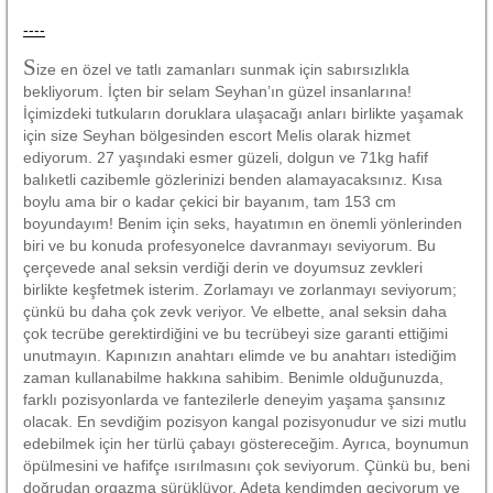
----
S
ize en özel ve tatlı zamanları sunmak için sabırsızlıkla
bekliyorum. İçten bir selam Seyhan’ın güzel insanlarına!
İçimizdeki tutkuların doruklara ulaşacağı anları birlikte yaşamak
için size Seyhan bölgesinden escort Melis olarak hizmet
ediyorum. 27 yaşındaki esmer güzeli, dolgun ve 71kg hafif
balıketli cazibemle gözlerinizi benden alamayacaksınız. Kısa
boylu ama bir o kadar çekici bir bayanım, tam 153 cm
boyundayım! Benim için seks, hayatımın en önemli yönlerinden
biri ve bu konuda profesyonelce davranmayı seviyorum. Bu
çerçevede anal seksin verdiği derin ve doyumsuz zevkleri
birlikte keşfetmek isterim. Zorlamayı ve zorlanmayı seviyorum;
çünkü bu daha çok zevk veriyor. Ve elbette, anal seksin daha
çok tecrübe gerektirdiğini ve bu tecrübeyi size garanti ettiğimi
unutmayın. Kapınızın anahtarı elimde ve bu anahtarı istediğim
zaman kullanabilme hakkına sahibim. Benimle olduğunuzda,
farklı pozisyonlarda ve fantezilerle deneyim yaşama şansınız
olacak. En sevdiğim pozisyon kangal pozisyonudur ve sizi mutlu
edebilmek için her türlü çabayı göstereceğim. Ayrıca, boynumun
öpülmesini ve hafifçe ısırılmasını çok seviyorum. Çünkü bu, beni
doğrudan orgazma sürüklüyor. Adeta kendimden geçiyorum ve