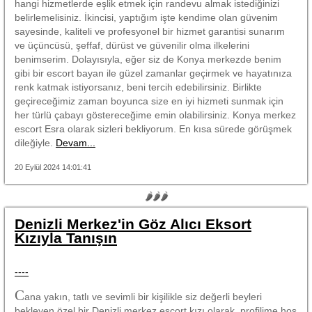
hangi hizmetlerde eşlik etmek için randevu almak istediğinizi
belirlemelisiniz. İkincisi, yaptığım işte kendime olan güvenim
sayesinde, kaliteli ve profesyonel bir hizmet garantisi sunarım
ve üçüncüsü, şeffaf, dürüst ve güvenilir olma ilkelerini
benimserim. Dolayısıyla, eğer siz de Konya merkezde benim
gibi bir escort bayan ile güzel zamanlar geçirmek ve hayatınıza
renk katmak istiyorsanız, beni tercih edebilirsiniz. Birlikte
geçireceğimiz zaman boyunca size en iyi hizmeti sunmak için
her türlü çabayı göstereceğime emin olabilirsiniz. Konya merkez
escort Esra olarak sizleri bekliyorum. En kısa sürede görüşmek
dileğiyle.
Devam...
20 Eylül 2024 14:01:41
🌶🌶🌶
Denizli Merkez'in Göz Alıcı Eksort
Kızıyla Tanışın
----
C
ana yakın, tatlı ve sevimli bir kişilikle siz değerli beyleri
bekleyen özel bir Denizli merkez escort kızı olarak, profilime hoş