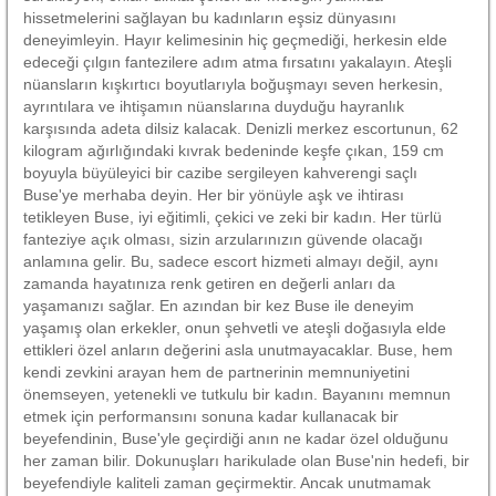
hissetmelerini sağlayan bu kadınların eşsiz dünyasını
deneyimleyin. Hayır kelimesinin hiç geçmediği, herkesin elde
edeceği çılgın fantezilere adım atma fırsatını yakalayın. Ateşli
nüansların kışkırtıcı boyutlarıyla boğuşmayı seven herkesin,
ayrıntılara ve ihtişamın nüanslarına duyduğu hayranlık
karşısında adeta dilsiz kalacak. Denizli merkez escortunun, 62
kilogram ağırlığındaki kıvrak bedeninde keşfe çıkan, 159 cm
boyuyla büyüleyici bir cazibe sergileyen kahverengi saçlı
Buse'ye merhaba deyin. Her bir yönüyle aşk ve ihtirası
tetikleyen Buse, iyi eğitimli, çekici ve zeki bir kadın. Her türlü
fanteziye açık olması, sizin arzularınızın güvende olacağı
anlamına gelir. Bu, sadece escort hizmeti almayı değil, aynı
zamanda hayatınıza renk getiren en değerli anları da
yaşamanızı sağlar. En azından bir kez Buse ile deneyim
yaşamış olan erkekler, onun şehvetli ve ateşli doğasıyla elde
ettikleri özel anların değerini asla unutmayacaklar. Buse, hem
kendi zevkini arayan hem de partnerinin memnuniyetini
önemseyen, yetenekli ve tutkulu bir kadın. Bayanını memnun
etmek için performansını sonuna kadar kullanacak bir
beyefendinin, Buse'yle geçirdiği anın ne kadar özel olduğunu
her zaman bilir. Dokunuşları harikulade olan Buse'nin hedefi, bir
beyefendiyle kaliteli zaman geçirmektir. Ancak unutmamak