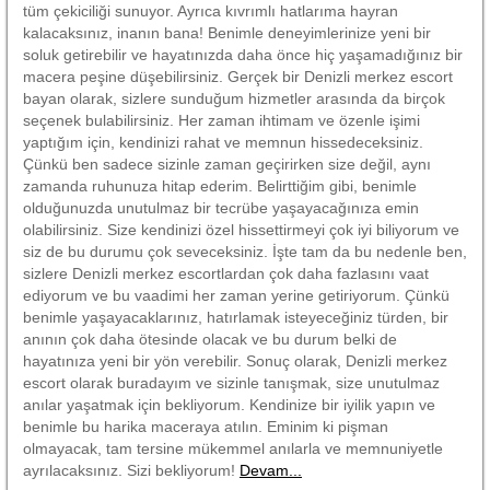
tüm çekiciliği sunuyor. Ayrıca kıvrımlı hatlarıma hayran
kalacaksınız, inanın bana! Benimle deneyimlerinize yeni bir
soluk getirebilir ve hayatınızda daha önce hiç yaşamadığınız bir
macera peşine düşebilirsiniz. Gerçek bir Denizli merkez escort
bayan olarak, sizlere sunduğum hizmetler arasında da birçok
seçenek bulabilirsiniz. Her zaman ihtimam ve özenle işimi
yaptığım için, kendinizi rahat ve memnun hissedeceksiniz.
Çünkü ben sadece sizinle zaman geçirirken size değil, aynı
zamanda ruhunuza hitap ederim. Belirttiğim gibi, benimle
olduğunuzda unutulmaz bir tecrübe yaşayacağınıza emin
olabilirsiniz. Size kendinizi özel hissettirmeyi çok iyi biliyorum ve
siz de bu durumu çok seveceksiniz. İşte tam da bu nedenle ben,
sizlere Denizli merkez escortlardan çok daha fazlasını vaat
ediyorum ve bu vaadimi her zaman yerine getiriyorum. Çünkü
benimle yaşayacaklarınız, hatırlamak isteyeceğiniz türden, bir
anının çok daha ötesinde olacak ve bu durum belki de
hayatınıza yeni bir yön verebilir. Sonuç olarak, Denizli merkez
escort olarak buradayım ve sizinle tanışmak, size unutulmaz
anılar yaşatmak için bekliyorum. Kendinize bir iyilik yapın ve
benimle bu harika maceraya atılın. Eminim ki pişman
olmayacak, tam tersine mükemmel anılarla ve memnuniyetle
ayrılacaksınız. Sizi bekliyorum!
Devam...