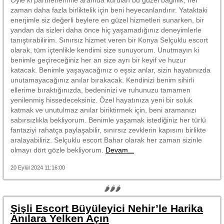
zaman daha fazla birliktelik için beni heyecanlandırır. Yataktaki
enerjimle siz değerli beylere en güzel hizmetleri sunarken, bir
yandan da sizleri daha önce hiç yaşamadığınız deneyimlerle
tanıştırabilirim. Sınırsız hizmet veren bir Konya Selçuklu escort
olarak, tüm içtenlikle kendimi size sunuyorum. Unutmayın ki
benimle geçireceğiniz her an size ayrı bir keyif ve huzur
katacak. Benimle yaşayacağınız o eşsiz anlar, sizin hayatınızda
unutamayacağınız anılar bırakacak. Kendinizi benim sihirli
ellerime bıraktığınızda, bedeninizi ve ruhunuzu tamamen
yenilenmiş hissedeceksiniz. Özel hayatınıza yeni bir soluk
katmak ve unutulmaz anılar biriktirmek için, beni aramanızı
sabırsızlıkla bekliyorum. Benimle yaşamak istediğiniz her türlü
fantaziyi rahatça paylaşabilir, sınırsız zevklerin kapısını birlikte
aralayabiliriz. Selçuklu escort Bahar olarak her zaman sizinle
olmayı dört gözle bekliyorum.
Devam...
20 Eylül 2024 11:16:00
🌶🌶🌶
Şişli Escort Büyüleyici Nehir’le Harika
Anılara Yelken Açın