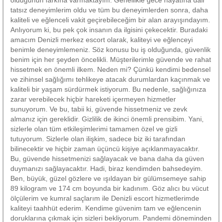
tatsız deneyimlerim oldu ve tüm bu deneyimlerden sonra, daha
kaliteli ve eğlenceli vakit geçirebileceğim bir alan arayışındayım.
Anlıyorum ki, bu pek çok insanın da ilgisini çekecektir. Buradaki
amacım Denizli merkez escort olarak, kaliteyi ve eğlenceyi
benimle deneyimlemeniz. Söz konusu bu iş olduğunda, güvenlik
benim için her şeyden öncelikli. Müşterilerimle güvende ve rahat
hissetmek en önemli ilkem. Neden mi? Çünkü kendimi bedensel
ve zihinsel sağlığımı tehlikeye atacak durumlardan kaçınmak ve
kaliteli bir yaşam sürdürmek istiyorum. Bu nedenle, sağlığınıza
zarar verebilecek hiçbir hareketi içermeyen hizmetler
sunuyorum. Ve bu, tabii ki, güvende hissetmeniz ve zevk
almanız için gereklidir. Gizlilik de ikinci önemli prensibim. Yani,
sizlerle olan tüm etkileşimlerimi tamamen özel ve gizli
tutuyorum. Sizlerle olan ilişkim, sadece biz iki tarafından
bilinecektir ve hiçbir zaman üçüncü kişiye açıklanmayacaktır.
Bu, güvende hissetmenizi sağlayacak ve bana daha da güven
duymanızı sağlayacaktır. Hadi, biraz kendimden bahsedeyim.
Ben, büyük, güzel gözlere ve ışıldayan bir gülümsemeye sahip
89 kilogram ve 174 cm boyunda bir kadınım. Göz alıcı bu vücut
ölçülerim ve kumral saçlarım ile Denizli escort hizmetlerimde
kaliteyi taahhüt ederim. Kendime güvenim tam ve eğlencenin
doruklarına çıkmak için sizleri bekliyorum. Pandemi döneminden