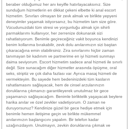
beraber olduğumuz her anı keyifle hatırlayacaksınız. Size
sunduğum hizmetlerin en dikkat çekeni elbette ki anal escort
hizmetim. Sınırları olmayan bir zevk almak ve birlikte yepyeni
deneyimler yaşamak istiyorsanız, bu hizmetim tam size göre.
Vücudunuzdaki tüm stresi ve yorgunluğu almak için sihirli
parmaklarımı kullanıyor, her zerrenize dokunarak sizi
rahatlatıyorum. Benimle geçireceğiniz vakit boyunca kendinizi
benim kollarıma bırakabilir, zevk dolu anılarımızın sizi baştan
çıkaracağına emin olabilirsiniz. Zira sınırlarımı hiçbir zaman
tanımayan bir kadınım ve partnerime en iyi hizmeti sunmayı
daima seviyorum. Escort hizmetim sadece anal hizmeti ile sınırlı
değil. Size sunacağım diğer hizmetler arasında öpüşme, oral
seks, striptiz ve çok daha fazlası var. Ayrıca masaj hizmeti de
vermekteyim. Bu sayede hem bedeninizdeki tüm kasların
rahatlamasını sağlayacak, hem de cinsel arzularınızın
doruklarına çıkmanızı garantileyerek unutulmaz bir gece
yaşamanızı sağlayacağım. Benimle birliktelik yaşayacak beylere
harika anılar ve özel zevkler vadetiyorum. O zaman ne
duruyorsunuz? Kendinize güzel bir gece hediye etmek için
benimle hemen iletişime geçin ve birlikte mükemmel
anılarımızın başlangıcını yapalım. Bir telefon kadar
uzağınızdayım. Unutmayın, zevkin doruklarına çıkmak ve