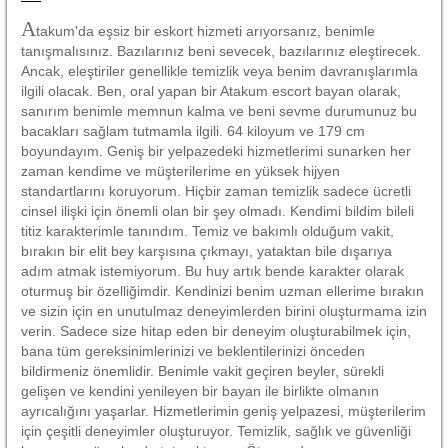
A
takum'da eşsiz bir eskort hizmeti arıyorsanız, benimle
tanışmalısınız. Bazılarınız beni sevecek, bazılarınız eleştirecek.
Ancak, eleştiriler genellikle temizlik veya benim davranışlarımla
ilgili olacak. Ben, oral yapan bir Atakum escort bayan olarak,
sanırım benimle memnun kalma ve beni sevme durumunuz bu
bacakları sağlam tutmamla ilgili. 64 kiloyum ve 179 cm
boyundayım. Geniş bir yelpazedeki hizmetlerimi sunarken her
zaman kendime ve müşterilerime en yüksek hijyen
standartlarını koruyorum. Hiçbir zaman temizlik sadece ücretli
cinsel ilişki için önemli olan bir şey olmadı. Kendimi bildim bileli
titiz karakterimle tanındım. Temiz ve bakımlı olduğum vakit,
bırakın bir elit bey karşısına çıkmayı, yataktan bile dışarıya
adım atmak istemiyorum. Bu huy artık bende karakter olarak
oturmuş bir özelliğimdir. Kendinizi benim uzman ellerime bırakın
ve sizin için en unutulmaz deneyimlerden birini oluşturmama izin
verin. Sadece size hitap eden bir deneyim oluşturabilmek için,
bana tüm gereksinimlerinizi ve beklentilerinizi önceden
bildirmeniz önemlidir. Benimle vakit geçiren beyler, sürekli
gelişen ve kendini yenileyen bir bayan ile birlikte olmanın
ayrıcalığını yaşarlar. Hizmetlerimin geniş yelpazesi, müşterilerim
için çeşitli deneyimler oluşturuyor. Temizlik, sağlık ve güvenliği